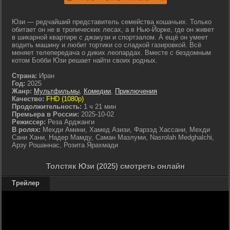
Юзи — редчайший представитель семейства кошачьих. Только
обитает он не в тропических лесах, а в Нью-Йорке, где он живет
в шикарной квартире с джакузи и спортзалом. А ещё он умеет
водить машину и любит тортики со сладкой газировкой. Всё
меняет телепередача о диких леопардах. Вместе с бездомным
котом Бобби Юзи решает найти своих родных.
Страна:
Иран
Год:
2025
Жанр:
Мультфильмы
,
Комедии
,
Приключения
Качество:
FHD (1080p)
Продолжительность:
1 ч 21 мин
Премьера в России:
2025-10-02
Режиссер:
Реза Арджанги
В ролях:
Мехди Амини, Хамед Азизи, Фарзэд Хассани, Мехди
Сани Хани, Надер Мамду, Саман Мазлуми, Nasrolah Medghalchi,
Арзу Рошаннас, Розита Ярахмади
Толстяк Юзи (2025) смотреть онлайн
Трейлер