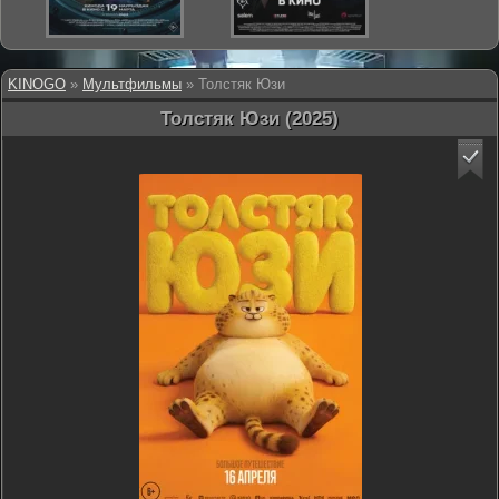
KINOGO
»
Мультфильмы
» Толстяк Юзи
Толстяк Юзи (2025)