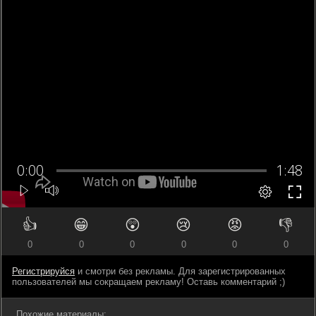
👍
😁
😲
😢
😡
👎
0
0
0
0
0
0
Регистрируйся
и смотри без рекламы. Для зарегистрированных
пользователей мы сокращаем рекламу! Оставь комментарий ;)
Похожие материалы: