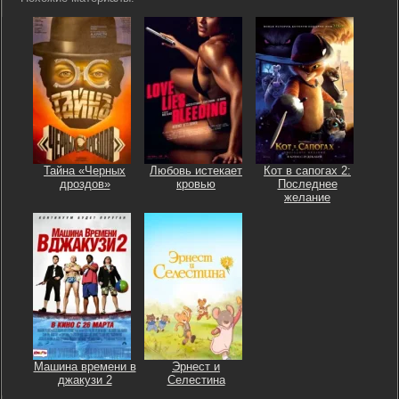
Тайна «Черных
Любовь истекает
Кот в сапогах 2:
дроздов»
кровью
Последнее
желание
Машина времени в
Эрнест и
джакузи 2
Селестина