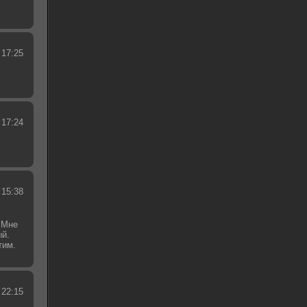
 17:25
 17:24
 15:38
 Мне
ый.
тим.
.
 22:15