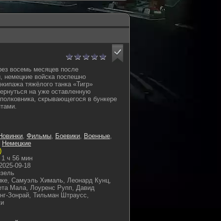
рез восемь месяцев после
, немецкие войска поспешно
экипажа тяжёлого танка «Тигр»
ернуться на уже оставленную
 полковника, скрывающегося в бункере
тами.
Новинки
,
Фильмы
,
Боевики
,
Военные
,
,
Немецкие
)
1 ч 56 мин
2025-09-18
нзель
ке, Самуэль Хималь, Леонард Кунц,
ета Мала, Лоуренс Рупп, Давид
нг-Зонрай, Тильман Штраусс,
ки