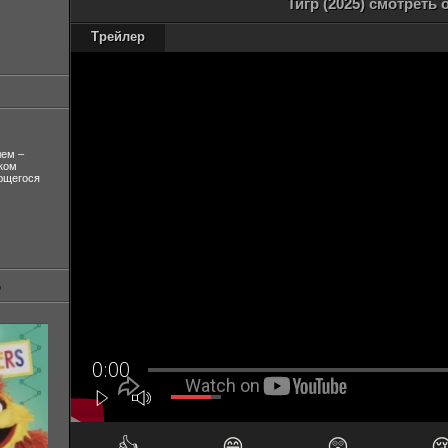
Тигр (2025) смотреть
Трейлер
лем –
ком
ующегося
👍
😁
😲
