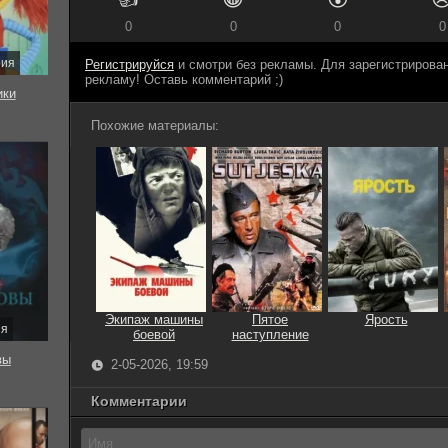
0
0
0
0
рия
Регистрируйся
и смотри без рекламы. Для зарегистриров
рекламу! Оставь комментарий ;)
ки
Похожие материалы:
Экипаж машины
Пятое
Ярость
ия
боевой
наступление
вы
2-05-2026, 19:59
Комментарии