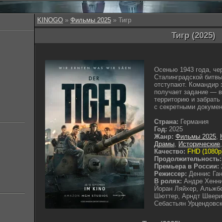
KINOGO
»
Фильмы 2025
» Тигр
Тигр (2025)
Осенью 1943 года, че
Сталинградской битвы
отступают. Командир 
получает задание — в
территорию и забрать
с секретными докумен
Страна:
Германия
Год:
2025
Жанр:
Фильмы 2025
,
Драмы
,
Исторические
Качество:
FHD (1080p
Продолжительность:
Премьера в России:
Режиссер:
Деннис Га
В ролях:
Андре Хенни
Йоран Ляйхер, Альжб
Шюттер, Арндт Швери
Себастьян Урцендовс