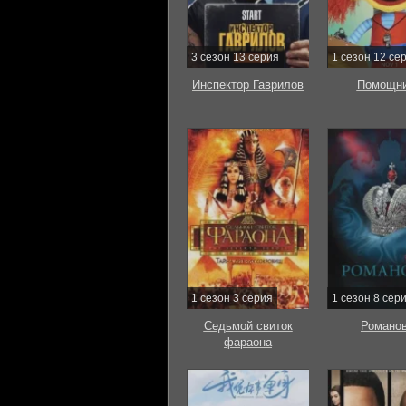
3 сезон 13 серия
1 сезон 12 се
Инспектор Гаврилов
Помощни
1 сезон 3 серия
1 сезон 8 сер
Седьмой свиток
Романо
фараона