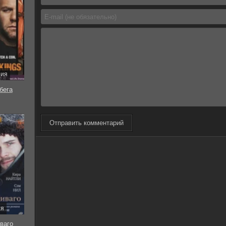
рия
бега
Отправить комментарий
ия
ваго