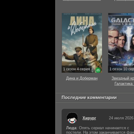
1 сезон 4 серия
1 сезон 10 се
Дина и Доберман
Звездный к
Галактика
Последние комментарии
Хирург
24 июля 2026
Люда:
Опять сериал начинается с
постели. На этом заканчивается фан