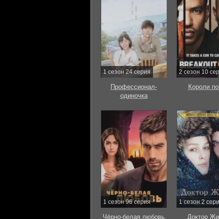
1 сезон 24 серия
2 сезон 10 се
Профессионал-
Короли по
одиночка
1 сезон 96 серия
1 сезон 2 сер
Чёрно-белая любовь
Доктор Жи