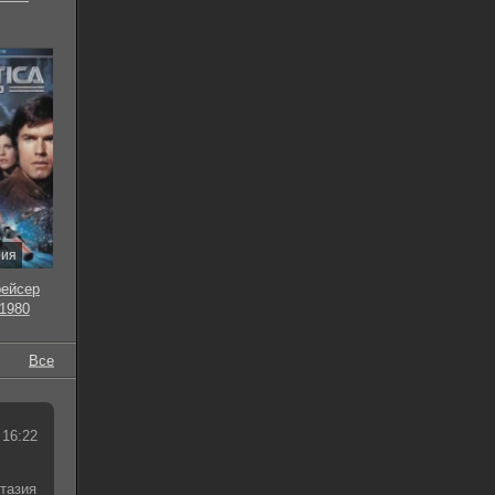
рия
рейсер
 1980
Все
 16:22
тазия