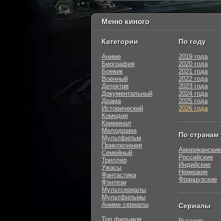
Меню киного
Категории
По году
Аниме
2019 года
Биография
2020 года
Боевик
2021 года
Военный
2022 года
Детектив
2023 года
Документальный
2024 года
Драма
2025 года
Исторический
2026 года
Комедия
Криминал
Мелодрама
По странам
Мультфильм
Приключения
Американские
Семейный
Российские
Триллер
Индийские
Ужасы
Немецкие
Фантастика
Французские
Фэнтези
Мультсериалы
Мультфильмы
Аниме сериалы
Сериалы
Топ фильмов
Русские