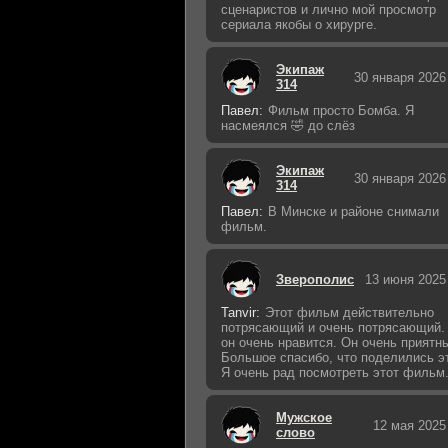
сценаристов и лично мой просмотр
сериала якобы о хирурге.
Экипаж
30 января 2026
314
Павел:
Фильм просто Бомба. Я
насмеялся 🤣 до слёз
Экипаж
30 января 2026
314
Павел:
В Минске и районе снимали
фильм.
Зверополис
13 июня 2025
Tanvir:
Этот фильм действительно
потрясающий и очень потрясающий.
он очень нравится. Он очень приятн
Большое спасибо, что поделились э
Я очень рад посмотреть этот фильм
Мужское
12 мая 2025
слово