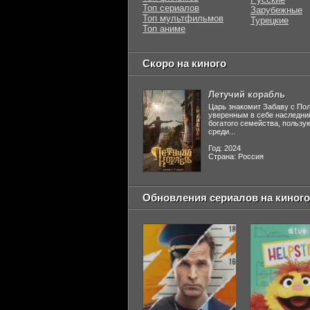
Топ сериалов
Зарубежные
Топ мультфильмов
Турецкие
Топ аниме
Скоро на киного
Летучий корабль
Царь знакомит Забаву с По
уверенным в себе наследни
богатого семейства, польз
среди...
Год: 2024
Страна: Россия
Обновления сериалов на киного