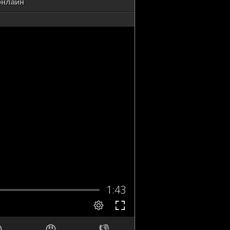
 онлайн

😡
👎