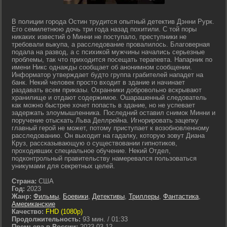
В полиции города Остин трудится опытный детектив Дэнни Рурк.
Его семилетнюю дочь три года назад похитили. С той поры
никаких известий о Минни не поступало, преступники не
требовали выкупа, а расследование провалилось. Благоверная
подала на развод, а с психикой мужчины начались серьезные
проблемы, так что приходится посещать терапевта. Напарник по
имени Никс однажды сообщает об анонимном сообщении.
Информатор утверждает будто группа грабителей нападет на
банк. Некий человек просто входит в здание и начинает
раздавать всем приказы. Охранники добровольно вскрывают
хранилище и отдают содержимое. Ошарашенный следователь
как можно быстрее хочет попасть в здание, но не успевает
задержать злоумышленника. Последний оставил снимок Минни и
поручение отыскать Льва Деллрейна. Игнорировать зацепку
главный герой не может, потому приступает к возобновленному
расследованию. Он выходит на гадалку, которую зовут Диана
Круз, рассказывающую о существовании гипнотиков,
проходивших специальное обучение. Некий Отдел,
подконтрольный правительству намеревался пользоваться
уникумами для секретных целей.
Страна:
США
Год:
2023
Жанр:
Фильмы
,
Боевики
,
Детективы
,
Триллеры
,
Фантастика
,
Американские
Качество:
FHD (1080p)
Продолжительность:
93 мин. / 01:33
Премьера в России:
2023-03-12