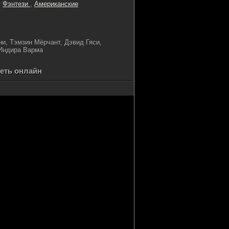
,
Фэнтези
,
Американские
и, Тэмзин Мёрчант, Дэвид Гяси,
 Индира Варма
реть онлайн