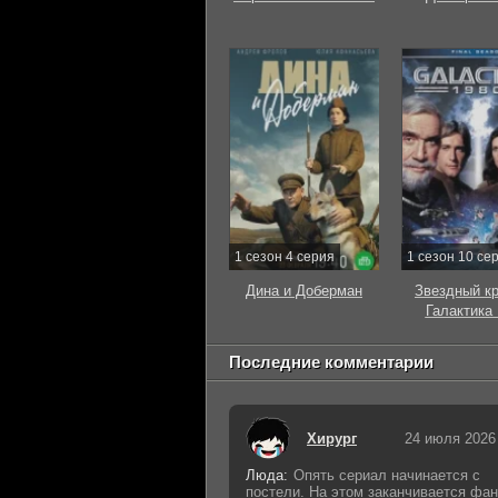
1 сезон 4 серия
1 сезон 10 се
Дина и Доберман
Звездный к
Галактика
Последние комментарии
Хирург
24 июля 2026
Люда:
Опять сериал начинается с
постели. На этом заканчивается фан