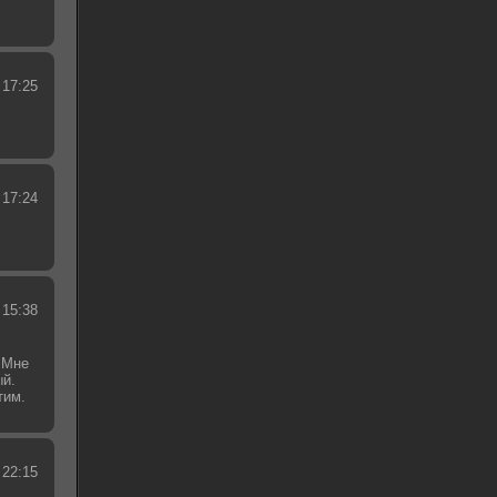
 17:25
 17:24
 15:38
 Мне
ый.
тим.
.
 22:15