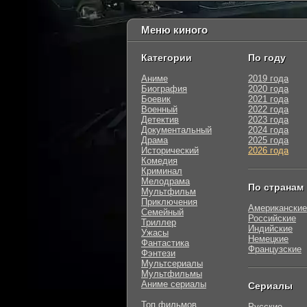
Меню киного
Категории
По году
Аниме
2019 года
Биография
2020 года
Боевик
2021 года
Военный
2022 года
Детектив
2023 года
Документальный
2024 года
Драма
2025 года
Исторический
2026 года
Комедия
Криминал
Мелодрама
По странам
Мультфильм
Приключения
Американские
Семейный
Российские
Триллер
Индийские
Ужасы
Немецкие
Фантастика
Французские
Фэнтези
Мультсериалы
Мультфильмы
Аниме сериалы
Сериалы
Топ фильмов
Русские