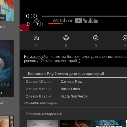
рия
ки
👍
😁
😲

0
0
0
0
Регистрируйся
и смотри без рекламы. Для зарегистриров
рекламу! Оставь комментарий ;)
Карнивал Роу 2 сезон дата выхода серий
2 сезон 10 серия
Carnival Row
2 сезон 9 серия
Battle Lines
ия
2 сезон 8 серия
Facta Non Verba
вы
показать все серии
Похожие материалы: