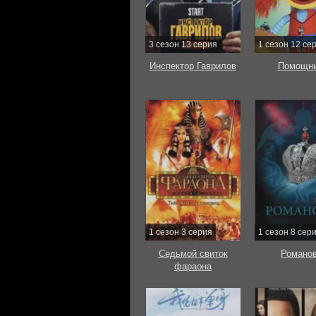
3 сезон 13 серия
1 сезон 12 се
Инспектор Гаврилов
Помощни
1 сезон 3 серия
1 сезон 8 сер
Седьмой свиток
Романо
фараона