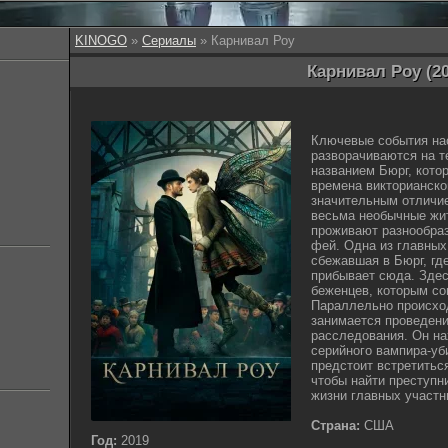
KINOGO
»
Сериалы
» Карнивал Роу
Карнивал Роу (20
Ключевые события на
разворачиваются на т
названием Бюрг, кото
времена викторианско
значительным отличие
весьма необычные жи
проживают разнообра
фей. Одна из главных
сбежавшая в Бюрг, гд
прибывает сюда. Зде
беженцев, которым со
Параллельно происхо
занимается проведен
расследования. Он на
серийного вампира-уб
предстоит встретитьс
чтобы найти преступн
жизни главных участн
Страна:
США
Год:
2019