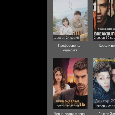
1 сезон 24 серия
2 сезон 10 се
Профессионал-
Короли по
одиночка
1 сезон 96 серия
1 сезон 2 сер
Чёрно-белая любовь
Доктор Жи