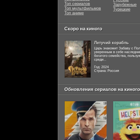
Топ сериалов
Зарубежные
Топ мультфильмов
Турецкие
Топ аниме
Скоро на киного
Летучий корабль
Царь знакомит Забаву с По
уверенным в себе наследни
богатого семейства, польз
среди...
Год: 2024
Страна: Россия
Обновления сериалов на киного