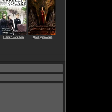
Беркли-сквер
Дом Дракона