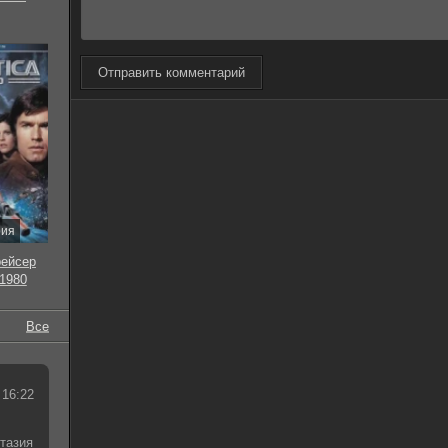
Отправить комментарий
рия
рейсер
 1980
Все
 16:22
тазия