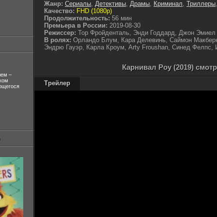
Жанр:
Сериалы
,
Детективы
,
Драмы
,
Криминал
,
Триллеры
Качество:
FHD (1080p)
Продолжительность:
56 мин
Премьера в России:
2019-08-30
Режиссер:
Тор Фройденталь, Энди Годдард, Джон Эмиел
В ролях:
Орландо Блум, Кара Делевинь, Саймон Макберн
Эндрю Гауэр, Карла Кроум, Arty Froushan, Синед Фелпс,
Карнивал Роу (2019) смот
лем –
ком
Трейлер
ующегося