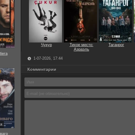
рия
Чукур
Тихое место:
Таганрог
Азраэль
бега
1-07-2026, 17:44
Комментарии
ия
ваго