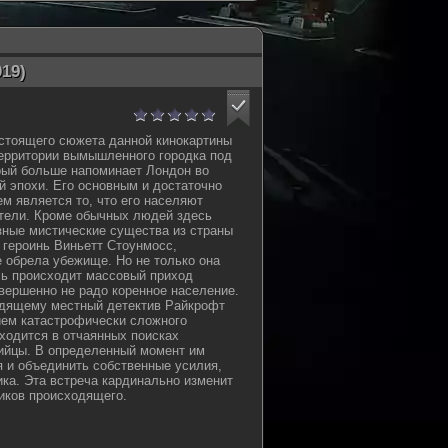
19)
стоящего сюжета данной кинокартины
ерритории вымышленного городка под
рый больше напоминает Лондон во
й эпохи. Его основным и достаточно
м является то, что его населяют
тели. Кроме обычных людей здесь
зные мистические существа из страны
 героинь Виньетт Стоунмосс,
е обрела убежище. Но не только она
сь происходит массовый приход
вершенно не радо коренное население.
дящему местный детектив Райкрофт
ием катастрофически сложного
ходится в отчаянных поисках
ийцы. В определенный момент им
я и объединить собственные усилия,
ика. Эта встреча кардинально изменит
иков происходящего.