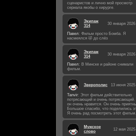
сценаристов и лично мой просмотр
сериала якобы о хирурге.
Экипаж
30 января 2026
314
Павел:
Фильм просто Бомба. Я
насмеялся 🤣 до слёз
Экипаж
30 января 2026
314
Павел:
В Минске и районе снимали
фильм.
Зверополис
13 июня 2025
Tanvir:
Этот фильм действительно
потрясающий и очень потрясающий.
он очень нравится. Он очень приятн
Большое спасибо, что поделились э
Я очень рад посмотреть этот фильм
Мужское
12 мая 2025
слово