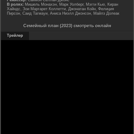
В ролях:
Мишель Монахэн, Марк Уолберг, Мэгги Кью, Киран
Хайндс, Зои Маргарет Коллетти, Джонатан Койн, Фелиция
Пирсон, Саид Тагмауи, Аниса Ниэлл Джонсон, Майлз Долеак
Семейный план (2023) смотреть онлайн
Трейлер