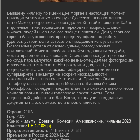
Бывшему киллеру по имени Дэн Морган в настоящий момент
приходится заботиться о супруге Джессике, новорожденном
сыне Максе, подростке с непреодолимой тягой к соцсетям Кайле
и доченьке Нине, вошедшей в переходный возраст. Словом,
убивать людей было намного проще и приятней. Дом у главного
героя в благоустроенном пригороде Буффало, на работу
удалось устроиться в автосалон, продавцом-консультантом.
Благоверная устала от серых будней, потому жаждет
приключений. В честь приближающейся годовщины свадьбы,
чета отправляется на карнавал. Свидание проходит прекрасно,
но когда пара целуется, какой-то незнакомец делает фотографию
и размещает в интернете. Не проходит и дня, как Дэн
подвергается атаке высококвалифицированного киллера в
супермаркете. Несмотря на эффект неожиданности,
накопленный опыт позволяет отбиться. Приятель Оги по
телефону связывает мистера Моргана с бывшим боссом
Маккаффри. Последний предполагает, что снимок главного героя
увидели враги и наняли головореза свести счеты. Если
подопечный доберется в Лас-Вегас, то получит поддельные
документы на все семейство и вновь спрячется.
Страна:
США
Год:
2023
Жанр:
Фильмы
,
Боевики
,
Комедии
,
Американские
,
Фильмы 2023
Качество:
FHD (1080p)
Продолжительность:
118 мин. / 01:58
Премьера в России:
2023-12-15
Режиссер:
Саймон Селлан Джонс