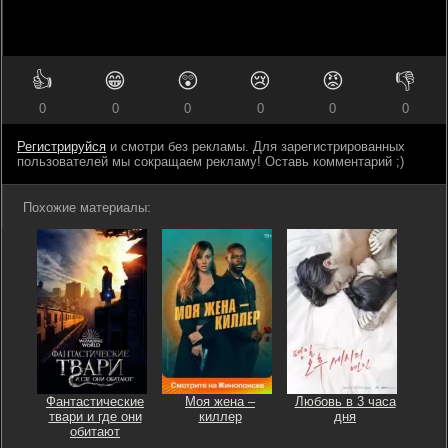
👍
😁
😲
😢
😡
👎
0
0
0
0
0
0
Регистрируйся
и смотри без рекламы. Для зарегистрированных
пользователей мы сокращаем рекламу! Оставь комментарий ;)
Похожие материалы:
Фантастические
Моя жена –
Любовь в 3 часа
твари и где они
киллер
дня
обитают