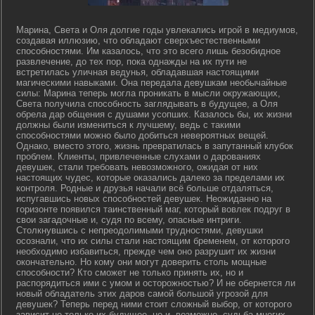
Марина, Света и Оля долгие годы увлекались игрой в медиумов,
создавая иллюзию, что обладают сверхъестественными
способностями. Им казалось, что это всего лишь безобидное
развлечение, до тех пор, пока однажды на их пути не
встретилась уличная ведунья, обладавшая настоящими
магическими навыками. Она передала девушкам необычайные
силы: Марина теперь могла проникать в мысли окружающих,
Света получила способность заглядывать в будущее, а Оля
обрела дар общения с душами усопших. Казалось бы, их жизни
должны были измениться к лучшему, ведь с такими
способностями можно было добиться невероятных вещей.
Однако, вместо этого, жизнь превратилась в запутанный клубок
проблем. Клиенты, привлеченные слухами о дарованиях
девушек, стали требовать невозможного, ожидая от них
настоящих чудес, которые оказались далеко за пределами их
контроля. Родные и друзья начали всё больше отдаляться,
испугавшись новых способностей девушек. Неожиданно на
горизонте появился таинственный маг, который вовлек подруг в
свои загадочные и, судя по всему, опасные интриги.
Столкнувшись с непреодолимыми трудностями, девушки
осознали, что их силы стали настоящим бременем, от которого
необходимо избавиться, прежде чем оно разрушит их жизни
окончательно. Но кому они могут доверить столь мощные
способности? Кто сможет не только принять их, но и
распорядиться ими с умом и осторожностью? И не обернется ли
новый обладатель этих даров самой большой угрозой для
девушек? Теперь перед ними стоит сложный выбор, от которого
зависит не только их будущее, но и, возможно, судьба многих