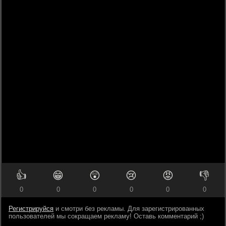
👍
😁
😲
😢
😡
👎
0
0
0
0
0
0
Регистрируйся
и смотри без рекламы. Для зарегистрированных
пользователей мы сокращаем рекламу! Оставь комментарий ;)