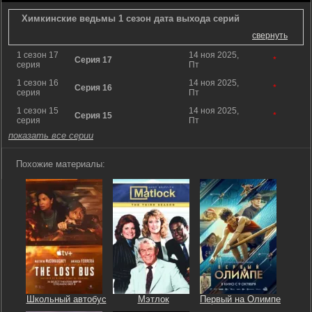
Химкинские ведьмы 1 сезон дата выхода серий
свернуть
1 сезон 17
14 ноя 2025,
Серия 17
*
серия
Пт
1 сезон 16
14 ноя 2025,
Серия 16
*
серия
Пт
1 сезон 15
14 ноя 2025,
Серия 15
*
серия
Пт
показать все серии
Похожие материалы:
Школьный автобус
Мэтлок
Первый на Олимпе