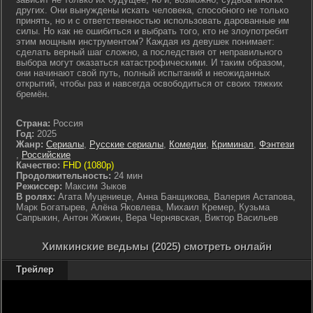
других. Они вынуждены искать человека, способного не только
принять, но и с ответственностью использовать дарованные им
силы. Но как не ошибиться и выбрать того, кто не злоупотребит
этим мощным инструментом? Каждая из девушек понимает:
сделать верный шаг сложно, а последствия от неправильного
выбора могут оказаться катастрофическими. И таким образом,
они начинают свой путь, полный испытаний и неожиданных
открытий, чтобы раз и навсегда освободиться от своих тяжких
бремён.
Страна:
Россия
Год:
2025
Жанр:
Сериалы
,
Русские сериалы
,
Комедии
,
Криминал
,
Фэнтези
,
Российские
Качество:
FHD (1080p)
Продолжительность:
24 мин
Режиссер:
Максим Зыков
В ролях:
Агата Муцениеце, Анна Банщикова, Валерия Астапова,
Марк Богатырев, Алёна Яковлева, Михаил Кремер, Кузьма
Сапрыкин, Антон Жижин, Вера Чернявская, Виктор Васильев
Химкинские ведьмы (2025) смотреть онлайн
Трейлер