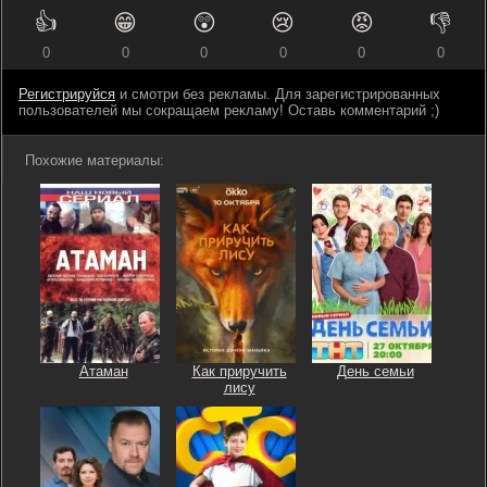
👍
😁
😲
😢
😡
👎
0
0
0
0
0
0
Регистрируйся
и смотри без рекламы. Для зарегистрированных
пользователей мы сокращаем рекламу! Оставь комментарий ;)
Похожие материалы:
Атаман
Как приручить
День семьи
лису