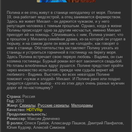
Полина и ее отец живут в станице неподалеку от моря. Полине
19, она работает медсестрой, а отец занимается фермерством.
Здесь же живет Михаил - он держится чужаком, и у него
репутация человека с темным прошлым. Однако, когда в жизни
Полины происходят одно за другим несчастья, именно Михаил
приходит ей на помощь. Сблизившись с ним, Полина узнает, что
в прошлом у Михаила семейная драма, из-за которой он угодил в
тюрьму, и на самом деле он вовсе не «злодей», как говорят о
нем в станице. Обстоятельства заставляют Полину уехать из
станицы и устроиться горничной в гостиницу на берегу моря.
Здесь Полина встречает свою первую любовь - Вадима, он сын
хозяина гостиницы. Бурный роман вот-вот закончится свадьбой.
Но планы влюбленных вдруг рушатся. Полине предстоит пройти
через множество испытаний, прежде чем судьба вернет ей
любимого - Вадима. Выстоять во всех невзгодах Полине
поможет «чужак и злодей» Михаил. И Полине рано или поздно
придется сделать выбор - кто из этих двух очень разных мужчин
дорог ей по-настоящему?
Страна:
Россия
Год:
2013
Жанр:
Сериалы
,
Русские сериалы
,
Мелодрамы
Качество:
HDTVRip
Продолжительность:
Режиссер:
Максим Демченко
В ролях:
Олеся Грибок, Александр Пашков, Дмитрий Панфилов,
Юлия Кудояр, Алексей Симонов