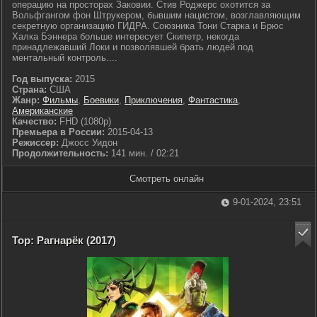
операцию на просторах Заковии. Стив Роджерс охотится за
Вольфгангом фон Штрукером, бывшим нацистом, возглавляющим
секретную организацию ГИДРА. Союзника Тони Старка и Брюс
Халка Бэннера больше интересует Скипетр, некогда
принадлежавший Локи и позволявшей брать людей под
ментальный контроль....
Год выпуска:
2015
Страна:
США
Жанр:
Фильмы
,
Боевики
,
Приключения
,
Фантастика
,
Американские
Качество:
FHD (1080p)
Премьера в России:
2015-04-13
Режиссер:
Джосс Уидон
Продолжительность:
141 мин. / 02:21
Смотреть онлайн
9-01-2024, 23:51
Тор: Рагнарёк (2017)