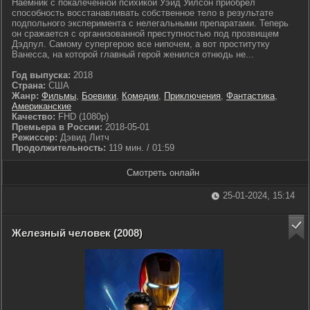
Наемник с покалеченной психикой Уэйд Уилсон приобрел
способность восстанавливать собственное тело в результате
подпольного эксперимента с нелегальными препаратами. Теперь
он сражается с организованной преступностью под прозвищем
Дэдпул. Самому супергерою все нипочем, а вот проститутку
Ванесса, на которой главный герой женился отнюдь не...
Год выпуска:
2018
Страна:
США
Жанр:
Фильмы
,
Боевики
,
Комедии
,
Приключения
,
Фантастика
,
Американские
Качество:
FHD (1080p)
Премьера в России:
2018-05-01
Режиссер:
Дэвид Литч
Продолжительность:
119 мин. / 01:59
Смотреть онлайн
25-01-2024, 15:14
Железный человек (2008)