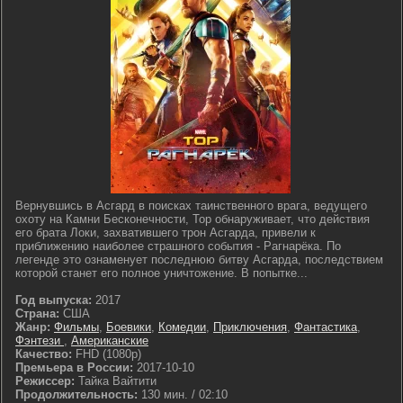
Вернувшись в Асгард в поисках таинственного врага, ведущего
охоту на Камни Бесконечности, Тор обнаруживает, что действия
его брата Локи, захватившего трон Асгарда, привели к
приближению наиболее страшного события - Рагнарёка. По
легенде это ознаменует последнюю битву Асгарда, последствием
которой станет его полное уничтожение. В попытке...
Год выпуска:
2017
Страна:
США
Жанр:
Фильмы
,
Боевики
,
Комедии
,
Приключения
,
Фантастика
,
Фэнтези
,
Американские
Качество:
FHD (1080p)
Премьера в России:
2017-10-10
Режиссер:
Тайка Вайтити
Продолжительность:
130 мин. / 02:10