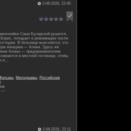
2-08-2026, 23:45
омохозяйки Саши Бучарской рушится,
т Борис, попадает в реанимацию после
коттедже. В больнице выясняется, что
дая женщина — Алина. Здесь же
ужем Алины — предпринимателем
ливаются в местной гостинице, чтобы
 и...
Фильмы
,
Мелодрамы
,
Российские
)
нов
—
2-08-2026, 23:11