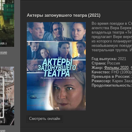
Актеры затонувшего театра (2021)
Во время поездки в С
агентства Вера Береж
владельца театра «Т
предлагает Вере верну
из которого планируе
рия
незабываемую поездку
театральная труппа. И
жкие
Год выпуска:
2021
Страна:
Россия
Жанр:
Фильмы 2020
,
Качество:
FHD (1080p
Премьера в России:
Режиссер:
Карен Зах
Продолжительность:
Смотреть онлайн
ия
ние