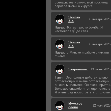
сценаристов и лично мой просмотр
сериала якобы о хирурге.
Экипаж
30 января 2026
314
Павел:
Фильм просто Бомба. Я
насмеялся 🤣 до слёз
Экипаж
30 января 2026
314
Павел:
В Минске и районе снимали
фильм.
Зверополис
13 июня 2025
Tanvir:
Этот фильм действительно
потрясающий и очень потрясающий.
он очень нравится. Он очень приятн
Большое спасибо, что поделились э
Я очень рад посмотреть этот фильм
Мужское
12 мая 2025
слово