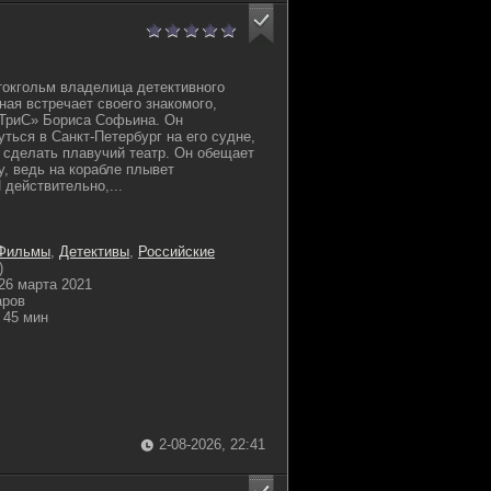
токгольм владелица детективного
ная встречает своего знакомого,
еТриС» Бориса Софьина. Он
ться в Санкт-Петербург на его судне,
т сделать плавучий театр. Он обещает
, ведь на корабле плывет
 действительно,...
Фильмы
,
Детективы
,
Российские
)
26 марта 2021
аров
45 мин
2-08-2026, 22:41