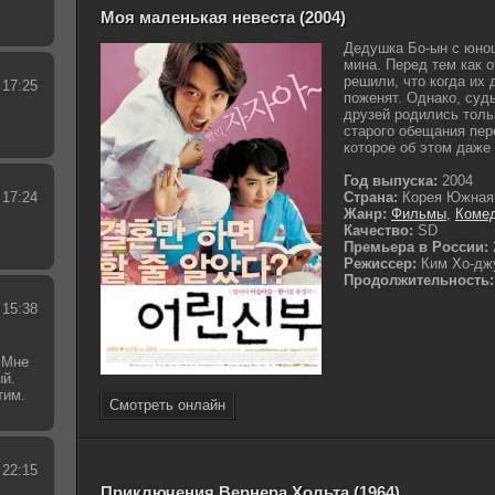
Моя маленькая невеста (2004)
Дедушка Бо-ын с юнош
мина. Перед тем как о
решили, что когда их 
 17:25
поженят. Однако, судь
друзей родились толь
старого обещания пе
которое об этом даже и
Год выпуска:
2004
 17:24
Страна:
Корея Южная
Жанр:
Фильмы
,
Коме
Качество:
SD
Премьера в России:
Режиссер:
Ким Хо-дж
Продолжительность:
 15:38
 Мне
ый.
тим.
Смотреть онлайн
.
 22:15
Приключения Вернера Хольта (1964)