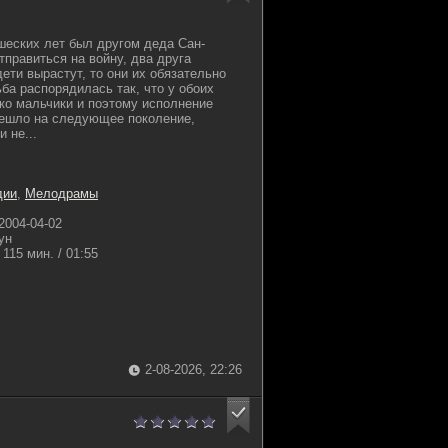
еских лет был другом деда Сан-
тправиться на войну, два друга
дети вырастут, то они их обязательно
ба распорядилась так, что у обоих
ко мальчики и поэтому исполнение
решло на следующее поколение,
 не...
дии
,
Мелодрамы
2004-04-02
ун
115 мин. / 01:55
2-08-2026, 22:26