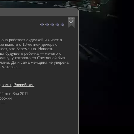
 она работает сиделкой и живет в
ре вместе с 18-летней дочерью.
ет, что беременна. Новость
тца будущего ребенка — женатого
чину, у которого со Светланой был
тланы. Да и сама женщина не уверена,
ь матерью....
драмы
,
Российские
22 октября 2011
орокин
—