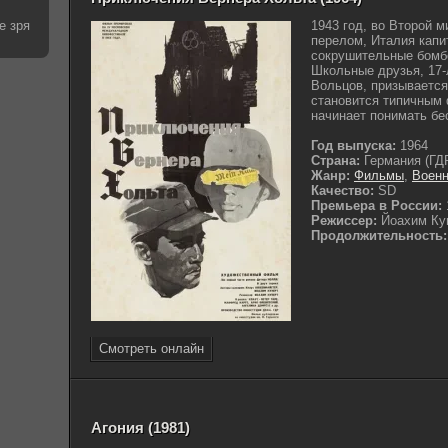
е зря
1943 год, во Второй 
перелом, Италия капи
сокрушительные бомб
Школьные друзья, 17-
Вольцов, призывается
становится типичным
начинает понимать бе
Год выпуска:
1964
Страна:
Германия (ГД
Жанр:
Фильмы
,
Воен
Качество:
SD
Премьера в России:
Режиссер:
Йоахим Ку
Продолжительность:
Смотреть онлайн
Агония (1981)