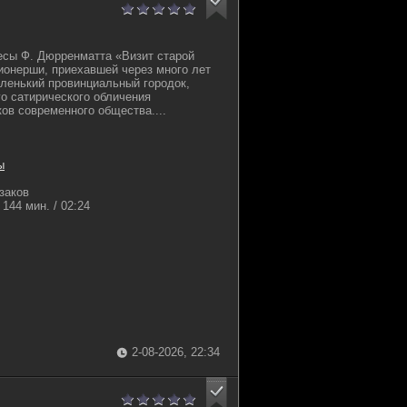
есы Ф. Дюрренматта «Визит старой
онерши, приехавшей через много лет
маленький провинциальный городок,
го сатирического обличения
ов современного общества....
ы
заков
144 мин. / 02:24
2-08-2026, 22:34