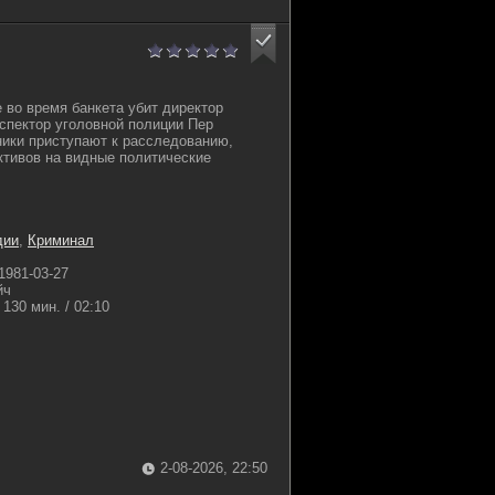
 во время банкета убит директор
нспектор уголовной полиции Пер
ики приступают к расследованию,
ктивов на видные политические
дии
,
Криминал
1981-03-27
йч
130 мин. / 02:10
2-08-2026, 22:50