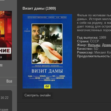
Визит дамы (1989)
Фильм по мотивам пь
дамы». История милли
к себе на родину, в 
дает повод для остро
многочисленных порок
Год выпуска:
1989
Страна:
СССР
Жанр:
Фильмы
,
Драм
Качество:
SD
Режиссер:
Михаил Ко
Продолжительность:
ия
ие
Все
Смотреть онлайн
 16:22
тазия