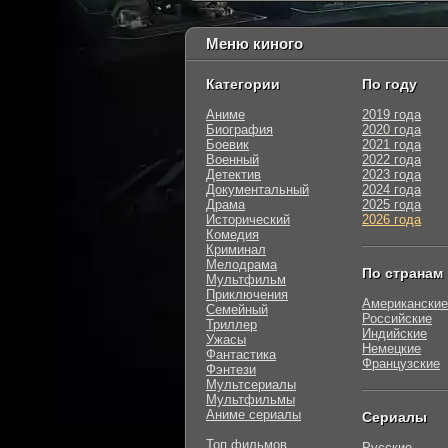
Меню киного
Категории
По году
Аниме
2019 года
Биография
2020 года
Боевик
2021 года
Военный
2022 года
Детектив
2023 года
Документальный
2024 года
Драма
2025 года
Исторический
2026 года
Комедия
Криминал
Мелодрама
По странам
Мультфильм
Приключения
Американские
Семейный
Российские
Триллер
Индийские
Ужасы
Немецкие
Фантастика
Французские
Фэнтези
Мультсериалы
Мультфильмы
Аниме сериалы
Сериалы
Топ фильмов
Русские