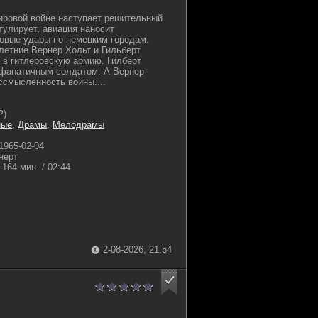
мировой войне наступает решительный
тулирует, авиация наносит
овые удары по немецким городам.
летние Вернер Хольт и Гильберт
 в гитлеровскую армию. Гилберт
 фанатичным солдатом. А Вернер
ссмысленность войны....
Р)
ные
,
Драмы
,
Мелодрамы
1965-02-04
нерт
164 мин. / 02:44
2-08-2026, 21:54