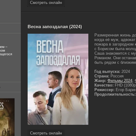
Смотреть онлайн
Весна запоздалая (2024)
Размеренная жизнь д
когда её муж, адвока
пожара в загородном 
лем –
с Борисом была моло
ком
Саша знакомится с м
ующегося
Романом. Они останав
быть рядом с близкими
Год выпуска:
2024
Страна:
Россия
Жанр:
Фильмы 2024
,
Качество:
FHD (1080p
Режиссер:
Егор Бари
Продолжительность:
Смотреть онлайн