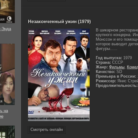
рия
Незаконченный ужин (1979)
-Энда
В шикарном ресторане
крупного концерна. И
Монссон и его помощн
которое выводит дете
фигуры......
Год выпуска:
1979
Страна:
СССР
Жанр:
Фильмы
,
Коме
Качество:
SD
Премьера в России:
Режиссер:
Янис Стре
Продолжительность:
ия
ь на
ие
Смотреть онлайн