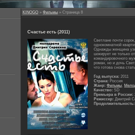
KINOGO
»
Фильмы
» Страница 8
Счастье есть (2011)
Светлане почти сорок,
однокомнатной кварти
Однажды женщина узна
шокирует не только о
командировочного муж
роман, но и дочь Све
что готова снова стат
Год выпуска:
2011
Страна:
Россия
Жанр:
Фильмы
,
Мело
Качество:
SD
Премьера в России:
Режиссер:
Дмитрий С
Продолжительность: