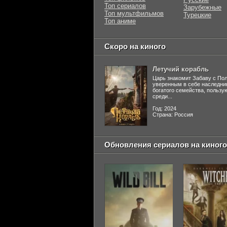
Топ сериалов
Зарубежные
Топ мультфильмов
Турецкие
Топ аниме
Скоро на киного
Летучий корабль
Царь знакомит Забаву с По
уверенным в себе наследни
богатого семейства, польз
среди...
Год: 2024
Страна: Россия
Обновления сериалов на киного