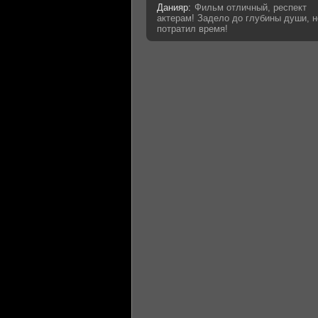
Данияр:
Фильм отличный, респект
актерам! Задело до глубины души, н
потратил время!