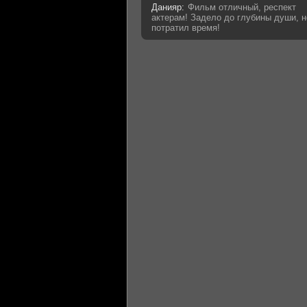
Данияр:
Фильм отличный, респект
актерам! Задело до глубины души, н
потратил время!