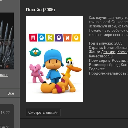
Покойо (2005)
Как научиться чему-т
точно знает! Он иссле
используя игры, фант
Покойо - это ребенок
живет в мире неограни
Год выпуска:
2005
Страна:
Великобритан
Жанр:
Детские
,
Коме
Качество:
SD
Премьера в России:
Режиссер:
Дэвид Кан
ия
Родригес
Продолжительность:
толов
Все
Смотреть онлайн
 16:22
тазия