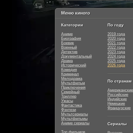
Меню киного
Категории
По году
Аниме
2019 года
Биография
2020 года
Боевик
2021 года
Военный
2022 года
Детектив
2023 года
Документальный
2024 года
Драма
2025 года
Исторический
2026 года
Комедия
Криминал
Мелодрама
По странам
Мультфильм
Приключения
Американские
Семейный
Российские
Триллер
Индийские
Ужасы
Немецкие
Фантастика
Французские
Фэнтези
Мультсериалы
Мультфильмы
Аниме сериалы
Сериалы
Топ фильмов
Русские