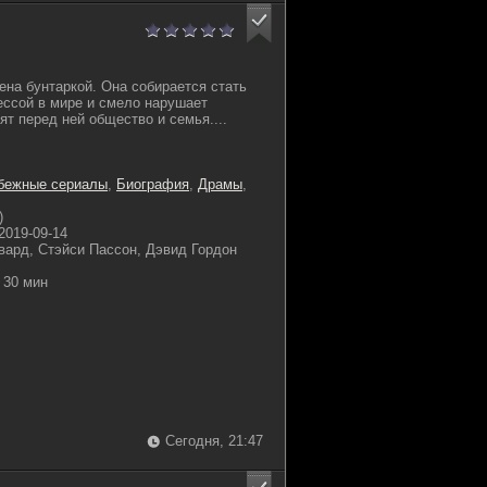
на бунтаркой. Она собирается стать
ессой в мире и смело нарушает
ят перед ней общество и семья....
бежные сериалы
,
Биография
,
Драмы
,
)
2019-09-14
вард, Стэйси Пассон, Дэвид Гордон
30 мин
Сегодня, 21:47