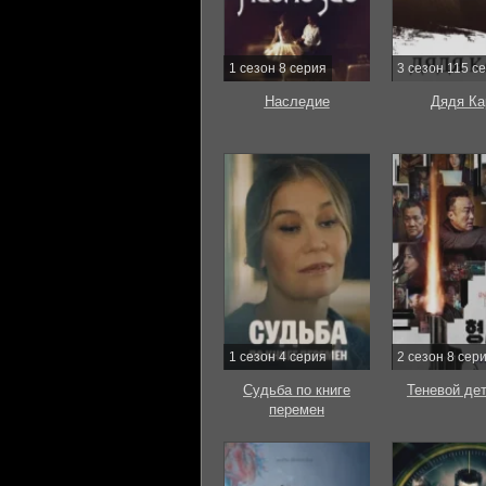
1 сезон 8 серия
3 сезон 115 с
Наследие
Дядя Ка
1 сезон 4 серия
2 сезон 8 сер
Судьба по книге
Теневой де
перемен