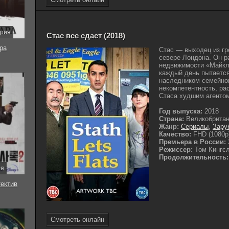
ерия
Стас все сдаст (2018)
ра
Стас — выходец из гр
севере Лондона. Он р
недвижимости «Майкл 
каждый день пытается
наследником семейног
некомпетентность, ра
Стаса худшим агентом 
Год выпуска:
2018
Страна:
Великобрита
Жанр:
Сериалы
,
Зару
Качество:
FHD (1080p
Премьера в России:
Режиссер:
Том Кингс
Продолжительность:
ия
тектив
Смотреть онлайн