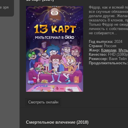
е зря
Фёдор, как и всякий п
все скучные обязаннос
делали другие. Желан
оказалось 8 клонов, п
Только Фёдор не ожид
личность с собственн
не собирается...
Год выпуска:
2024
Страна:
Россия
Жанр:
Комедии
,
Муль
Качество:
FHD (1080p
Режиссер:
Ваня Тейл
Продолжительность:
Смотреть онлайн
Смертельное влечение (2018)