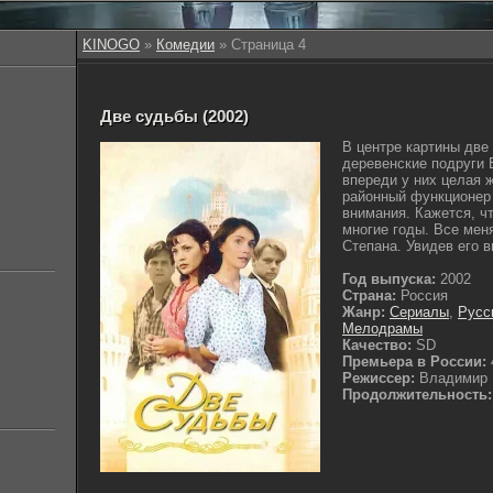
KINOGO
»
Комедии
» Страница 4
Две судьбы (2002)
В центре картины две 
деревенские подруги 
впереди у них целая 
районный функционер
внимания. Кажется, ч
многие годы. Все мен
Степана. Увидев его в
Год выпуска:
2002
Страна:
Россия
Жанр:
Сериалы
,
Русс
Мелодрамы
Качество:
SD
Премьера в России:
Режиссер:
Владимир 
Продолжительность: