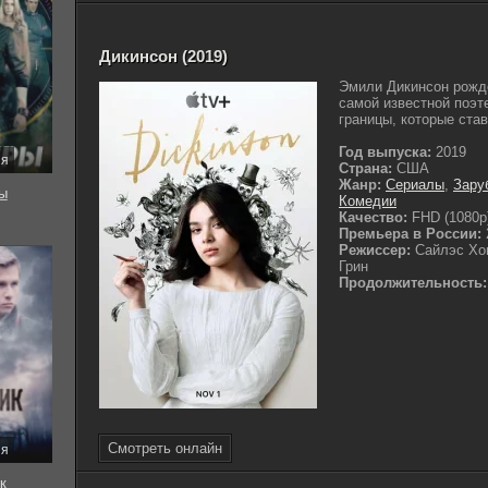
Дикинсон (2019)
Эмили Дикинсон рожде
самой известной поэт
границы, которые став
Год выпуска:
2019
ия
Страна:
США
Жанр:
Сериалы
,
Зару
ы
Комедии
Качество:
FHD (1080p
Премьера в России:
Режиссер:
Сайлэс Хо
Грин
Продолжительность:
Смотреть онлайн
ия
к