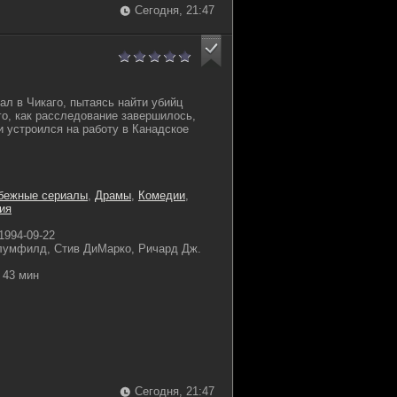
Сегодня, 21:47
ал в Чикаго, пытаясь найти убийц
го, как расследование завершилось,
и устроился на работу в Канадское
бежные сериалы
,
Драмы
,
Комедии
,
ия
1994-09-22
умфилд, Стив ДиМарко, Ричард Дж.
43 мин
Сегодня, 21:47