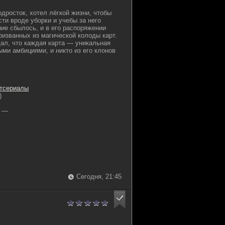
одросток, хотел лёгкой жизни, чтобы
ти вроде уборки и учебы за него
ие сбылось, и в его распоряжении
ризванных из магической колоды карт.
ал, что каждая карта — уникальная
ыми амбициями, и никто из его клонов
тсериалы
)
—
Сегодня, 21:45