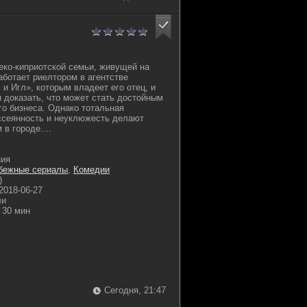
еко-киприотской семьи, живущей на
аботает риелтором в агентстве
и Игл», которым владеет его отец, и
 доказать, что может стать достойным
о бизнеса. Однако тотальная
ссеянность и неуклюжесть делают
в городе....
ния
бежные сериалы
,
Комедии
)
2018-06-27
ли
30 мин
Сегодня, 21:47