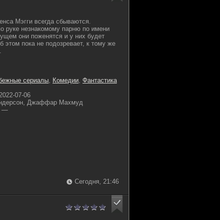
енса Мэгги всегда сбываются.
о руке незнакомому парню по имени
дущем они поженятся и у них будет
б этом пока не подозревает, к тому же
.
бежные сериалы
,
Комедии
,
Фантастика
2022-07-06
ндерсон, Джаффар Махмуд
—
Сегодня, 21:46