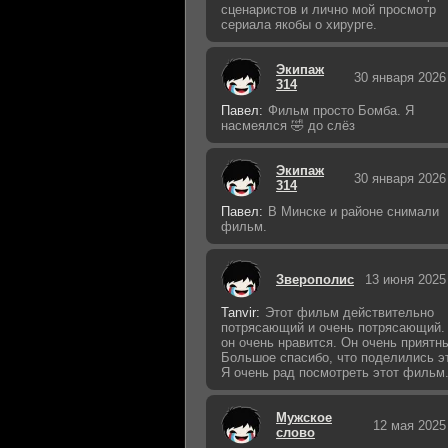
сценаристов и лично мой просмотр
сериала якобы о хирурге.
Экипаж
30 января 2026
314
Павел:
Фильм просто Бомба. Я
насмеялся 🤣 до слёз
Экипаж
30 января 2026
314
Павел:
В Минске и районе снимали
фильм.
Зверополис
13 июня 2025
Tanvir:
Этот фильм действительно
потрясающий и очень потрясающий.
он очень нравится. Он очень приятн
Большое спасибо, что поделились э
Я очень рад посмотреть этот фильм
Мужское
12 мая 2025
слово