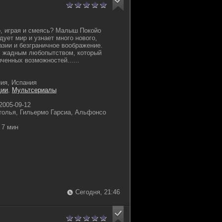
о, играя и смеясь? Малыш Покойо
дует мир и узнает много нового,
азии и безграничное воображение.
 с жадным любопытством, который
ченных возможностей......
ия, Испания
дии
,
Мультсериалы
2005-09-12
толья, Гильермо Гарсиа, Альфонсо
7 мин
Сегодня, 21:46