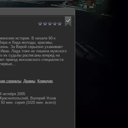
женские истории. В начале 60-х
Вера и Лида молоды, красивы,
жизнь. За Верой серьезно ухаживает
 Иван, Лида тоже не лишена мужского
то их судьбы расписаны вперед на
яет приезд московского специалиста
первые,...
кие сериалы
,
Драмы
,
Комедии
,
4 октября 2005
Краснопольский, Валерий Усков
50 мин. серия (1020 мин. всего)