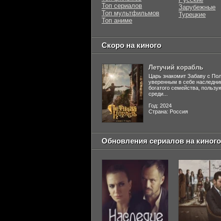
Топ сериалов
Зарубежные
Топ мультфильмов
Турецкие
Топ аниме
Скоро на киного
Летучий корабль
Царь знакомит Забаву с По
уверенным в себе наследни
богатого семейства, польз
среди...
Год: 2024
Страна: Россия
Обновления сериалов на киного