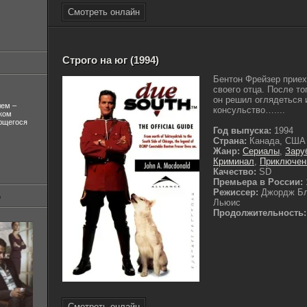
Смотреть онлайн
Строго на юг (1994)
Бентон Фрейзер приех
своего отца. После то
он решил оглядеться 
лем –
консульство…....
ком
ующегося
Год выпуска:
1994
Страна:
Канада, США
Жанр:
Сериалы
,
Зару
Криминал
,
Приключен
Качество:
SD
Премьера в России:
Режиссер:
Джордж Бл
Льюис
Продолжительность:
Смотреть онлайн