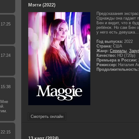
Мэгги (2022)
Предсказания экстрас
Однажды она гадает п
Бен и видит, что в бу
 17:25
ребёнок. Но сам Бен о
у него есть девушка...
Год выпуска:
2022
Страна:
США
Жанр:
Сериалы
,
Зару
 17:24
Качество:
HD (720p)
Премьера в России:
Режиссер:
Наталия А
Продолжительность:
 15:38
 Мне
ый.
тим.
.
Смотреть онлайн
 22:15
13 карт (2024)