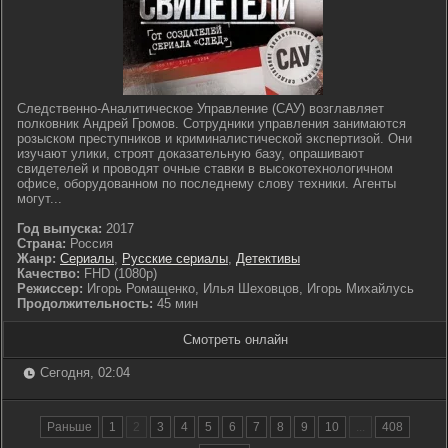
Следственно-Аналитическое Управление (САУ) возглавляет
полковник Андрей Громов. Сотрудники управления занимаются
розыском преступников и криминалистической экспертизой. Они
изучают улики, строят доказательную базу, опрашивают
свидетелей и проводят очные ставки в высокотехнологичном
офисе, оборудованном по последнему слову техники. Агенты
могут...
Год выпуска:
2017
Страна:
Россия
Жанр:
Сериалы
,
Русские сериалы
,
Детективы
Качество:
FHD (1080p)
Режиссер:
Игорь Ромащенко, Илья Шеховцов, Игорь Михайлусь
Продолжительность:
45 мин
Смотреть онлайн
Сегодня, 02:04
Раньше
1
2
3
4
5
6
7
8
9
10
...
408