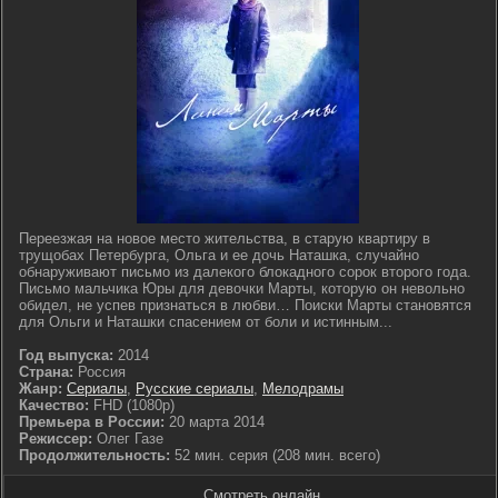
Переезжая на новое место жительства, в старую квартиру в
трущобах Петербурга, Ольга и ее дочь Наташка, случайно
обнаруживают письмо из далекого блокадного сорок второго года.
Письмо мальчика Юры для девочки Марты, которую он невольно
обидел, не успев признаться в любви… Поиски Марты становятся
для Ольги и Наташки спасением от боли и истинным...
Год выпуска:
2014
Страна:
Россия
Жанр:
Сериалы
,
Русские сериалы
,
Мелодрамы
Качество:
FHD (1080p)
Премьера в России:
20 марта 2014
Режиссер:
Олег Газе
Продолжительность:
52 мин. серия (208 мин. всего)
Смотреть онлайн