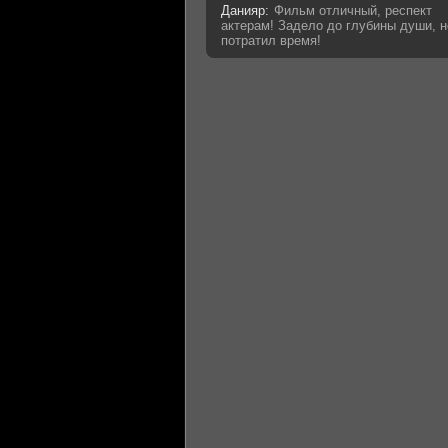
Данияр:
Фильм отличный, респект
актерам! Задело до глубины души, н
потратил время!