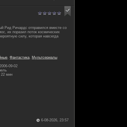
ый Рид Ричардс отправился вместе со
мос, их поразил поток космических
вероятную силу, которая навсегда
йные
,
Фантастика
,
Мультсериалы
2006-09-02
шель
22 мин
6-08-2026, 23:57