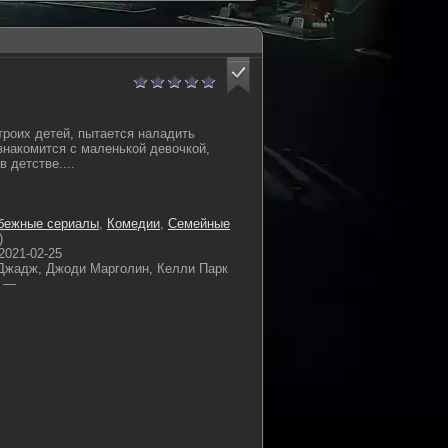
троих детей, пытается наладить
знакомится с маленькой девочкой,
в детстве....
бежные сериалы
,
Комедии
,
Семейные
)
2021-02-25
Джадж, Джоди Марголин, Келли Парк
—