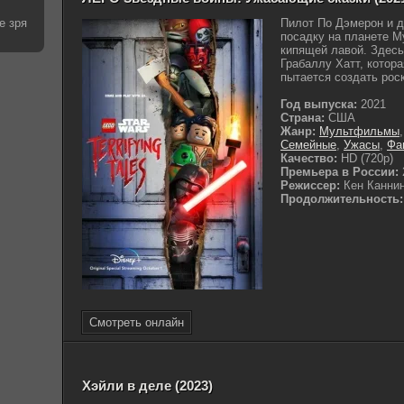
е зря
Пилот По Дэмерон и 
посадку на планете М
кипящей лавой. Здесь
Грабаллу Хатт, котор
пытается создать роск
Год выпуска:
2021
Страна:
США
Жанр:
Мультфильмы
Семейные
,
Ужасы
,
Фа
Качество:
HD (720p)
Премьера в России:
Режиссер:
Кен Канни
Продолжительность:
Смотреть онлайн
Хэйли в деле (2023)