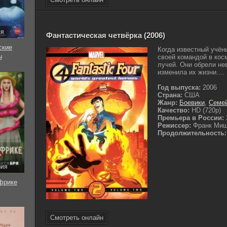
ия
Фантастическая четвёрка (2006)
ские
Когда известный учён
ы
своей командой в кос
лучей. Они обрели не
изменила их жизни....
Год выпуска:
2006
Страна:
США
Жанр:
Боевики
,
Семе
Качество:
HD (720p)
Премьера в России:
Режиссер:
Франк Ми
Продолжительность:
рия
фрике
Смотреть онлайн