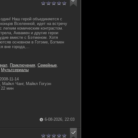
 один! Наш герой объединяется с
 концов Вселенной, идет на встречу
 легким комическим контрастом.
трела, Аквамен и другие герои
удие вместе с Бэтменом. Хотя
ютсяв основном в Готэме, Бэтмен
я вне города,...
инал
,
Приключения
,
Семейные
,
,
Мультсериалы
2008-11-14
 Майкл Чанг, Майкл Гогуэн
22 мин
6-08-2026, 22:03