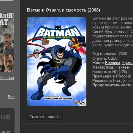
Бэтмен: Отвага и смелость (2008)
Бэтмен на этот раз не
супергероями со всех
новым приключениям с
Синий Жук, Зеленая С
поддерживают правос
действия разворачива
часто будет находитьс
Год выпуска:
2008
Страна:
США
Жанр:
Боевики
,
Крим
Фантастика
,
Фэнтези
ия
Качество:
HD (720p)
Премьера в России:
32 часа
Режиссер:
Бен Джонс,
Продолжительность:
Все
Смотреть онлайн
 16:22
тазия