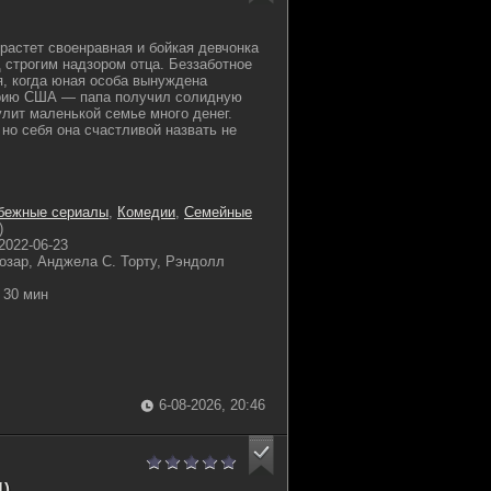
 растет своенравная и бойкая девчонка
 строгим надзором отца. Беззаботное
я, когда юная особа вынуждена
орию США — папа получил солидную
улит маленькой семье много денег.
 но себя она счастливой назвать не
бежные сериалы
,
Комедии
,
Семейные
)
2022-06-23
озар, Анджела С. Торту, Рэндолл
30 мин
6-08-2026, 20:46
1)