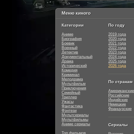
Меню киного
Категории
По году
Аниме
2019 года
Биография
2020 года
Боевик
2021 года
Военный
2022 года
Детектив
2023 года
Документальный
2024 года
Драма
2025 года
Исторический
2026 года
Комедия
Криминал
Мелодрама
По странам
Мультфильм
Приключения
Американские
Семейный
Российские
Триллер
Индийские
Ужасы
Немецкие
Фантастика
Французские
Фэнтези
Мультсериалы
Мультфильмы
Аниме сериалы
Сериалы
Топ фильмов
Русские