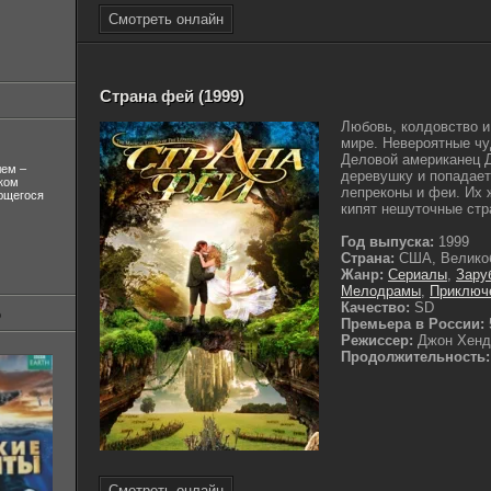
Смотреть онлайн
Страна фей (1999)
Любовь, колдовство 
мире. Невероятные чу
Деловой американец 
лем –
деревушку и попадает
ком
лепреконы и феи. Их 
ующегося
кипят нешуточные стра
Год выпуска:
1999
Страна:
США, Великоб
Жанр:
Сериалы
,
Зару
Мелодрамы
,
Приключ
Качество:
SD
Премьера в России:
Режиссер:
Джон Хенд
Продолжительность:
Смотреть онлайн