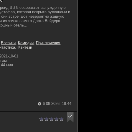
дроид BB-8 совершают вынужденную
устафар, которая покрыта вулканами и
 они встречают невероятно жадную
ая из замка самого Дарта Вейдера
ошный отель....
,
Боевики
,
Комедии
,
Приключения
,
нтастика
,
Фэнтези
2021-10-01
нгэм
44 мин.
6-08-2026, 18:44