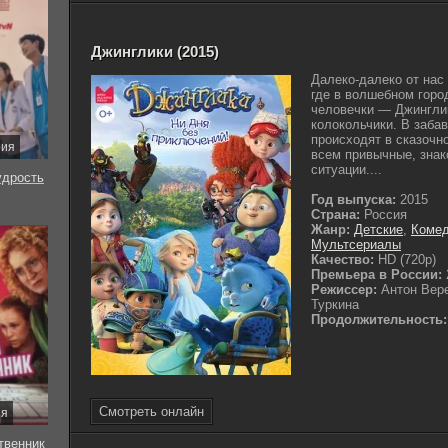
Джинглики (2015)
Далеко-далеко от нас
где в волшебном горо
человечки — Джинглик
колокольчики. В заба
происходят в сказочн
рия
всем привычные, зна
ситуации....
удрость
Год выпуска:
2015
Страна:
Россия
Жанр:
Детские
,
Коме
Мультсериалы
Качество:
HD (720p)
Премьера в России:
Режиссер:
Антон Вер
Туркина
Продолжительность:
Смотреть онлайн
ия
твенник