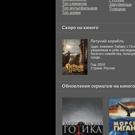
Топ сериалов
Зарубежные
Топ мультфильмов
Турецкие
Топ аниме
Скоро на киного
Летучий корабль
Царь знакомит Забаву с По
уверенным в себе наследни
богатого семейства, польз
среди...
Год: 2024
Страна: Россия
Обновления сериалов на киного