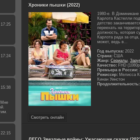
Хроники пышки (2022)
1980-е. В Доминикане
Карлота Кастелли под
детство заканчиваетс
 17:25
переехать на террит
должность, которая с
Карлота рада за отца,
может, ведь в...
Год выпуска:
2022
 17:24
Страна:
США
Жанр:
Сериалы
,
Зару
Качество:
FHD (1080p
Премьера в России:
Режиссер:
Мелисса К
Кинан Уинстон
Продолжительность:
 15:38
 Мне
ый.
тим.
.
Смотреть онлайн
 22:15
ЛЕГО Звездные войны: Ужасающие сказки (202