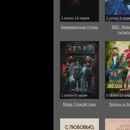
1 сезон 13 серия
1 сезон 3 сер
Американская готика
BBC: Мор
гигант
1 сезон 8 серия
5 сезон 16 се
Море Спокойствия
Звёзды в А