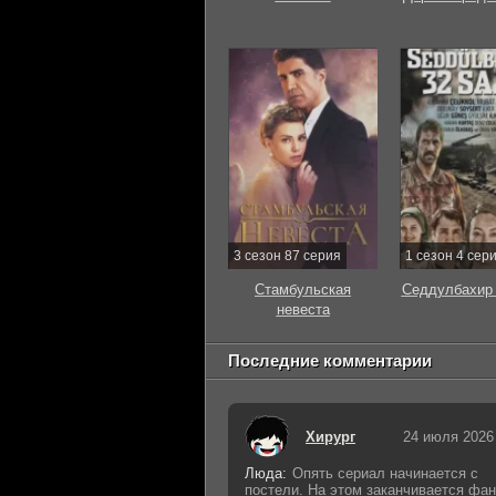
3 сезон 87 серия
1 сезон 4 сер
Стамбульская
Седдулбахир 
невеста
Последние комментарии
Хирург
24 июля 2026
Люда:
Опять сериал начинается с
постели. На этом заканчивается фан