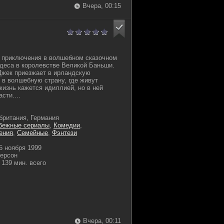
Вчера, 00:15
и приключения в волшебном сказочном
деса в королевстве Великой Баньши.
Джек приезжает в ирландскую
 в волшебную страну, где живут
жизнь кажется идиллией, но в ней
сти....
ритания, Германия
бежные сериалы
,
Комедии
,
ения
,
Семейные
,
Фэнтези
5 ноября 1999
ерсон
139 мин. всего
Вчера, 00:11