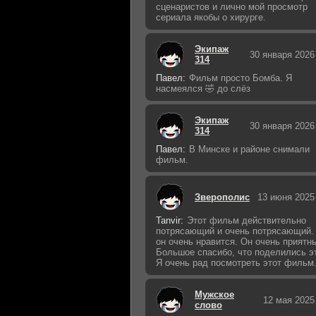
сценаристов и лично мой просмотр
сериала якобы о хирурге.
Экипаж
30 января 2026
314
Павел:
Фильм просто Бомба. Я
насмеялся 🤣 до слёз
Экипаж
30 января 2026
314
Павел:
В Минске и районе снимали
фильм.
Зверополис
13 июня 2025
Tanvir:
Этот фильм действительно
потрясающий и очень потрясающий.
он очень нравится. Он очень приятн
Большое спасибо, что поделились э
Я очень рад посмотреть этот фильм
Мужское
12 мая 2025
слово