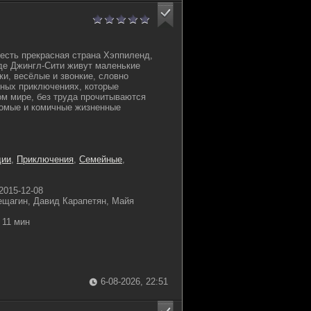
 есть прекрасная страна Хэппиленд,
де Джингл-Сити живут маленькие
и, весёлые и звонкие, словно
вных приключениях, которые
ом мире, без труда прочитываются
комые и комичные жизненные
дии
,
Приключения
,
Семейные
,
2015-12-08
ещагин, Давид Карапетян, Майя
11 мин
6-08-2026, 22:51