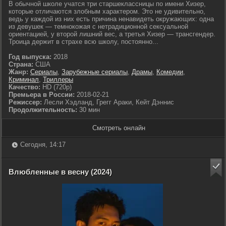
В обычной школе учатся три старшеклассницы по имени Хизер,
которые отличаются злобным характером. Это не удивительно,
ведь у каждой из них есть причина ненавидеть окружающих: одна
из девушек — темнокожая с нетрадиционной сексуальной
ориентацией, у второй лишний вес, а третья Хизер — трансгендер.
Троица держит в страхе всю школу, постоянно...
Год выпуска:
2018
Страна:
США
Жанр:
Сериалы
,
Зарубежные сериалы
,
Драмы
,
Комедии
,
Криминал
,
Триллеры
Качество:
HD (720p)
Премьера в России:
2018-02-21
Режиссер:
Лесли Хэдланд, Грегг Араки, Кейт Дэннис
Продолжительность:
30 мин
Смотреть онлайн
Сегодня, 14:17
Влюбленные в весну (2024)