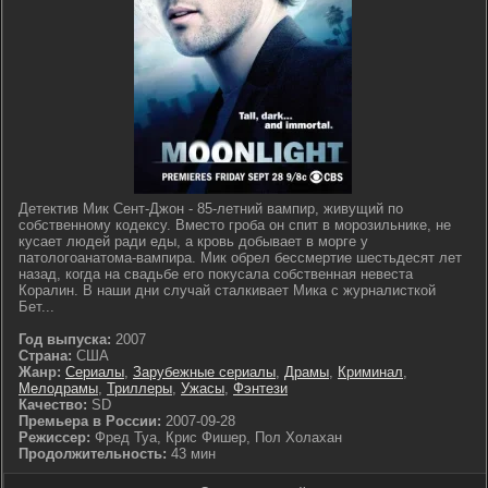
Детектив Мик Сент-Джон - 85-летний вампир, живущий по
собственному кодексу. Вместо гроба он спит в морозильнике, не
кусает людей ради еды, а кровь добывает в морге у
патологоанатома-вампира. Мик обрел бессмертие шестьдесят лет
назад, когда на свадьбе его покусала собственная невеста
Коралин. В наши дни случай сталкивает Мика с журналисткой
Бет...
Год выпуска:
2007
Страна:
США
Жанр:
Сериалы
,
Зарубежные сериалы
,
Драмы
,
Криминал
,
Мелодрамы
,
Триллеры
,
Ужасы
,
Фэнтези
Качество:
SD
Премьера в России:
2007-09-28
Режиссер:
Фред Туа, Крис Фишер, Пол Холахан
Продолжительность:
43 мин