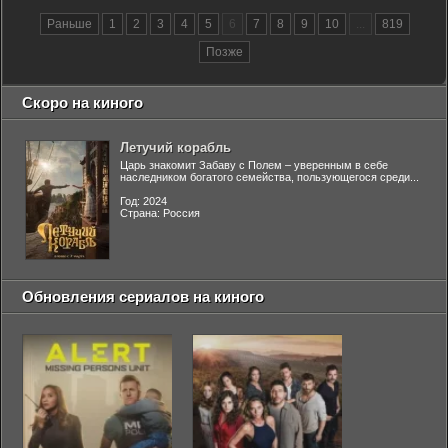
Раньше
1
2
3
4
5
6
7
8
9
10
...
819
Позже
Скоро на киного
Летучий корабль
Царь знакомит Забаву с Полем – уверенным в себе
наследником богатого семейства, пользующегося среди...
Год: 2024
Страна: Россия
Обновления сериалов на киного