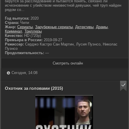
берутся за расследование и пытаются понять, связано ли
исчезновение с убийством неизвестной девушки, чей труп найден
рядом со...
Год выпуска:
2020
Страна:
Чили
Жанр:
Сериалы
,
Зарубежные сериалы
,
Детективы
,
Драмы
,
Криминал
,
Триллеры
Качество:
HD (720p)
Премьера в России:
2019-09-27
Режиссер:
Серджо Кастро Сан Мартин, Лусия Пуэнсо, Николас
Пуэнсо
Продолжительность:
—
Смотреть онлайн
Сегодня, 14:08
Охотник за головами (2015)