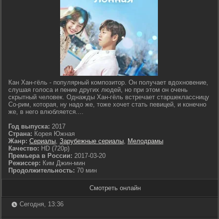
Кан Хан-гёль - популярный композитор. Он получает вдохновение,
слушая голоса и пение других людей, но при этом он очень
скрытный человек. Однажды Хан-гёль встречает старшеклассницу
Со-рим, которая, ну надо же, тоже хочет стать певицей, и конечно
же, в него влюбляется....
Год выпуска:
2017
Страна:
Корея Южная
Жанр:
Сериалы
,
Зарубежные сериалы
,
Мелодрамы
Качество:
HD (720p)
Премьера в России:
2017-03-20
Режиссер:
Ким Джин-мин
Продолжительность:
70 мин
Смотреть онлайн
Сегодня, 13:36