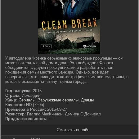
У автодилера Фрэнка серьёзные финансовые проблемы — он
может потерять свой дом и дочь. Это побуждает Фрэнка
объединится с двумя преступниками и разработать план
похищения семьи местного банкира. Однако, все идёт
наперекосяк, что приводит к катастрофическим последствиям, в
которые оказывается втянут целый город....
Год выпуска:
2015
Страна:
Ирландия
Жанр:
Сериалы
,
Зарубежные сериалы
,
Драмы
Качество:
HD (720p)
Премьера в России:
2015-09-27
Режиссер:
Гиллис МакКиннон, Дэмиен О’Доннелл
Продолжительность:
—
Смотреть онлайн