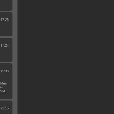
 17:25
 17:24
 15:38
 Мне
ый.
тим.
.
 22:15