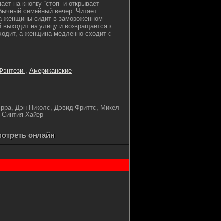
ает на кнопку “стоп” и открывает
обычный семейный вечер. Читает
ока женщины сидит в замороженном
й выходит на улицу и возвращается к
уходит, а женщина медленно сходит с
Фэнтези
,
Американские
эрра, Дэн Николс, Дэвид Фриттс, Микел
 Синтия Хайер
мотреть онлайн