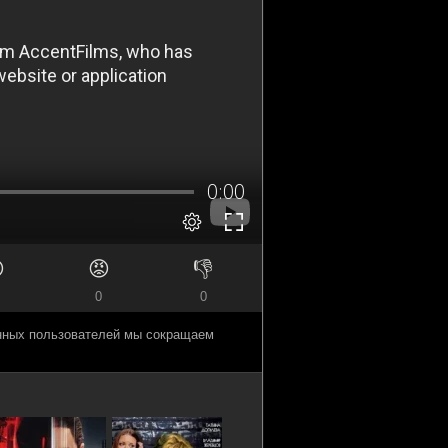

😡
👎
0
0
анных пользователей мы сокращаем