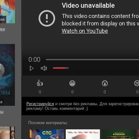
рия
ки
👍
😁
😲

0
0
0
0
ия
Регистрируйся
и смотри без рекламы. Для зарегистриров
рекламу! Оставь комментарий ;)
вы
Похожие материалы: