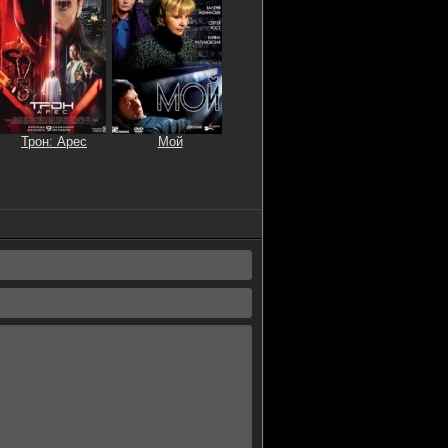
Трон: Арес
Мой