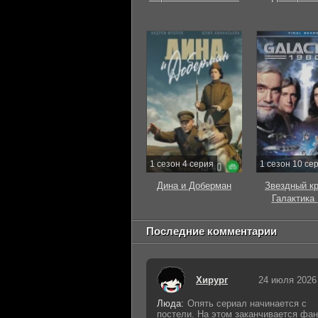
1 сезон 4 серия
1 сезон 10 се
Дина и Доберман
Звездный к
Галактика
Последние комментарии
Хирург
24 июля 2026
Люда:
Опять сериал начинается с
постели. На этом заканчивается фан