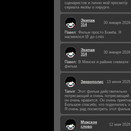
сценаристов и лично мой просмотр
сериала якобы о хирурге.
Экипаж
30 января 2026
314
Павел:
Фильм просто Бомба. Я
насмеялся 🤣 до слёз
Экипаж
30 января 2026
314
Павел:
В Минске и районе снимали
фильм.
Зверополис
13 июня 2025
Tanvir:
Этот фильм действительно
потрясающий и очень потрясающий.
он очень нравится. Он очень приятн
Большое спасибо, что поделились э
Я очень рад посмотреть этот фильм
Мужское
12 мая 2025
слово