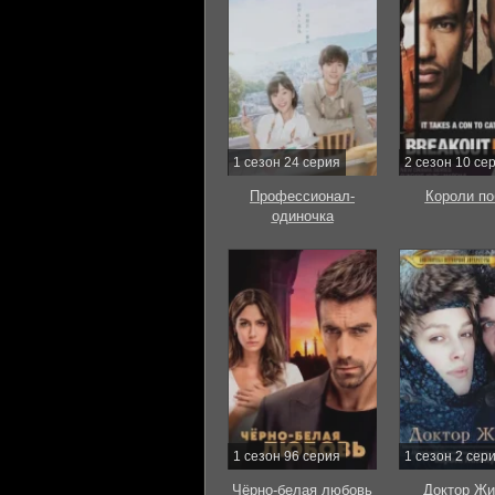
1 сезон 24 серия
2 сезон 10 се
Профессионал-
Короли по
одиночка
1 сезон 96 серия
1 сезон 2 сер
Чёрно-белая любовь
Доктор Жи