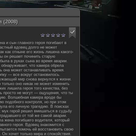
 (2008)
а и сын главного героя погибают в
астный вдовец долго не может
ак как отныне его жизнь лишена какого-
ы он решает починить старую
 была в руках сына во время аварии.
 обнаруживает, что камера обрела
рь она может останавливать время.
опку — все вокруг остановилось.
ужающий мир снова вернулся к жизни.
о только оно никак не может изменить
ких лишила героя того качества, без
ь просто не могут — ощущения, что ты
цию. Волшебная камера вроде бы
ю подобного контроля, но при этом
ула его личную трагедию. В поисках
 мук герой решил вмешаться в судьбу
традавшего от той же самой аварии.
а жена погибшего водителя, который
авного героя. Вдовец знакомится с
пытается помочь ей восстановить свою
. Он хочет только мира и спокойствия.