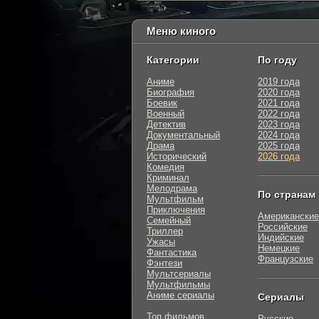
Меню киного
Категории
По году
Аниме
2019 года
Биография
2020 года
Боевик
2021 года
Военный
2022 года
Детектив
2023 года
Документальный
2024 года
Драма
2025 года
Исторический
2026 года
Комедия
Криминал
Мелодрама
По странам
Мультфильм
Приключения
Американские
Семейный
Российские
Триллер
Индийские
Ужасы
Немецкие
Фантастика
Французские
Фэнтези
Мультсериалы
Мультфильмы
Аниме сериалы
Сериалы
Топ фильмов
Русские