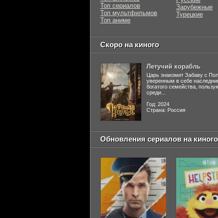
Топ сериалов
Зарубежные
Топ мультфильмов
Турецкие
Топ аниме
Скоро на киного
Летучий корабль
Царь знакомит Забаву с По
уверенным в себе наследни
богатого семейства, польз
среди...
Год: 2024
Страна: Россия
Обновления сериалов на киного