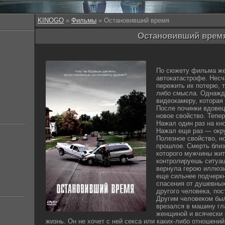
KINOGO
»
Фильмы
» Остановивший время
Остановивший время
По сюжету фильма жен
автокатастрофе. Несч
пережить их потерю, т
либо смысла. Однажд
видеокамеру, которая
После починки вдовец
новое свойство. Тепе
Нажал один раз на кн
Нажал еще раз — окр
Полезное свойство, н
прошлое. Смерть близ
которого мужчины жит
контролируешь ситуа
вернула герою иллюзи
еще сильнее подчеркн
спасения от душевных
другого человека, пос
Другим человеком был
врезался в машину гл
женщиной и всячески 
жизнь. Он не хочет с ней секса или каких-либо отношений