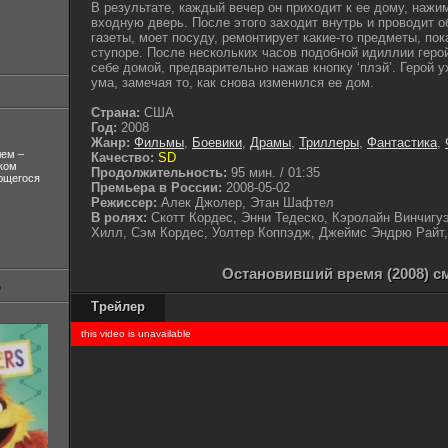
В результате, каждый вечер он приходит к ее дому, нажим
входную дверь. После этого заходит внутрь и проводит 
газеты, моет посуду, ремонтирует какие-то предметы, п
ступоре. После нескольких часов подобной идиллии геро
себе домой, предварительно нажав кнопку ‘плэй’. Герой 
ума, замечая то, как снова изменился ее дом.
Страна:
США
Год:
2008
Жанр:
Фильмы
,
Боевики
,
Драмы
,
Триллеры
,
Фантастика
,
лем –
Качество:
SD
ком
Продолжительность:
95 мин. / 01:35
ующегося
Премьера в России:
2008-05-02
Режиссер:
Алек Джолер, Этан Шафтел
В ролях:
Скотт Кордес, Энни Тедеско, Кэролайн Винчигу
Хилл, Сэм Кордес, Уолтер Коппэдж, Джеймс Эндрю Райт,
Остановивший время (2008) с
Трейлер