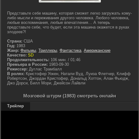
Представьте себе машину, которая сможет легко загружать кому-
либо мысли и переживания другого человека. Любого человека,
любые воспоминания, любые впечатления… А теперь
представьте себе, что будет, если эта машина окажется в руках
злодеев?!
Страна:
США
Год:
1983
Жанр:
Фильмы
,
Триллеры
,
Фантастика
,
Американские
Качество:
SD
Продолжительность:
106 мин. / 01:46
Премьера в России:
1983-09-30
Режиссер:
Дуглас Трамбалл
В ролях:
Кристофер Уокен, Натали Вуд, Луиза Флетчер, Клифф
Робертсон, Джордан Кристофер, Дональд Хоттон, Алан Фьюдж,
Джо Дорси, Билл Мори, Джейсон Лайвли
Мозговой штурм (1983) смотреть онлайн
Трейлер