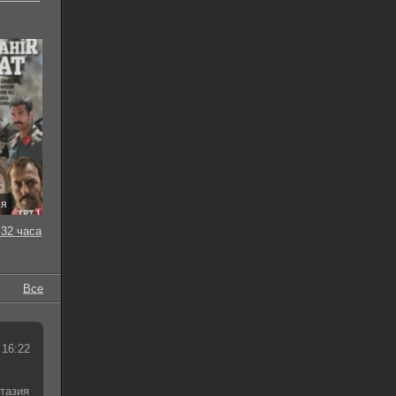
ия
32 часа
Все
 16:22
тазия