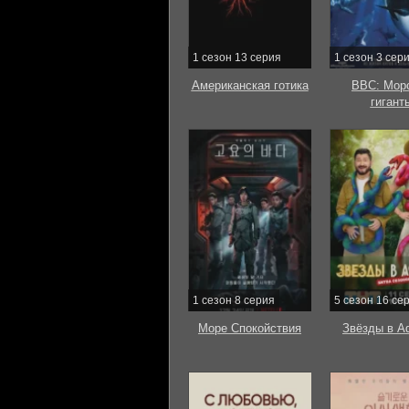
1 сезон 13 серия
1 сезон 3 сер
Американская готика
BBC: Мор
гигант
1 сезон 8 серия
5 сезон 16 се
Море Спокойствия
Звёзды в А