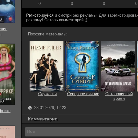
0
0
0
0
Регистрируйся
и смотри без рекламы. Для зарегистриров
ия
рекламу! Оставь комментарий ;)
ские
Похожие материалы:
ы
Служанки
Северное сияние
Остановивший
время
рия
23-01-2026, 12:23
фрике
Комментарии