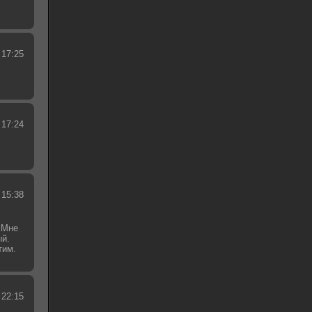
 17:25
 17:24
 15:38
 Мне
ый.
тим.
.
 22:15