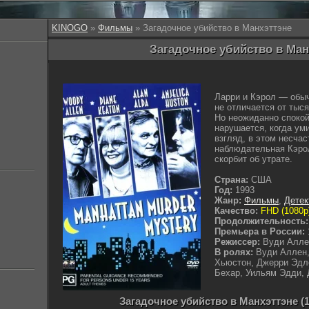
KINOGO
»
Фильмы
» Загадочное убийство в Манхэттэне
Загадочное убийство в Манх
Ларри и Кэрол — обыч
не отличается от тыс
Но неожиданно спокой
нарушается, когда ум
взгляд, в этом несчас
наблюдательная Кэрол
скорбит об утрате.
Страна:
США
Год:
1993
Жанр:
Фильмы
,
Детек
Качество:
FHD (1080p
Продолжительность:
Премьера в России:
Режиссер:
Вуди Алле
В ролях:
Вуди Аллен,
Хьюстон, Джерри Эдле
Бехар, Уильям Эдди,
Загадочное убийство в Манхэттэне (