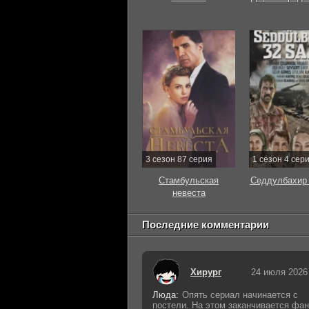
3 сезон 87 серия
1 сезон 4 сер
Стамбульская
Седдулбахир 
невеста
Последние комментарии
Хирург
24 июля 2026
Люда:
Опять сериал начинается с
постели. На этом заканчивается фан