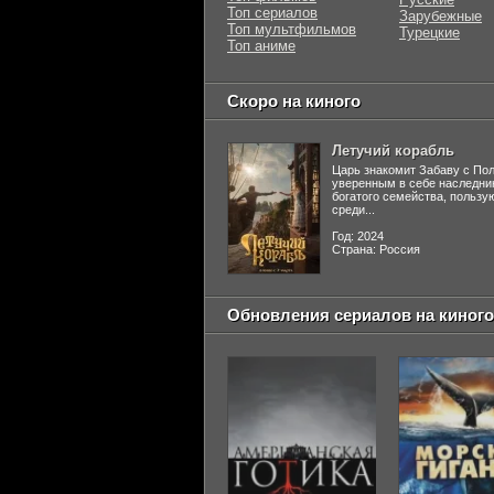
Топ сериалов
Зарубежные
Топ мультфильмов
Турецкие
Топ аниме
Скоро на киного
Летучий корабль
Царь знакомит Забаву с По
уверенным в себе наследни
богатого семейства, польз
среди...
Год: 2024
Страна: Россия
Обновления сериалов на киного