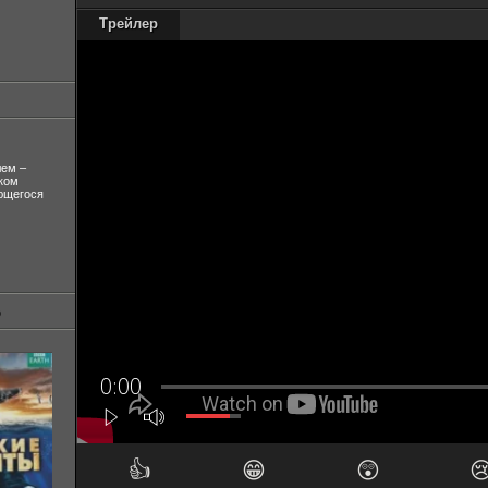
Трейлер
лем –
ком
ующегося
👍
😁
😲
