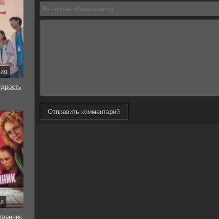
рия
удрость
Отправить комментарий
ия
твенник