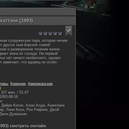
эттэне (1993)
ная супружеская пара, которая ничем
яч других нью-йорских семей.
ное и размеренное течение жизни
ирает жена их соседа. На первый
тье нет ничего необычного, однако
 замечает, что вдовец не особо
тивы
,
Комедии
,
Американские
)
107 мин. / 01:47
1993-08-16
н
 Дайан Китон, Алан Алда, Анжелика
р, Линн Коэн, Рон Рифкин, Джой
 Джон Думаньян
1993) смотреть онлайн