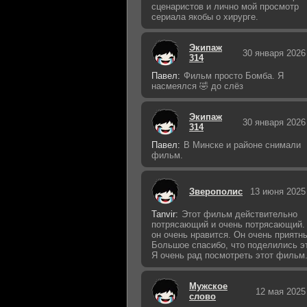
сценаристов и лично мой просмотр
сериала якобы о хирурге.
Экипаж
30 января 2026
314
Павел:
Фильм просто Бомба. Я
насмеялся 🤣 до слёз
Экипаж
30 января 2026
314
Павел:
В Минске и районе снимали
фильм.
Зверополис
13 июня 2025
Tanvir:
Этот фильм действительно
потрясающий и очень потрясающий.
он очень нравится. Он очень приятн
Большое спасибо, что поделились э
Я очень рад посмотреть этот фильм
Мужское
12 мая 2025
слово