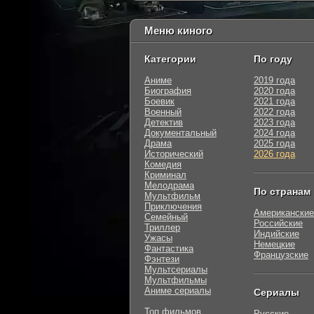
Меню киного
Категории
По году
Аниме
2019 года
Биография
2020 года
Боевик
2021 года
Военный
2022 года
Детектив
2023 года
Документальный
2024 года
Драма
2025 года
Исторический
2026 года
Комедия
Криминал
Мелодрама
По странам
Мультфильм
Приключения
Американские
Семейный
Российские
Триллер
Индийские
Ужасы
Немецкие
Фантастика
Французские
Фэнтези
Мультсериалы
Мультфильмы
Аниме сериалы
Сериалы
Топ фильмов
Русские