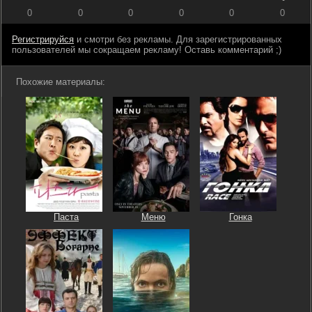
0
0
0
0
0
0
Регистрируйся
и смотри без рекламы. Для зарегистрированных
пользователей мы сокращаем рекламу! Оставь комментарий ;)
Похожие материалы:
Паста
Меню
Гонка