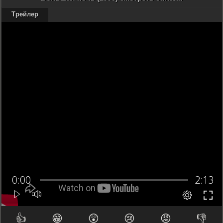
Трейлер
👍
😁
😲
😢
😡
👎