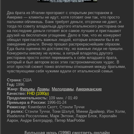
Два брата из Италии прогорают с открытым рестораном в
Америке — клиенты не идут, хотя готовят они так, что просто
пальчики оближешь. Банк требует деньги, отсрочки не дают, и
тогда по совету владельца другого итальянского ресторана они
на последние деньги готовят все самое лучшее и приглашают
друзей на бесплатное угощение. Дело в том, что их конкурент
обещал пригласить важных людей, которые вложили бы в их
заведение деньги. Вечер прошел распрекраснейшим образом.
Еда была оценена по достоинству, но важные люди не пришли.
Конкуренты никому не нужны, а хитрый владелец другого
ресторана просто хотел переманить к себе младшего брата,
который и был автором всех этих гастрономических чудес. В
этот простой сюжет тонко вплетены отношения между братьями,
чувствующими себя чужими вдали от итальянской семьи.
Страна:
США
Год:
1996
Жанр:
Фильмы
,
Драмы
,
Мелодрамы
,
Американские
Качество:
FHD (1080p)
Продолжительность:
109 мин. / 01:49
Премьера в России:
1996-01-24
Режиссер:
Кэмпбелл Скотт, Стэнли Туччи
В ролях:
Стэнли Туччи, Тони Шэлуб, Минни Драйвер, Иэн Холм,
Изабелла Росселлини, Марк Энтони, Ларри Блок, Кэролайн
Аарон, Андре Белградер, Питер МакРобби
Большая ночь (1996) смотреть онлайн