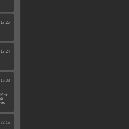
 17:25
 17:24
 15:38
 Мне
ый.
тим.
.
 22:15