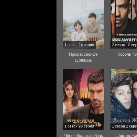
1 сезон 24 серия
2 сезон 10 се
Профессионал-
Короли по
одиночка
1 сезон 96 серия
1 сезон 2 сер
Чёрно-белая любовь
Доктор Жи