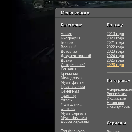
Меню киного
Категории
По году
Аниме
2019 года
Биография
2020 года
Боевик
2021 года
Военный
2022 года
Детектив
2023 года
Документальный
2024 года
Драма
2025 года
Исторический
2026 года
Комедия
Криминал
Мелодрама
По странам
Мультфильм
Приключения
Американские
Семейный
Российские
Триллер
Индийские
Ужасы
Немецкие
Фантастика
Французские
Фэнтези
Мультсериалы
Мультфильмы
Аниме сериалы
Сериалы
Топ фильмов
Русские