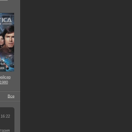
рия
рейсер
 1980
Все
 16:22
тазия