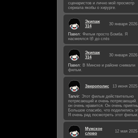
сценаристов и лично мой просмотр
сериала якобы о хирурге.
Экипаж
30 января 2026
314
Павел:
Фильм просто Бомба. Я
насмеялся 🤣 до слёз
Экипаж
30 января 2026
314
Павел:
В Минске и районе снимали
фильм.
Зверополис
13 июня 2025
Tanvir:
Этот фильм действительно
потрясающий и очень потрясающий.
он очень нравится. Он очень приятн
Большое спасибо, что поделились э
Я очень рад посмотреть этот фильм
Мужское
12 мая 2025
слово