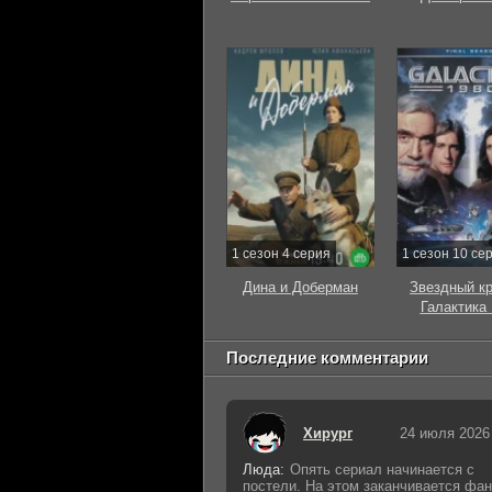
1 сезон 4 серия
1 сезон 10 се
Дина и Доберман
Звездный к
Галактика
Последние комментарии
Хирург
24 июля 2026
Люда:
Опять сериал начинается с
постели. На этом заканчивается фан