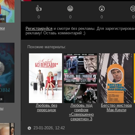
👍
😁
😲

0
0
0
0
рия
ки
Регистрируйся
и смотри без рекламы. Для зарегистриров
рекламу! Оставь комментарий ;)
Похожие материалы:
ия
Любовь без
Любовь под
Бегство мистера
вы
пересадок
грифом
Мак-Кинли
«Совершенно
секретно» 3
23-01-2026, 12:42