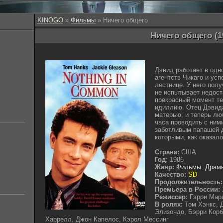
KINOGO
»
Фильмы
» Ничего общего
Ничего общего (1
Дэвид работает в одн
агентств Чикаго и ус
лестнице. У него полу
не испытывает недост
прекрасный момент т
идиллию. Отец Дэвида
матерью, и теперь л
часа проводить с ним
заботливым папашей д
которыми, как оказало
Страна:
США
Год:
1986
Жанр:
Фильмы
,
Драм
Качество:
SD
Продолжительность:
Премьера в России:
Режиссер:
Гэрри Ма
В ролях:
Том Хэнкс, 
Элизондо, Бэрри Корб
Харрелл, Джон Капелос, Кэрол Мессинг