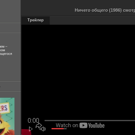
Ничего общего (1986) смот
Трейлер
лем –
ком
ующегося