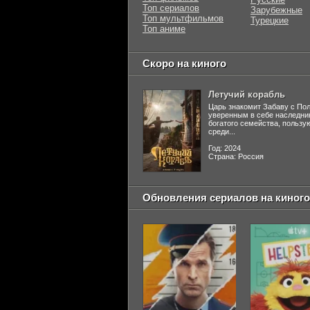
Топ сериалов
Зарубежные
Топ мультфильмов
Турецкие
Топ аниме
Скоро на киного
Летучий корабль
Царь знакомит Забаву с По
уверенным в себе наследни
богатого семейства, польз
среди...
Год: 2024
Страна: Россия
Обновления сериалов на киного