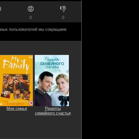

😡
👎
0
0
анных пользователей мы сокращаем
Моя семья
Рецепты
семейного счастья