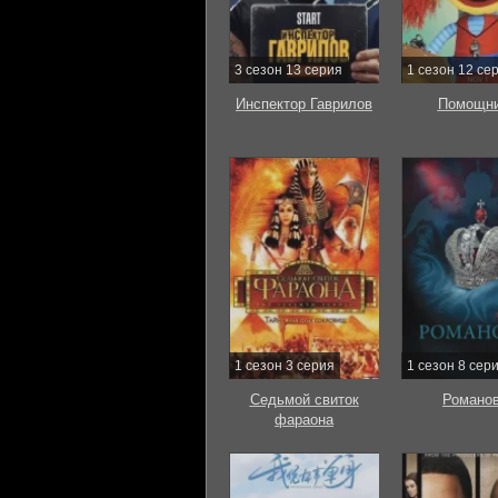
3 сезон 13 серия
1 сезон 12 се
Инспектор Гаврилов
Помощни
1 сезон 3 серия
1 сезон 8 сер
Седьмой свиток
Романо
фараона