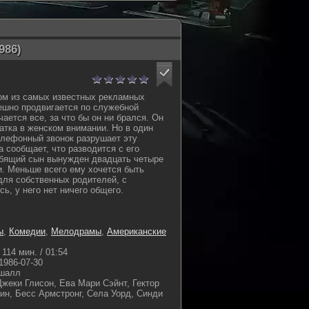
986)
ом из самых известных рекламных
пешно продвигается по служебной
чается все, за что бы он ни брался. Он
атка в женском внимании. Но в один
елефонный звонок разрушает эту
 сообщает, что разводится с его
юбящий сын вынужден двадцать четыре
и. Меньше всего ему хочется быть
ля собственных родителей, с
сь, у него нет ничего общего.
ы
,
Комедии
,
Мелодрамы
,
Американские
114 мин. / 01:54
1986-07-30
ршалл
Джеки Глисон, Ева Мари Сэйнт, Гектор
ин, Бесс Армстронг, Села Уорд, Синди