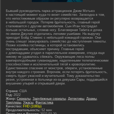
Бывший руководитель парка аттракционов Джим Мэтьюз
в настоящий момент куда-то везет семейство. Загвоздка в том,
что непостижимым образом он регулярно возвращается
в небольшой городок. Потеряв бдительность, главный герой
сталкивается с другим автомобилем. Сын Итан пострадал
больше остальных, сломав ногу. Благоверная Табита и дочка
по имени Джулия отделались легкими ушибами. На выручку
приходит Бойд Стивенс с небольшой командой горожан. Они
очень спешат эвакуировать семейство до наступления темноты.
Позже хозяйка гостиницы, в которой остановились
пострадавшие, объясняет причину. Главные герой
с домочадцами угодил в параллельное измерение, откуда еще
никому не удавалось сбежать. Окружающие леса полны
вампироподобными гуманоидами, наделенными телепатическими
способностями и исключительной тягой к кровопролитию.
Единственное спасение от монстров, обереги, установленные
внутри каждого строения. Впрочем, если потерять бдительность,
смерть будет ужасной и мучительной. Тому доказательство
резня, устроенная в больнице из-за девушки Сары, поддавшейся
внушению упырей и открывшей двери.
Страна:
США
Год:
2022
Жанр:
Сериалы
,
Зарубежные сериалы
,
Детективы
,
Драмы
,
Триллеры
,
Ужасы
,
Фантастика
Качество:
FHD (1080p)
Продолжительность:
52 мин
Премьера в России:
2022-02-20