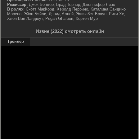
Режиссер:
Джек Бендер, Брэд Тернер, Дженнифер Лиао
В ролях:
Скотт МакКорд, Хэролд Перрино, Каталина Сандино
Морено, Эйон Бэйли, Дэвид Алпей, Элизабет Браун, Рики Хе,
Хлоя Ван Ландшут, Pegah Ghafoori, Кортен Мур
Извне (2022) смотреть онлайн
Трейлер