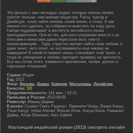
Это фильм о трех молодых людях, которых поиски любви
заботят больше, чем мнение общества. Рагху, тургид в
Джайпуре, хочет найти любовь своей жизни, и точка. А как
именно это сделать, он собирается выяснить по ходу дела.
Гаятри подрабатывает в институте английского языка
преподавателем. Она из тех, для кого отношения вместе с их
плюсами и минусами давно перестали быть чем-то
захватывающим… Тара, страстно желает найти свою любовь и
даже знает, чего хочет, но эксперименты еще никому не
навредили! В какой-то момент жизнь сталкивает этих троих, и
тогда их убеждения и любовь проходят проверку на прочность.
Все мы хотим этого: взаимного притяжения, любви, долгих и
серьезных отношений...
Страна:
Индия
Год:
2013
Жанр:
Фильмы
,
Драмы
,
Комедии
,
Мелодрамы
,
Индийские
Качество:
SD
Продолжительность:
141 мин. / 02:21
Премьера в России:
2013-09-05
Режиссер:
Маниш Шарма
В ролях:
Сушант Сингх Раджпут, Паринити Чопра, Ваани Капур,
Риши Капур, Imtiaz Ahmad, Bhuvan Arora, Анкуш Бали, Рамакант
Дайма, Aman Dhanwani, Alex Gabriel
Настоящий индийский роман (2013) смотреть онлайн