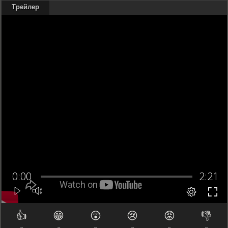
Трейлер
👍
😁
😲
😢
😡
👎