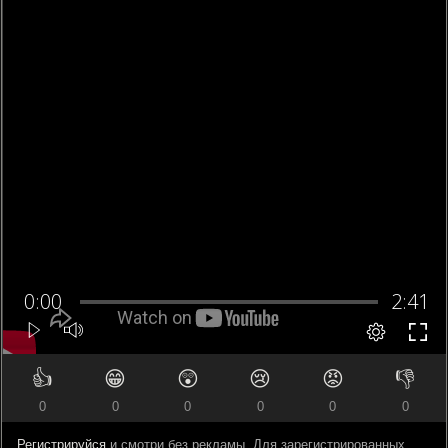
👍
😁
😲
😢
😡
👎
0
0
0
0
0
0
Регистрируйся
и смотри без рекламы. Для зарегистрированных