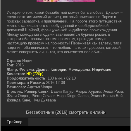
История о том, какой беззаботной может быть любовь. Дхарам –
среднестатистический делиец, который приезжает в Париж в
поисках заработка и приключений. На пороге этого путешествия
жизнь сталкивает его с необузданной и свободолюбивой
девушкой Шайрой, француженкой индийского происхождения.
Между молодыми людьми завязывается бурный роман, в
котором оба, равные по темпераменту, проходят самую
настоящую проверку на прочность! Переживая как взлеты, так и
падения, оба понимают, что любовь – это акт доверия, который
может совершить лишь тот, кто осмелится полюбить.
Страна:
Индия
Год:
2016
Жанр:
Фильмы
,
Драмы
,
Комедии
,
Мелодрамы
,
Индийские
Качество:
HD (720p)
Продолжительность:
130 мин. / 02:10
Премьера в России:
2016-12-08
Режиссер:
Адитья Чопра
В ролях:
Ранвир Сингх, Ваани Капур, Акарш Хурана, Аеша Раза,
Жули Ордон, Pierre Cevaer, Hugo Diego Garcia, Элиза Башир Бей,
Джинда Кане, Нум Дьявара
Беззаботные (2016) смотреть онлайн
Трейлер