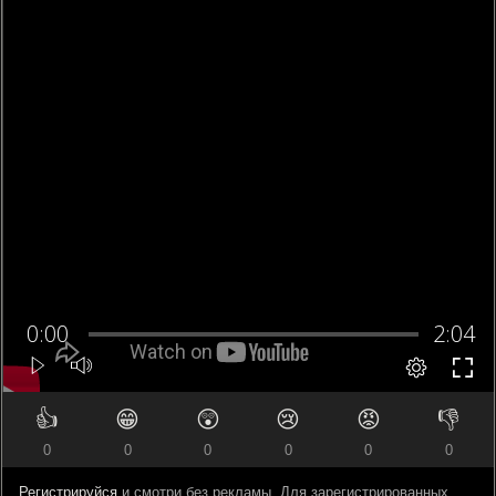
👍
😁
😲
😢
😡
👎
0
0
0
0
0
0
Регистрируйся
и смотри без рекламы. Для зарегистрированных