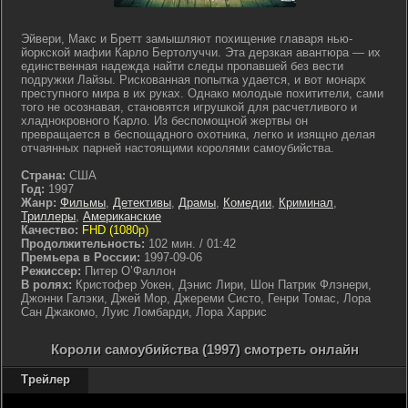
Эйвери, Макс и Бретт замышляют похищение главаря нью-
йоркской мафии Карло Бертолуччи. Эта дерзкая авантюра — их
единственная надежда найти следы пропавшей без вести
подружки Лайзы. Рискованная попытка удается, и вот монарх
преступного мира в их руках. Однако молодые похитители, сами
того не осознавая, становятся игрушкой для расчетливого и
хладнокровного Карло. Из беспомощной жертвы он
превращается в беспощадного охотника, легко и изящно делая
отчаянных парней настоящими королями самоубийства.
Страна:
США
Год:
1997
Жанр:
Фильмы
,
Детективы
,
Драмы
,
Комедии
,
Криминал
,
Триллеры
,
Американские
Качество:
FHD (1080p)
Продолжительность:
102 мин. / 01:42
Премьера в России:
1997-09-06
Режиссер:
Питер О’Фаллон
В ролях:
Кристофер Уокен, Дэнис Лири, Шон Патрик Флэнери,
Джонни Галэки, Джей Мор, Джереми Систо, Генри Томас, Лора
Сан Джакомо, Луис Ломбарди, Лора Харрис
Короли самоубийства (1997) смотреть онлайн
Трейлер