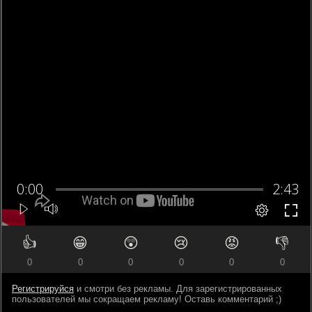
👍
😁
😲
😢
😡
👎
0
0
0
0
0
0
Регистрируйся
и смотри без рекламы. Для зарегистрированных
пользователей мы сокращаем рекламу! Оставь комментарий ;)