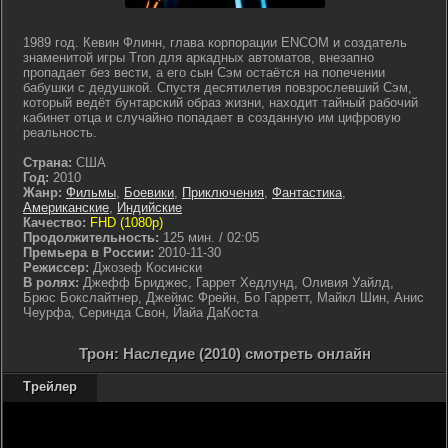
1989 год. Кевин Флинн, глава корпорации ENCOM и создатель
знаменитой игры Tron для аркадных автоматов, внезапно
пропадает без вести, а его сын Сэм остаётся на попечении
бабушки с дедушкой. Спустя десятилетия повзрослевший Сэм,
который ведёт бунтарский образ жизни, находит тайный рабочий
кабинет отца и случайно попадает в созданную им цифровую
реальность.
Страна:
США
Год:
2010
Жанр:
Фильмы
,
Боевики
,
Приключения
,
Фантастика
,
Американские
,
Индийские
Качество:
FHD (1080p)
Продолжительность:
125 мин. / 02:05
Премьера в России:
2010-11-30
Режиссер:
Джозеф Косински
В ролях:
Джефф Бриджес, Гаррет Хедлунд, Оливия Уайлд,
Брюс Бокслайтнер, Джеймс Фрейн, Бо Гарретт, Майкл Шин, Анис
Чеурфа, Серинда Свон, Йайа ДаКоста
Трон: Наследие (2010) смотреть онлайн
Трейлер