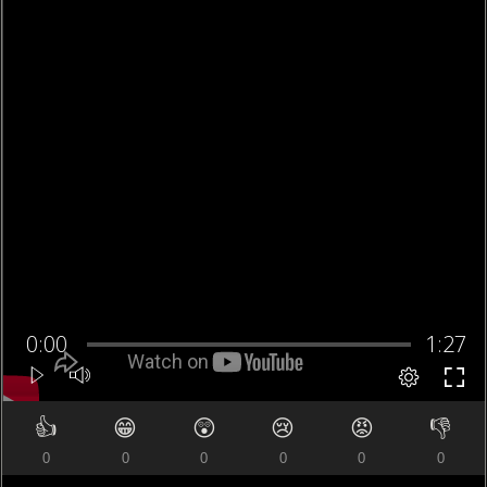
👍
😁
😲
😢
😡
👎
0
0
0
0
0
0