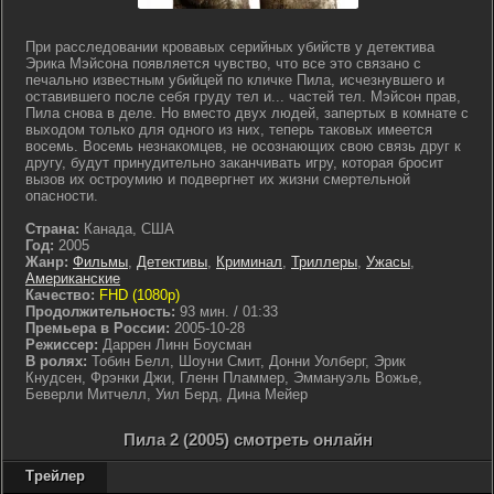
При расследовании кровавых серийных убийств у детектива
Эрика Мэйсона появляется чувство, что все это связано с
печально известным убийцей по кличке Пила, исчезнувшего и
оставившего после себя груду тел и... частей тел. Мэйсон прав,
Пила снова в деле. Но вместо двух людей, запертых в комнате с
выходом только для одного из них, теперь таковых имеется
восемь. Восемь незнакомцев, не осознающих свою связь друг к
другу, будут принудительно заканчивать игру, которая бросит
вызов их остроумию и подвергнет их жизни смертельной
опасности.
Страна:
Канада, США
Год:
2005
Жанр:
Фильмы
,
Детективы
,
Криминал
,
Триллеры
,
Ужасы
,
Американские
Качество:
FHD (1080p)
Продолжительность:
93 мин. / 01:33
Премьера в России:
2005-10-28
Режиссер:
Даррен Линн Боусман
В ролях:
Тобин Белл, Шоуни Смит, Донни Уолберг, Эрик
Кнудсен, Фрэнки Джи, Гленн Пламмер, Эммануэль Вожье,
Беверли Митчелл, Уил Берд, Дина Мейер
Пила 2 (2005) смотреть онлайн
Трейлер