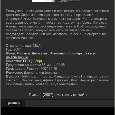
Пила умер, но его дело живёт и процветает, в желудке покойного
детектив Хоффман обнаруживает кассету с правилами
очередной игры. Вступает в игру и его напарник Ригг, у которого
всего девяносто минут, чтобы спасти детектива Эрика Мэтьюза.
А подключившиеся к расследованию агенты ФБР лихорадочно
пытаются собрать воедино все кусочки головоломки и
предугадать следующий шаг мёртвого, но всё ещё смертельно
опасного маньяка.
Страна:
Канада, США
Год:
2007
Жанр:
Фильмы
,
Детективы
,
Криминал
,
Триллеры
,
Ужасы
,
Американские
Качество:
FHD (1080p)
Продолжительность:
88 мин. / 01:28
Премьера в России:
2007-10-25
Режиссер:
Даррен Линн Боусман
В ролях:
Тобин Белл, Костас Мэндилор, Скотт Паттерсон, Бетси
Расселл, Лайрик Бент, Афина Карканис, Луис Феррейра, Саймон
Рейнольдс, Донни Уолберг, Энгус Макфадьен
Пила 4 (2007) смотреть онлайн
Трейлер