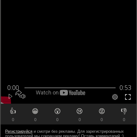
👍
😁
😲
😢
😡
👎
0
0
0
0
0
0
Регистрируйся
и смотри без рекламы. Для зарегистрированных
пользователей мы сокращаем рекламу! Оставь комментарий ;)