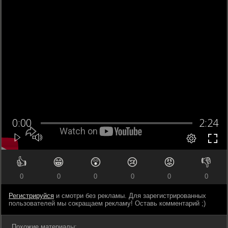
👍
😁
😲
😢
😡
👎
0
0
0
0
0
0
Регистрируйся
и смотри без рекламы. Для зарегистрированных
пользователей мы сокращаем рекламу! Оставь комментарий ;)
Похожие материалы: