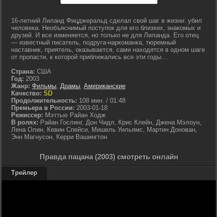
16-летний Лиланд Фицджеральд сделал свой шаг в жизни: убил
человека. Необъяснимый поступок для его близких, знакомых и
друзей. И все изменяется, но только не для Лиланда. Его отец
— известный писатель, подруга-наркоманка, тюремный
наставник, приятель, оказывается, сами находятся в одном шаге
от пропасти, к которой приближались все эти годы…
Страна:
США
Год:
2003
Жанр:
Фильмы
,
Драмы
,
Американские
Качество:
SD
Продолжительность:
108 мин. / 01:48
Премьера в России:
2003-01-18
Режиссер:
Мэттью Райан Ходж
В ролях:
Райан Гослинг, Дон Чидл, Крис Клейн, Джена Мэлоун,
Лена Олин, Кевин Спейси, Мишель Уильямс, Мартин Донован,
Энн Магнусон, Керри Вашингтон
Правда пацана (2003) смотреть онлайн
Трейлер