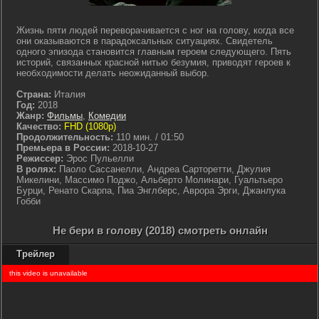
Жизнь пяти людей переворачивается с ног на голову, когда все
они оказываются в парадоксальных ситуациях. Свидетель
одного эпизода становится главным героем следующего. Пять
историй, связанных красной нитью безумия, приводят героев к
необходимости делать неожиданный выбор.
Страна:
Италия
Год:
2018
Жанр:
Фильмы
,
Комедии
Качество:
FHD (1080p)
Продолжительность:
110 мин. / 01:50
Премьера в России:
2018-10-27
Режиссер:
Эрос Пульелли
В ролях:
Паоло Сассанелли, Андреа Сарторетти, Джулия
Микелини, Массимо Поджо, Альберто Молинари, Гуальтьеро
Бурци, Ренато Скарпа, Пиа Энглберс, Аврора Эрги, Джанлука
Гобби
Не бери в голову (2018) смотреть онлайн
Трейлер