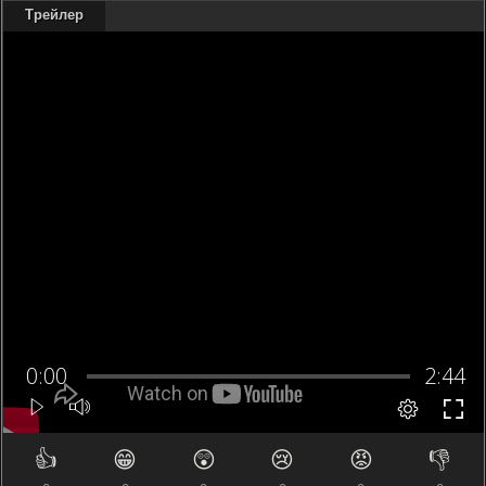
Трейлер
👍
😁
😲
😢
😡
👎