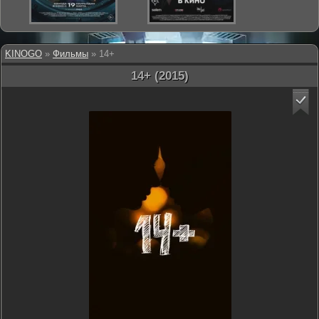
KINOGO
»
Фильмы
» 14+
14+ (2015)