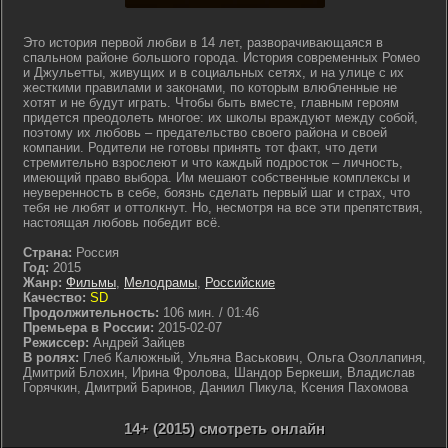
Это история первой любви в 14 лет, разворачивающаяся в
спальном районе большого города. История современных Ромео
и Джульетты, живущих и в социальных сетях, и на улице с их
жесткими правилами и законами, по которым влюбленные не
хотят и не будут играть. Чтобы быть вместе, главным героям
придется преодолеть многое: их школы враждуют между собой,
поэтому их любовь – предательство своего района и своей
компании. Родители не готовы принять тот факт, что дети
стремительно взрослеют и что каждый подросток – личность,
имеющий право выбора. Им мешают собственные комплексы и
неуверенность в себе, боязнь сделать первый шаг и страх, что
тебя не любят и оттолкнут. Но, несмотря на все эти препятствия,
настоящая любовь победит всё.
Страна:
Россия
Год:
2015
Жанр:
Фильмы
,
Мелодрамы
,
Российские
Качество:
SD
Продолжительность:
106 мин. / 01:46
Премьера в России:
2015-02-07
Режиссер:
Андрей Зайцев
В ролях:
Глеб Калюжный, Ульяна Васькович, Ольга Озоллапиня,
Дмитрий Блохин, Ирина Фролова, Шандор Беркеши, Владислав
Горячкин, Дмитрий Баринов, Даниил Пикула, Ксения Пахомова
14+ (2015) смотреть онлайн