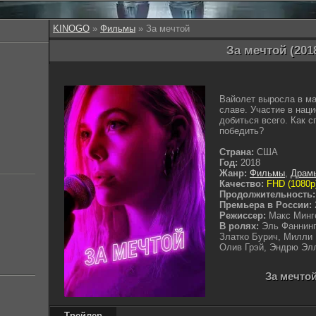
KINOGO
»
Фильмы
» За мечтой
За мечтой (201
Вайолет выросла в ма
славе. Участие в нац
добиться всего. Как 
победить?
Страна:
США
Год:
2018
Жанр:
Фильмы
,
Драм
Качество:
FHD (1080p
Продолжительность:
Премьера в России:
Режиссер:
Макс Минг
В ролях:
Эль Фаннинг
Златко Бурич, Милли 
Олив Грэй, Эндрю Эл
За мечтой
Трейлер