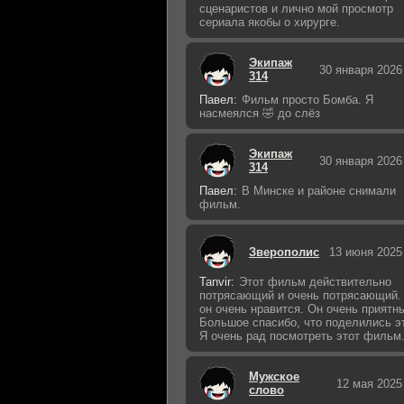
сценаристов и лично мой просмотр
сериала якобы о хирурге.
Экипаж
30 января 2026
314
Павел:
Фильм просто Бомба. Я
насмеялся 🤣 до слёз
Экипаж
30 января 2026
314
Павел:
В Минске и районе снимали
фильм.
Зверополис
13 июня 2025
Tanvir:
Этот фильм действительно
потрясающий и очень потрясающий.
он очень нравится. Он очень приятн
Большое спасибо, что поделились э
Я очень рад посмотреть этот фильм
Мужское
12 мая 2025
слово