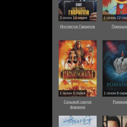
3 сезон 13 серия
1 сезон 12 се
Инспектор Гаврилов
Помощни
1 сезон 3 серия
1 сезон 8 сер
Седьмой свиток
Романо
фараона