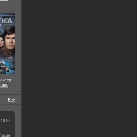
рия
рейсер
 1980
Все
 16:22
тазия