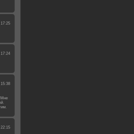
 17:25
 17:24
 15:38
 Мне
ый.
тим.
.
 22:15