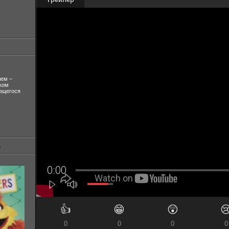
лем –
ком
ующегося
👍
😁
😲

0
0
0
0