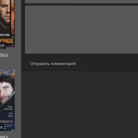
рия
бега
Отправить комментарий
ия
ваго