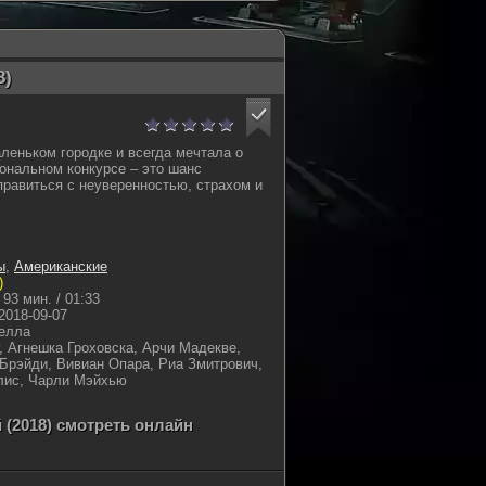
8)
леньком городке и всегда мечтала о
иональном конкурсе – это шанс
справиться с неуверенностью, страхом и
ы
,
Американские
)
93 мин. / 01:33
2018-09-07
елла
, Агнешка Гроховска, Арчи Мадекве,
Брэйди, Вивиан Опара, Риа Змитрович,
лис, Чарли Мэйхью
 (2018) смотреть онлайн