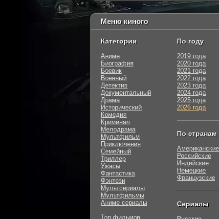
Меню киного
Категории
По году
Аниме
2019 года
Биография
2020 года
Боевик
2021 года
Военный
2022 года
Детектив
2023 года
Документальный
2024 года
Драма
2025 года
Исторический
2026 года
Комедия
Криминал
Мелодрама
По странам
Мультфильм
Приключения
Американские
Семейный
Российские
Триллер
Индийские
Ужасы
Немецкие
Фантастика
Французские
Фэнтези
Мультсериалы
Мультфильмы
Аниме сериалы
Сериалы
Топ фильмов
Русские