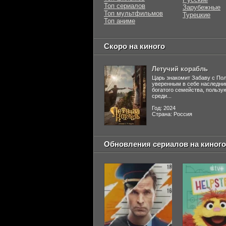
Топ сериалов
Зарубежные
Топ мультфильмов
Турецкие
Топ аниме
Скоро на киного
Летучий корабль
Царь знакомит Забаву с По
уверенным в себе наследни
богатого семейства, польз
среди...
Год: 2024
Страна: Россия
Обновления сериалов на киного