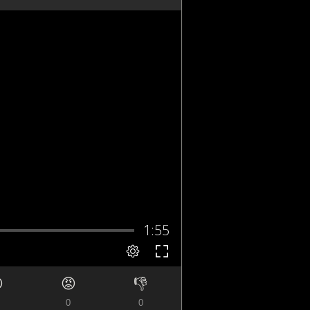

😡
👎
0
0