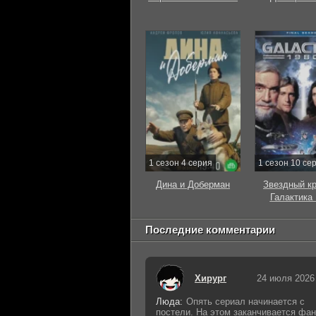
1 сезон 4 серия
1 сезон 10 се
Дина и Доберман
Звездный к
Галактика
Последние комментарии
Хирург
24 июля 2026
Люда:
Опять сериал начинается с
постели. На этом заканчивается фан