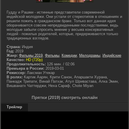
Гудду и Рашми - истинные представители современной
индийской молодежи. Они устали от стереотипов в отношениях и
решили пожить в гражданском браке. Только вот данная идея
оборачивается совсем непредвиденными последствиями, ведь
молодые забыли спросить мнение у весьма консервативных
людей - пожилых родителей, которые, придерживаются только
традиционных взглядов.
Страна:
Индия
Год:
2019
Жанр:
Фильмы 2019
,
Фильмы
,
Комедии
,
Мелодрамы
,
Индийские
Качество:
HD (720p)
Продолжительность:
126 мин. / 02:06
Премьера в России:
2019-03-01
Режиссер:
Лаксман Утекар
В ролях:
Картик Аарян, Крити Санон, Апаршакти Хурана,
Панкадж Трипати, Винай Патхак, Атул Шривастава, Алка Эмин,
Вишванатх Чаттерджи, Неха Сараф, Chote Miyan
Прятки (2019) смотреть онлайн
Трейлер