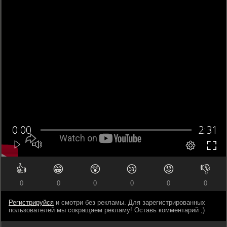
👍
😁
😲
😢
😡
👎
0
0
0
0
0
0
Регистрируйся
и смотри без рекламы. Для зарегистрированных
пользователей мы сокращаем рекламу! Оставь комментарий ;)