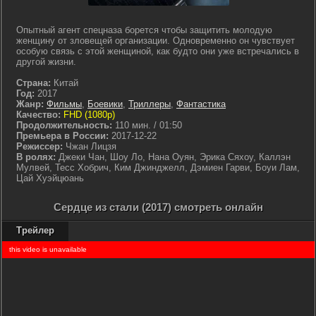
Опытный агент спецназа борется чтобы защитить молодую
женщину от зловещей организации. Одновременно он чувствует
особую связь с этой женщиной, как будто они уже встречались в
другой жизни.
Страна:
Китай
Год:
2017
Жанр:
Фильмы
,
Боевики
,
Триллеры
,
Фантастика
Качество:
FHD (1080p)
Продолжительность:
110 мин. / 01:50
Премьера в России:
2017-12-22
Режиссер:
Чжан Лицзя
В ролях:
Джеки Чан, Шоу Ло, Нана Оуян, Эрика Сяхоу, Каллэн
Мулвей, Тесс Хобрич, Ким Джинджелл, Дэмиен Гарви, Боуи Лам,
Цай Хуэйцюань
Сердце из стали (2017) смотреть онлайн
Трейлер