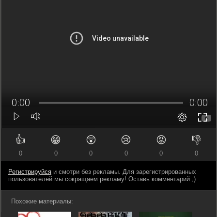
👍
😁
😲
😢
😡
👎
0
0
0
0
0
0
Регистрируйся
и смотри без рекламы. Для зарегистрированных
пользователей мы сокращаем рекламу! Оставь комментарий ;)
Похожие материалы: