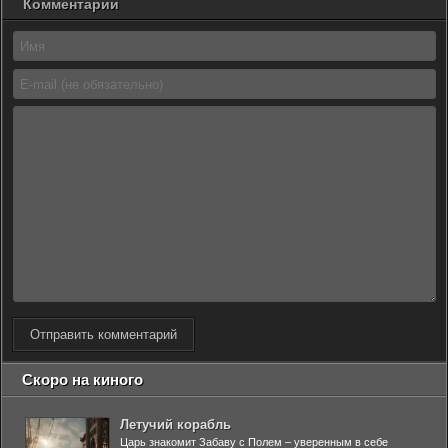
Комментарии
Отправить комментарий
Скоро на киного
Летучий корабль
Царь знакомит Забаву с Полем – уверенным в себе