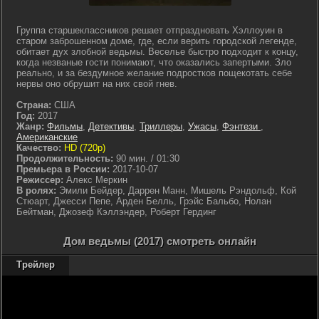
Группа старшеклассников решает отпраздновать Хэллоуин в
старом заброшенном доме, где, если верить городской легенде,
обитает дух злобной ведьмы. Веселье быстро подходит к концу,
когда незваные гости понимают, что оказались запертыми. Зло
реально, и за бездумное желание подростков пощекотать себе
нервы оно обрушит на них свой гнев.
Страна:
США
Год:
2017
Жанр:
Фильмы
,
Детективы
,
Триллеры
,
Ужасы
,
Фэнтези
,
Американские
Качество:
HD (720p)
Продолжительность:
90 мин. / 01:30
Премьера в России:
2017-10-07
Режиссер:
Алекс Меркин
В ролях:
Эмили Бейдер, Даррен Манн, Мишель Рэндольф, Кой
Стюарт, Джесси Пепе, Арден Белль, Грэйс Бальбо, Нолан
Бейтман, Джозеф Кэллэндер, Роберт Гердинг
Дом ведьмы (2017) смотреть онлайн
Трейлер