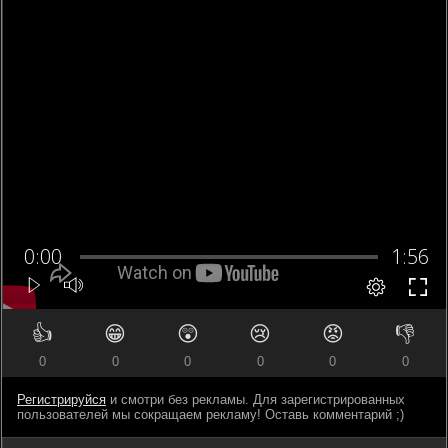
👍
😁
😲
😢
😡
👎
0
0
0
0
0
0
Регистрируйся
и смотри без рекламы. Для зарегистрированных
пользователей мы сокращаем рекламу! Оставь комментарий ;)