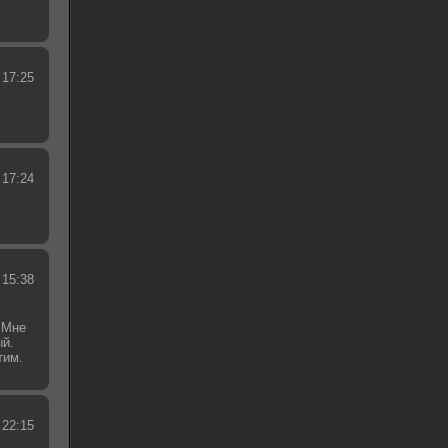
 17:25
 17:24
 15:38
 Мне
ый.
тим.
.
 22:15