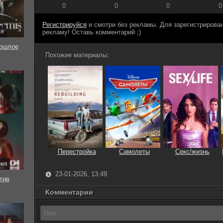
0
0
0
0
Регистрируйся
и смотри без рекламы. Для зарегистриров
ия
рекламу! Оставь комментарий ;)
ошлое
Похожие материалы:
Перестройка
Самолеты
Секс/жизнь
рия
23-01-2026, 13:49
тив
Комментарии