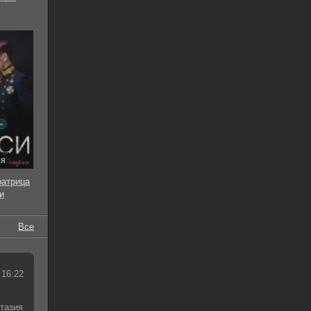
ия
ратрица
и
Все
 16:22
тазия