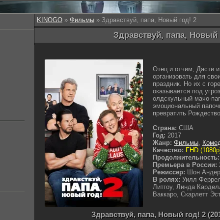
KINOGO
»
Фильмы
» Здравствуй, папа, Новый год! 2
Здравствуй, папа, Новый г
Отец и отчим, Дасти 
организовать для сво
праздник. Но их с го
оказывается под угроз
олдскульный мачо-па
эмоциональный папочк
превратить Рождество
Страна:
США
Год:
2017
Жанр:
Фильмы
,
Коме
Качество:
FHD (1080p
Продолжительность:
Премьера в России:
Режиссер:
Шон Анде
В ролях:
Уилл Феррел
Литгоу, Линда Кардел
Ваккаро, Скарлетт Эс
Здравствуй, папа, Новый год! 2 (2