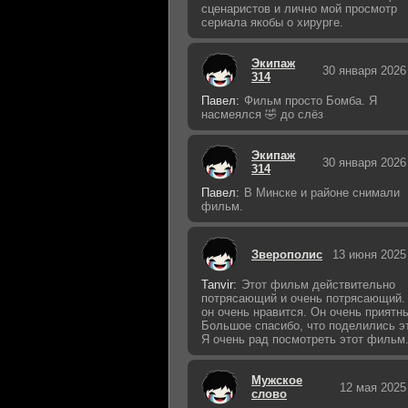
сценаристов и лично мой просмотр
сериала якобы о хирурге.
Экипаж
30 января 2026
314
Павел:
Фильм просто Бомба. Я
насмеялся 🤣 до слёз
Экипаж
30 января 2026
314
Павел:
В Минске и районе снимали
фильм.
Зверополис
13 июня 2025
Tanvir:
Этот фильм действительно
потрясающий и очень потрясающий.
он очень нравится. Он очень приятн
Большое спасибо, что поделились э
Я очень рад посмотреть этот фильм
Мужское
12 мая 2025
слово