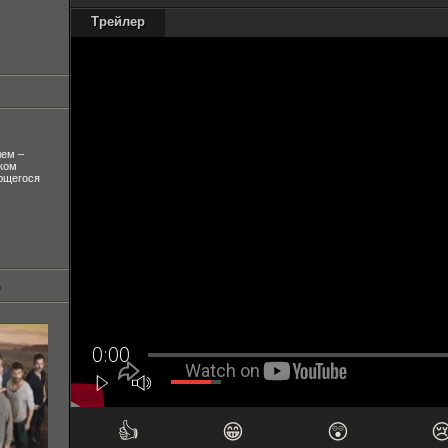
Трейлер
лем –
ком
ующегося
👍
😁
😲
