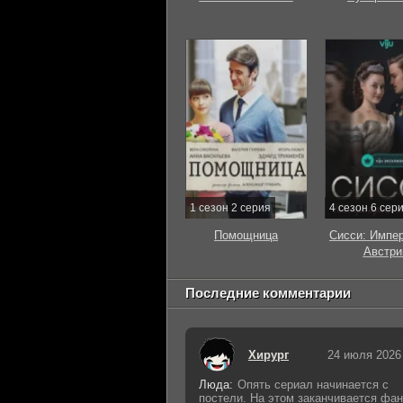
1 сезон 2 серия
4 сезон 6 сер
Помощница
Сисси: Импе
Австри
Последние комментарии
Хирург
24 июля 2026
Люда:
Опять сериал начинается с
постели. На этом заканчивается фан