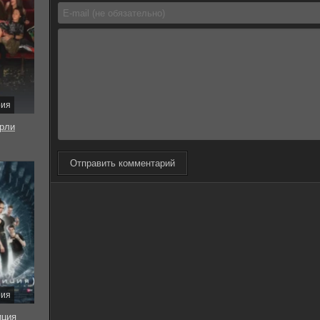
рия
рли
Отправить комментарий
рия
иция