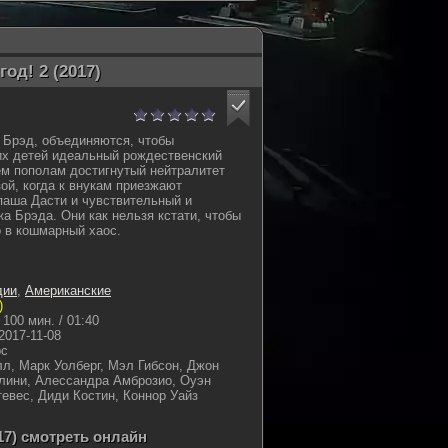
од! 2 (2017)
и Брэд, объединяются, чтобы
их детей идеальный рождественский
рем пополам достигнутый нейтралитет
ой, когда к внукам приезжают
паша Дасти и чувствительный и
а Брэда. Они как нельзя кстати, чтобы
 в кошмарный хаос.
дии
,
Американские
)
100 мин. / 01:40
2017-11-08
рс
л, Марк Уолберг, Мэл Гибсон, Джон
лини, Алессандра Амброзио, Оуэн
тевес, Диди Костин, Коннор Уайз
017) смотреть онлайн