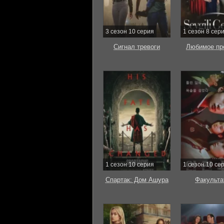
3 сезон 10 серия
1 сезон 8 сер
Сигнал тревоги
Любимое пр
1 сезон 10 серия
1 сезон 10 се
Спартак: Дом Ашура
Факульта