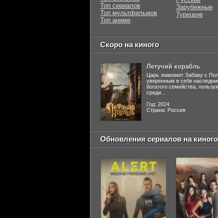
Топ сериалов
Зарубежные
Топ мультфильмов
Турецкие
Топ аниме
Скоро на киного
Летучий корабль
Царь знакомит Забаву с По
уверенным в себе наследни
богатого семейства, польз
среди...
Год: 2024
Страна: Россия
Обновления сериалов на киного