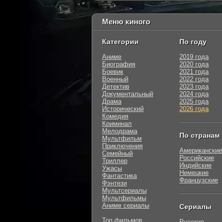
Меню киного
Категории
По году
Аниме
2019 года
Биография
2020 года
Боевик
2021 года
Военный
2022 года
Детектив
2023 года
Документальный
2024 года
Драма
2025 года
Исторический
2026 года
Комедия
Криминал
Мелодрама
По странам
Мультфильм
Приключения
Американские
Семейный
Российские
Триллер
Индийские
Ужасы
Немецкие
Фантастика
Французские
Фэнтези
Мультсериалы
Мультфильмы
Аниме сериалы
Сериалы
Топ фильмов
Русские