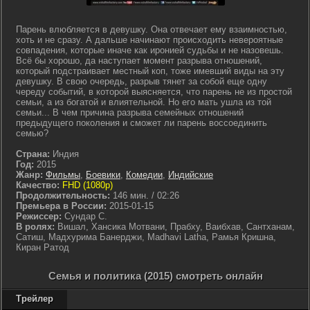
Парень влюбляется в девушку. Она отвечает ему взаимностью,
хоть и не сразу. А дальше начинают происходить невероятные
совпадения, которые иначе как иронией судьбы и не назовешь.
Всё бы хорошо, да наступает момент разрыва отношений,
который подстраивает местный коп, тоже имевший виды на эту
девушку. В свою очередь, разрыв тянет за собой еще одну
череду событий, в которой выясняется, что парень не из простой
семьи, а из богатой и влиятельной. Но его мать ушла из той
семьи... В чем причина разрыва семейных отношений
предыдущего поколения и сможет ли парень воссоединить
семью?
Страна:
Индия
Год:
2015
Жанр:
Фильмы
,
Боевики
,
Комедии
,
Индийские
Качество:
FHD (1080p)
Продолжительность:
146 мин. / 02:26
Премьера в России:
2015-01-15
Режиссер:
Сундар С.
В ролях:
Вишал, Хансика Мотвани, Прабху, Ваибхав, Сантханам,
Сатиш, Мадхурима Банерджи, Madhavi Latha, Рамья Кришна,
Киран Ратод
Семья и политика (2015) смотреть онлайн
Трейлер