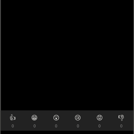
👍
😁
😲
😢
😡
👎
0
0
0
0
0
0