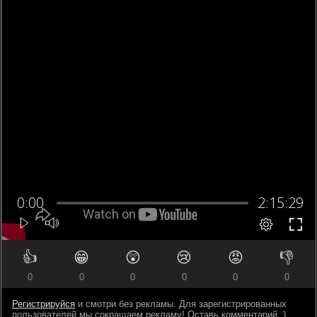
👍
😁
😲
😢
😡
👎
0
0
0
0
0
0
Регистрируйся
и смотри без рекламы. Для зарегистрированных
пользователей мы сокращаем рекламу! Оставь комментарий ;)