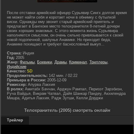
После отставки армейский офицер Сурьявир Сингх долгое время
не может найти себя и коротает ночи в обнимку с бутылкой
виски. Однажды ему звонит старый армейский приятель и
предлагает в Бангкоке место телохранителя 8-летней дочери
своих хороших знакомых. С этого момента жизнь Сурьявира
наполняется смыслом, он очень сильно привязывается к своей
новой подопечной, шалунье Анамике. Но приходит беда,
Анамике похищают и требуют баснословный выкуп...
Страна:
Индия
Год:
2005
Жанр:
Фильмы
,
Боевики
,
Драмы
,
Криминал
,
Триллеры
,
Индийские
Качество:
SD
Продолжительность:
142 мин. / 02:22
Премьера в России:
2005-12-09
Режиссер:
Апурва Лакхия
В ролях:
Амитабх Баччан, Арджун Рампал, Перизэт Зарэбиэн,
Руча Вайдья, Викрам Чатвал, Дайя Шанкар Пандеу, Акхилендра
Мишра, Адитья Лакхия, Радж Зутши, Келли Дорджи
Телохранитель (2005) смотреть онлайн
Трейлер