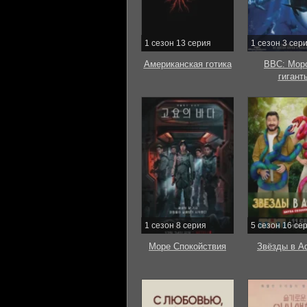
1 сезон 13 серия
1 сезон 3 сер
Американская готика
BBC: Мор
гигант
1 сезон 8 серия
5 сезон 16 се
Море Спокойствия
Звёзды в А