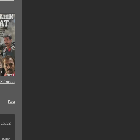
ия
32 часа
Все
 16:22
тазия