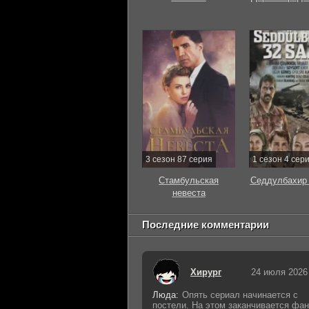
3 сезон 87 серия
1 сезон 4 сер
Стамбульская
Седдулбахир 
невеста
Последние комментарии
Хирург
24 июля 2026
Люда:
Опять сериал начинается с
постели. На этом заканчивается фан