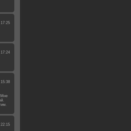
 17:25
 17:24
 15:38
 Мне
ый.
тим.
.
 22:15