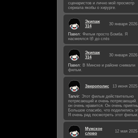
сценаристов и лично мой просмотр
сериала якобы о хирурге.
Экипаж
30 января 2026
314
Павел:
Фильм просто Бомба. Я
насмеялся 🤣 до слёз
Экипаж
30 января 2026
314
Павел:
В Минске и районе снимали
фильм.
Зверополис
13 июня 2025
Tanvir:
Этот фильм действительно
потрясающий и очень потрясающий.
он очень нравится. Он очень приятн
Большое спасибо, что поделились э
Я очень рад посмотреть этот фильм
Мужское
12 мая 2025
слово