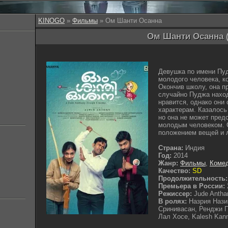
KINOGO
»
Фильмы
» Ом Шанти Осанна
Ом Шанти Осанна (
Девушка по имени Пуд
молодого человека, к
Окончив школу, она п
случайно Пуджа наход
нравится, однако они 
характерам. Казалось 
но она не может предс
молодым человеком. 
положением вещей и л
Страна:
Индия
Год:
2014
Жанр:
Фильмы
,
Коме
Качество:
SD
Продолжительность:
Премьера в России:
Режиссер:
Jude Antha
В ролях:
Назрия Нази
Сринивасан, Ренджи Па
Лал Хосе, Kalesh Kan