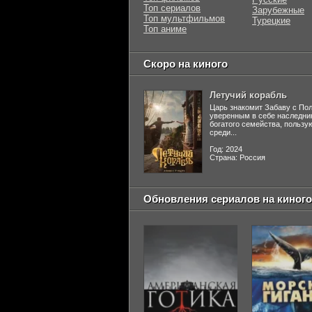
Топ сериалов
Зарубежные
Топ мультфильмов
Турецкие
Топ аниме
Скоро на киного
Летучий корабль
Царь знакомит Забаву с По
уверенным в себе наследни
богатого семейства, польз
среди...
Год: 2024
Страна: Россия
Обновления сериалов на киного