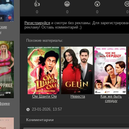
👍
😁
😲

0
0
0
0
ия
Регистрируйся
и смотри без рекламы. Для зарегистриров
ские
рекламу! Оставь комментарий ;)
ы
Похожие материалы:
рия
Ом Шанти Ом
Невеста
Как же быть
сердцу
фрике
23-01-2026, 13:57
Комментарии