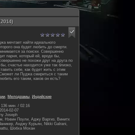
2014)
жа мечтает найти идеального
оторого она будет любить до смерти.
ринимается за поиски. Совершенно
ит парня, который ей, вроде бы,
совершенно не похожи друг на друга по
бы, счастье находится уже так близко,
тавить себе, как будет жить с этим
Сможет ли Пуджа смириться с таким
юбить его таким, каков он есть?
дии
,
Мелодрамы
,
Индийские
136 мин. / 02:16
2014-02-07
ny Joseph
м, Нэвин Поули, Аджу Варгиз, Винитх
никер, Анджу Курьян, Nikki Galrani,
nattu, Шобха Мохан