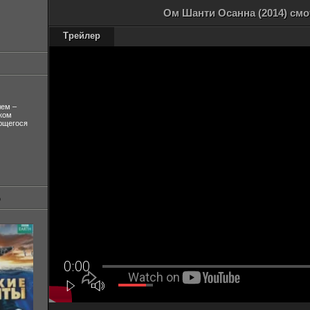
Ом Шанти Осанна (2014) смо
Трейлер
лем –
ком
ующегося