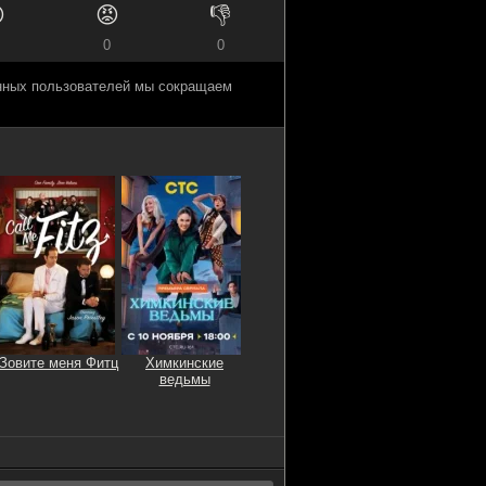

😡
👎
0
0
анных пользователей мы сокращаем
Зовите меня Фитц
Химкинские
ведьмы