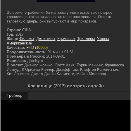
Во время ограбления банка преступники вскрывают старое
хранилище, которым давно никто не пользовался. Открыв
запретную дверь, они выпускают в мир призраков.
Страна:
США
Год:
2017
Жанр:
Фильмы
,
Детективы
,
Криминал
,
Триллеры
,
Ужасы
,
Американские
Качество:
FHD (1080p)
Продолжительность:
91 мин. / 01:31
Премьера в России:
2017-09-01
Режиссер:
Дэн Буш
В ролях:
Джеймс Франко, Скотт Хэйз, Тэрин Мэннинг, Франческа
Иствуд, К’Орианка Килчер, Джефф Гам, Клифтон Коллинз мл.,
Кит Лонекер, Джилл Джейн Клементс, Майкл Милфорд
Хранилище (2017) смотреть онлайн
Трейлер