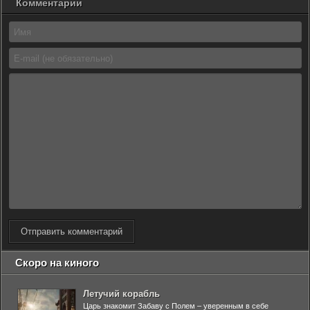
Комментарии
Отправить комментарий
Скоро на киного
Летучий корабль
Царь знакомит Забаву с Полем – уверенным в себе