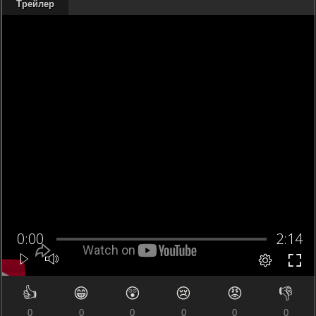
Трейлер
👍
😁
😲
😢
😡
👎
0
0
0
0
0
0