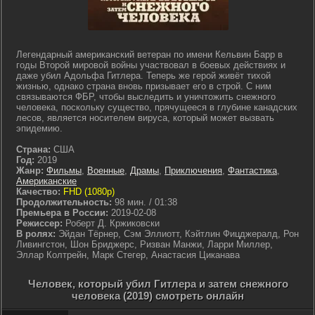
Легендарный американский ветеран по имени Кельвин Барр в
годы Второй мировой войны участвовал в боевых действиях и
даже убил Адольфа Гитлера. Теперь же герой живёт тихой
жизнью, однако страна вновь призывает его в строй. С ним
связываются ФБР, чтобы выследить и уничтожить снежного
человека, поскольку существо, прячущееся в глубине канадских
лесов, является носителем вируса, который может вызвать
эпидемию.
Страна:
США
Год:
2019
Жанр:
Фильмы
,
Военные
,
Драмы
,
Приключения
,
Фантастика
,
Американские
Качество:
FHD (1080p)
Продолжительность:
98 мин. / 01:38
Премьера в России:
2019-02-08
Режиссер:
Роберт Д. Кржиковски
В ролях:
Эйдан Тёрнер, Сэм Эллиотт, Кэйтлин Фицджералд, Рон
Ливингстон, Шон Бриджерс, Ризван Манжи, Ларри Миллер,
Эллар Колтрейн, Марк Стегер, Анастасия Циканава
Человек, который убил Гитлера и затем снежного
человека (2019) смотреть онлайн