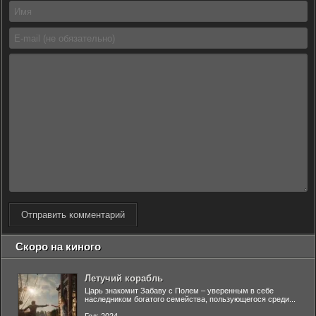
Отправить комментарий
Скоро на киного
Летучий корабль
Царь знакомит Забаву с Полем – уверенным в себе
наследником богатого семейства, пользующегося среди...