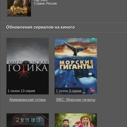
Год: 2024
Страна: Россия
Обновления сериалов на киного
1 сезон 13 серия
1 сезон 3 серия
Американская готика
BBC: Морские гиганты