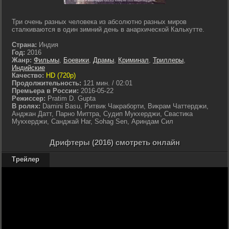
Три очень разных человека из абсолютно разных миров
сталкиваются в один зимний день в анархической Калькутте.
Страна:
Индия
Год:
2016
Жанр:
Фильмы
,
Боевики
,
Драмы
,
Криминал
,
Триллеры
,
Индийские
Качество:
HD (720p)
Продолжительность:
121 мин. / 02:01
Премьера в России:
2016-05-22
Режиссер:
Pratim D. Gupta
В ролях:
Damini Basu, Ритвик Чакраборти, Викрам Чаттерджи,
Анджан Датт, Парно Миттра, Судип Мукхерджи, Свастика
Мукхерджи, Санджай Наг, Sohag Sen, Ариндам Сил
Дрифтеры (2016) смотреть онлайн
Трейлер