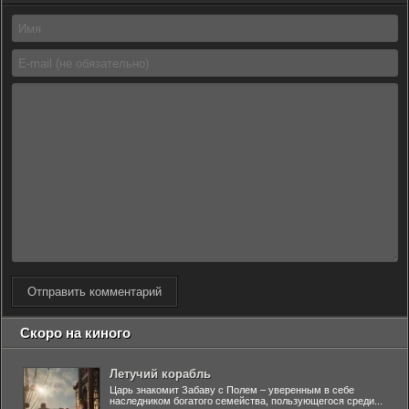
Отправить комментарий
Скоро на киного
Летучий корабль
Царь знакомит Забаву с Полем – уверенным в себе
наследником богатого семейства, пользующегося среди...