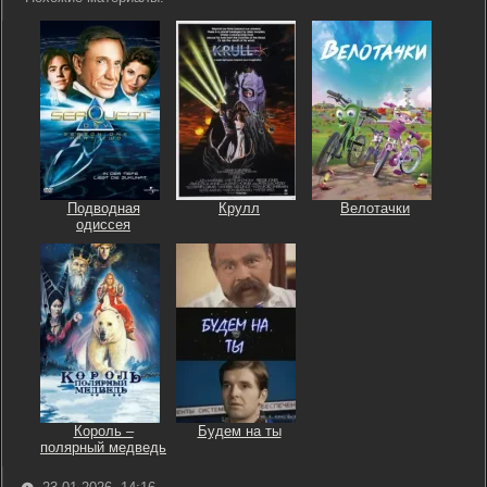
Подводная
Крулл
Велотачки
одиссея
Король –
Будем на ты
полярный медведь