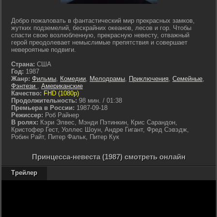
Добро пожаловать в фантастический мир прекрасных замков,
жутких подземелий, бескрайних океанов, лесов и гор. Чтобы
спасти свою возлюбленную, прекрасную невесту, отважный
герой преодолевает немыслимые препятствия и совершает
невероятные подвиги.
Страна:
США
Год:
1987
Жанр:
Фильмы
,
Комедии
,
Мелодрамы
,
Приключения
,
Семейные
,
Фэнтези
,
Американские
Качество:
FHD (1080p)
Продолжительность:
98 мин. / 01:38
Премьера в России:
1987-09-18
Режиссер:
Роб Райнер
В ролях:
Кэри Элвес, Мэнди Пэтинкин, Крис Сарандон,
Кристофер Гест, Уоллес Шоун, Андре Гигант, Фред Сэвэдж,
Робин Райт, Питер Фальк, Питер Кук
Принцесса-невеста (1987) смотреть онлайн
Трейлер