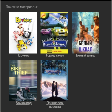
Похожие материалы:
Врумиз
Город тачек
Белый шквал
Байкокрад
Принцесса-
невеста