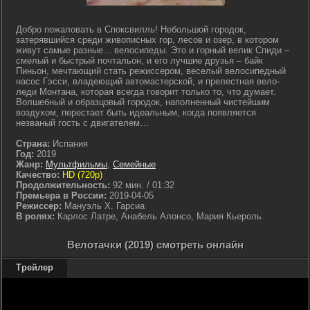
Добро пожаловать в Споксвилль! Небольшой городок,
затерявшийся среди живописных гор, лесов и озер, в котором
живут самые разные... велосипеды. Это и горный велик Спиди –
смелый и быстрый почтальон, и его лучшие друзья – байк
Пиньон, мечтающий стать режиссером, веселый велосипедный
насос Гэсси, владеющий автомастерской, и прелестная вело-
леди Монтана, которая всегда говорит только то, что думает.
Волшебный и образцовый городок, наполненный чистейшим
воздухом, перестает быть идеальным, когда появляется
незваный гость с двигателем…
Страна:
Испания
Год:
2019
Жанр:
Мультфильмы
,
Семейные
Качество:
HD (720p)
Продолжительность:
92 мин. / 01:32
Премьера в России:
2019-04-05
Режиссер:
Мануэль Х. Гарсиа
В ролях:
Карлос Латре, Анабель Алонсо, Мария Кьероль
Велотачки (2019) смотреть онлайн
Трейлер