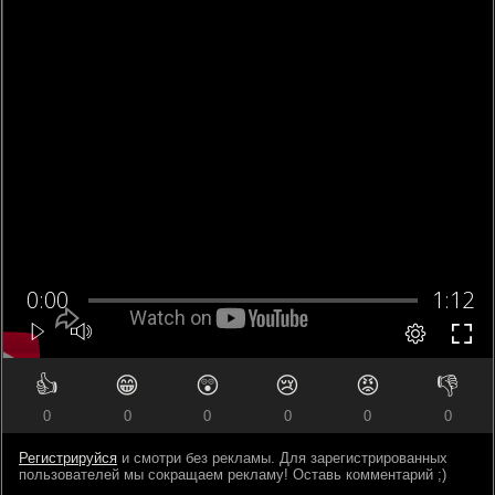
👍
😁
😲
😢
😡
👎
0
0
0
0
0
0
Регистрируйся
и смотри без рекламы. Для зарегистрированных
пользователей мы сокращаем рекламу! Оставь комментарий ;)