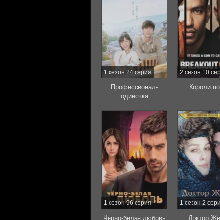
1 сезон 24 серия
2 сезон 10 се
Профессионал-
Короли по
одиночка
1 сезон 96 серия
1 сезон 2 сер
Чёрно-белая любовь
Доктор Жи