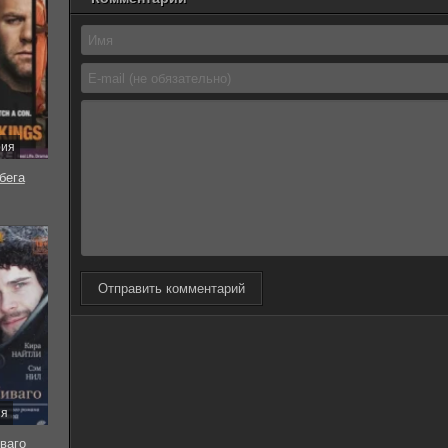
рия
бега
Отправить комментарий
ия
ваго