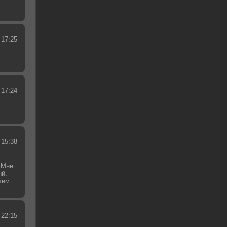
 17:25
 17:24
 15:38
 Мне
ый.
тим.
.
 22:15