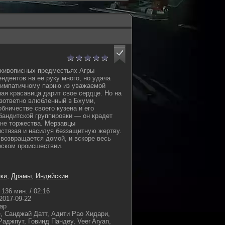
 живописных предместьях Агры
ндентов на ее руку много, но удача
импатичному парню из уважаемой
ая красавица дарит свое сердце. Но на
зответно влюбленный в Бхуми,
бничестве своего кузена и его
андитской группировки — он крадет
не торжества. Мерзавцы
истязая и насилуя беззащитную жертву.
возвращается домой, и вскоре весь
ческом происшествии.
ки
,
Драмы
,
Индийские
136 мин. / 02:16
2017-09-22
ар
, Санджай Датт, Адити Рао Хидари,
джпут, Говинд Пандеу, Veer Aryan,