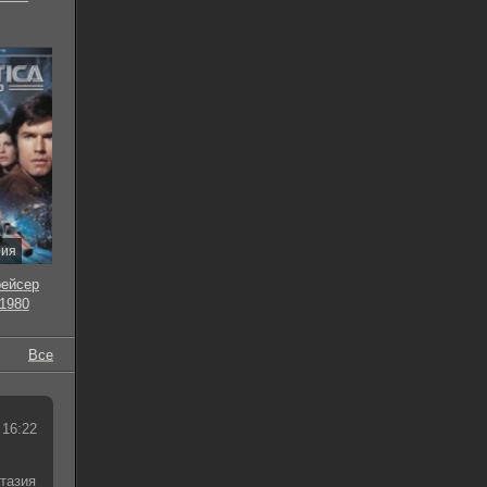
рия
рейсер
 1980
Все
 16:22
тазия