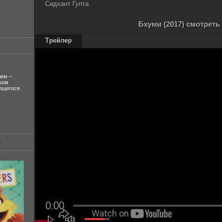
Сидхант Гупта
Бхуми (2017) смотреть
Трейлер
лем –
ком
ующегося