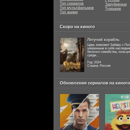
Топ сериалов
Зарубежные
Топ мультфильмов
Турецкие
Топ аниме
Скоро на киного
Летучий корабль
Царь знакомит Забаву с По
уверенным в себе наследни
богатого семейства, польз
среди...
Год: 2024
Страна: Россия
Обновления сериалов на киного