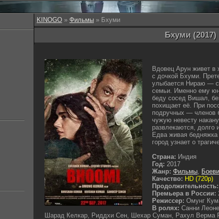
KINOGO
»
Фильмы
» Бхуми
Бхуми (2017)
Вдовец Арун живет в
с дочкой Бхуми. Прете
улыбается Нираю — с
семьи. Именно ему юн
беду сосед Вишал, бе
похищает её. При посо
подручных — членов б
чужую невесту накану
развлекаются, долго 
Едва живая бедняжка 
город узнает о траги
Страна:
Индия
Год:
2017
Жанр:
Фильмы
,
Боеви
Качество:
HD (720p)
Продолжительность:
Премьера в России:
Режиссер:
Омунг Кум
В ролях:
Санни Леоне
Шарад Келкар, Риддхи Сен, Шехар Суман, Рахул Верма Ра