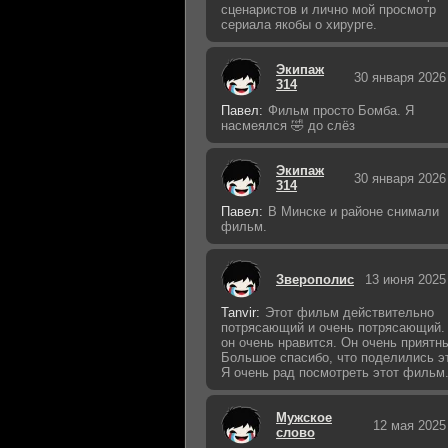
сценаристов и лично мой просмотр
сериала якобы о хирурге.
Экипаж
30 января 2026
314
Павел:
Фильм просто Бомба. Я
насмеялся 🤣 до слёз
Экипаж
30 января 2026
314
Павел:
В Минске и районе снимали
фильм.
Зверополис
13 июня 2025
Tanvir:
Этот фильм действительно
потрясающий и очень потрясающий.
он очень нравится. Он очень приятн
Большое спасибо, что поделились э
Я очень рад посмотреть этот фильм
Мужское
12 мая 2025
слово