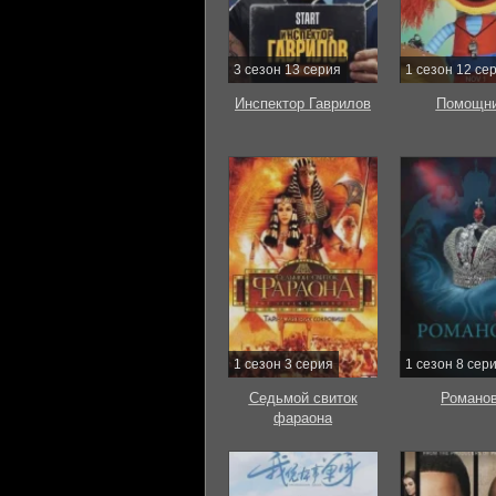
3 сезон 13 серия
1 сезон 12 се
Инспектор Гаврилов
Помощни
1 сезон 3 серия
1 сезон 8 сер
Седьмой свиток
Романо
фараона