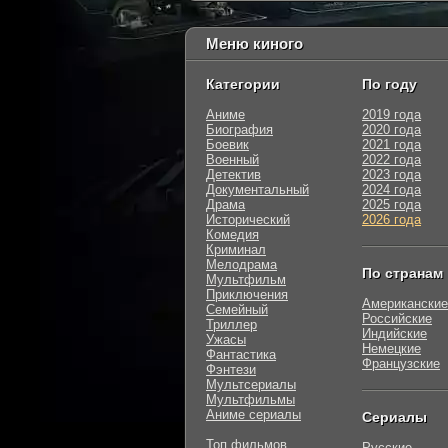
Меню киного
Категории
По году
Аниме
2019 года
Биография
2020 года
Боевик
2021 года
Военный
2022 года
Детектив
2023 года
Документальный
2024 года
Драма
2025 года
Исторический
2026 года
Комедия
Криминал
Мелодрама
По странам
Мультфильм
Приключения
Американские
Семейный
Российские
Триллер
Индийские
Ужасы
Немецкие
Фантастика
Французские
Фэнтези
Мультсериалы
Мультфильмы
Аниме сериалы
Сериалы
Топ фильмов
Русские