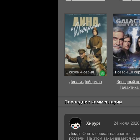
1 сезон 4 серия
1 сезон 10 се
Дина и Доберман
Звездный к
Галактика
Последние комментарии
Хирург
24 июля 2026
Люда:
Опять сериал начинается с
постели. На этом заканчивается фан