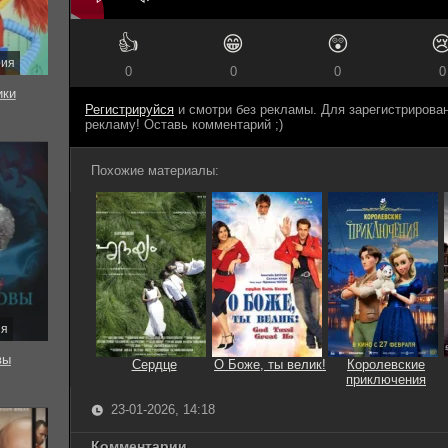
👍
😁
😲

рия
0
0
0
0
ки
Регистрируйся
и смотри без рекламы. Для зарегистриров
рекламу! Оставь комментарий ;)
Похожие материалы:
ия
вы
Сердце
О Боже, ты велик!
Королевские
приключения
23-01-2026, 14:18
Комментарии