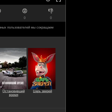

😡
👎
0
0
анных пользователей мы сокращаем
Остановивший
Царь зверей
время