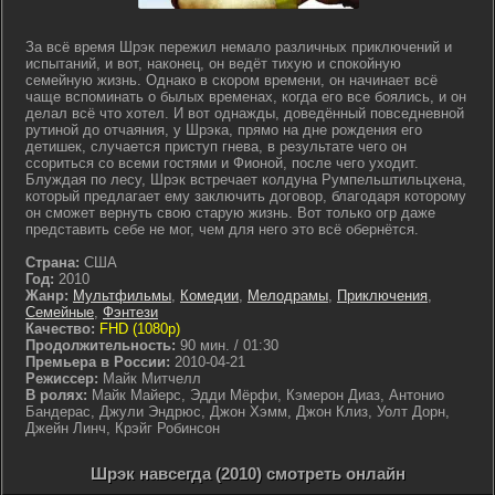
За всё время Шрэк пережил немало различных приключений и
испытаний, и вот, наконец, он ведёт тихую и спокойную
семейную жизнь. Однако в скором времени, он начинает всё
чаще вспоминать о былых временах, когда его все боялись, и он
делал всё что хотел. И вот однажды, доведённый повседневной
рутиной до отчаяния, у Шрэка, прямо на дне рождения его
детишек, случается приступ гнева, в результате чего он
ссориться со всеми гостями и Фионой, после чего уходит.
Блуждая по лесу, Шрэк встречает колдуна Румпельштильцхена,
который предлагает ему заключить договор, благодаря которому
он сможет вернуть свою старую жизнь. Вот только огр даже
представить себе не мог, чем для него это всё обернётся.
Страна:
США
Год:
2010
Жанр:
Мультфильмы
,
Комедии
,
Мелодрамы
,
Приключения
,
Семейные
,
Фэнтези
Качество:
FHD (1080p)
Продолжительность:
90 мин. / 01:30
Премьера в России:
2010-04-21
Режиссер:
Майк Митчелл
В ролях:
Майк Майерс, Эдди Мёрфи, Кэмерон Диаз, Антонио
Бандерас, Джули Эндрюс, Джон Хэмм, Джон Клиз, Уолт Дорн,
Джейн Линч, Крэйг Робинсон
Шрэк навсегда (2010) смотреть онлайн