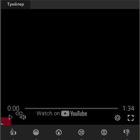
Трейлер
👍
😁
😲
😢
😡
👎