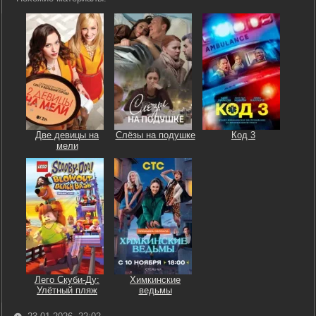
Две девицы на
Слёзы на подушке
Код 3
мели
Лего Скуби-Ду:
Химкинские
Улётный пляж
ведьмы