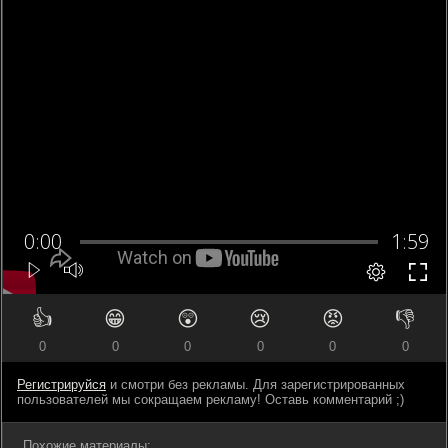
👍
😁
😲
😢
😡
👎
0
0
0
0
0
0
Регистрируйся
и смотри без рекламы. Для зарегистрированных
пользователей мы сокращаем рекламу! Оставь комментарий ;)
Похожие материалы: