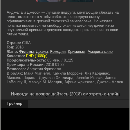
Анджела и Джесси — лучшие подруги, мечтающие сбежать на
пляж, вместо того чтобы работать очередную смену
официантками в грязной техасской забегаловке. Но каждая
попытка вырваться на свободу оканчивается неудачей из-за
неутомимой привычки девушек находить приключения на свои
пятые точки.
Страна:
США
Год:
2018
Жанр:
Фильмы
,
Драмы
,
Комедии
,
Криминал
,
Американские
Качество:
FHD (1080p)
Продолжительность:
85 мин. / 01:25
Премьера в России:
2018-01-22
Режиссер:
Августин Фриззелл
В ролях:
Майя Митчелл, Камила Морроне, Лиз Карденас,
Мишель Шерилл, Джулиан Хиллиард, Jennifer Pilarcik, James
LaBounty II, Маркус М. Молдин, Афина Фриззелл, Джоэль Аллен
Никогда не возвращайтесь (2018) смотреть онлайн
Трейлер