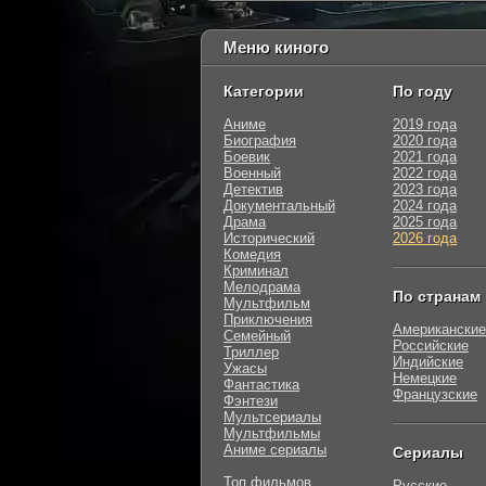
Меню киного
Категории
По году
Аниме
2019 года
Биография
2020 года
Боевик
2021 года
Военный
2022 года
Детектив
2023 года
Документальный
2024 года
Драма
2025 года
Исторический
2026 года
Комедия
Криминал
Мелодрама
По странам
Мультфильм
Приключения
Американские
Семейный
Российские
Триллер
Индийские
Ужасы
Немецкие
Фантастика
Французские
Фэнтези
Мультсериалы
Мультфильмы
Аниме сериалы
Сериалы
Топ фильмов
Русские