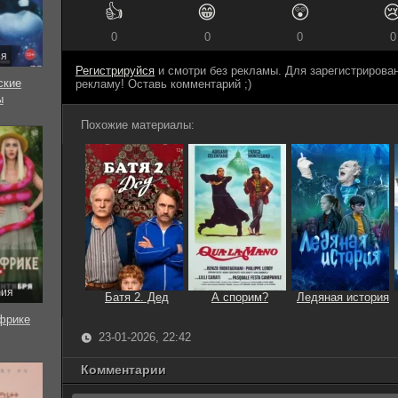
👍
😁
😲

0
0
0
0
ия
Регистрируйся
и смотри без рекламы. Для зарегистриров
ские
рекламу! Оставь комментарий ;)
ы
Похожие материалы:
рия
Батя 2. Дед
А спорим?
Ледяная история
фрике
23-01-2026, 22:42
Комментарии