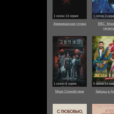
1 сезон 13 серия
1 сезон 3 сер
Американская готика
BBC: Мор
гигант
1 сезон 8 серия
5 сезон 16 се
Море Спокойствия
Звёзды в А