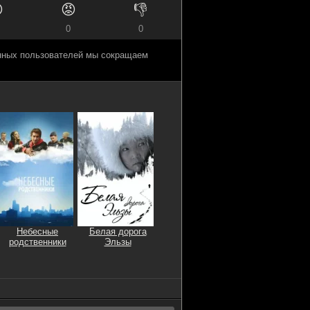

😡
👎
0
0
анных пользователей мы сокращаем
Небесные
Белая дорога
родственники
Эльзы