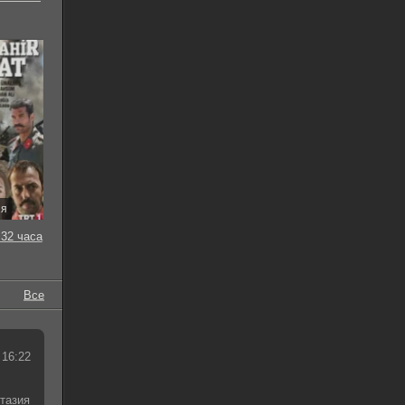
ия
32 часа
Все
 16:22
тазия