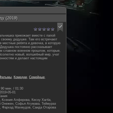
у (2019)
льчишка приезжает вместе с папой
к своему дедушке. Там его встречают
 местные ребята и девочка, в которую
 Дедушка постоянно рассказывает
ем славном военном прошлом, которые,
бсолютно новый, волшебный мир, учат
енностям и делают настоящим
Фильмы
,
Комедии
,
Семейные
,
90 мин. / 01:30
2019-05-01
Тания
, Ксения Алферова, Кесоу Хагба,
й Онежен, Софья Агумава, Теймураз
в, Фархад Махмудов, Саида Отарова