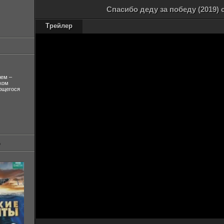
Спасибо деду за победу (2019)
Трейлер
лем –
ком
ующегося