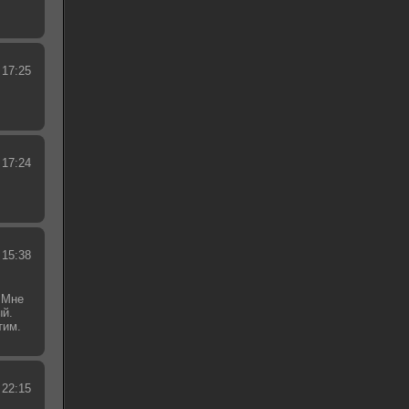
 17:25
 17:24
 15:38
 Мне
ый.
тим.
.
 22:15