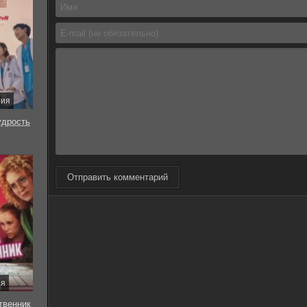
рия
удрость
Отправить комментарий
ия
твенник