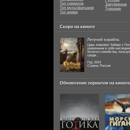
Топ сериалов
Зарубежные
Топ мультфильмов
Турецкие
Топ аниме
Скоро на киного
Летучий корабль
Царь знакомит Забаву с По
уверенным в себе наследни
богатого семейства, польз
среди...
Год: 2024
Страна: Россия
Обновления сериалов на киного