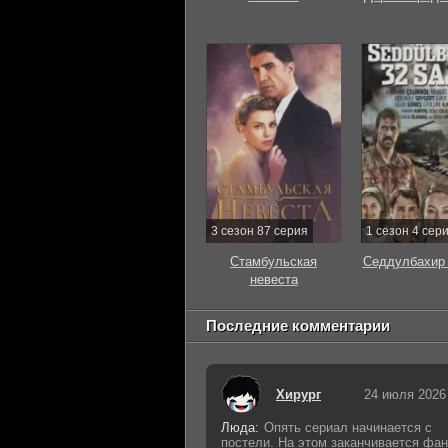
3 сезон 87 серия
1 сезон 4 сер
Стамбульская
Седдулбахир 
невеста
Последние комментарии
Хирург
24 июля 2026
Люда:
Опять сериал начинается с
постели. На этом заканчивается фан