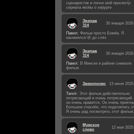
сценаристов и лично мой просмотр
сериала якобы о хирурге.
Экипаж
30 января 2026
314
Павел:
Фильм просто Бомба. Я
насмеялся 🤣 до слёз
Экипаж
30 января 2026
314
Павел:
В Минске и районе снимали
фильм.
Зверополис
13 июня 2025
Tanvir:
Этот фильм действительно
потрясающий и очень потрясающий.
он очень нравится. Он очень приятн
Большое спасибо, что поделились э
Я очень рад посмотреть этот фильм
Мужское
12 мая 2025
слово