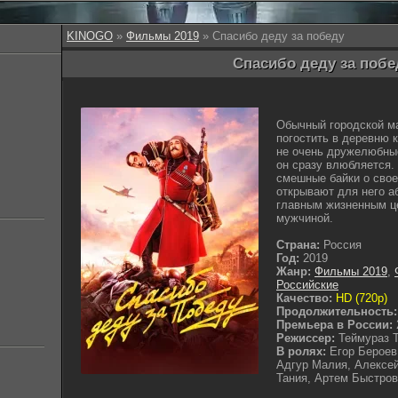
KINOGO
»
Фильмы 2019
» Спасибо деду за победу
Спасибо деду за побед
Обычный городской ма
погостить в деревню 
не очень дружелюбные
он сразу влюбляется.
смешные байки о сво
открывают для него а
главным жизненным ц
мужчиной.
Страна:
Россия
Год:
2019
Жанр:
Фильмы 2019
,
Российские
Качество:
HD (720p)
Продолжительность:
Премьера в России:
Режиссер:
Теймураз 
В ролях:
Егор Бероев
Адгур Малия, Алексе
Тания, Артем Быстро