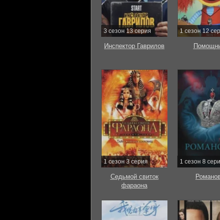
3 сезон 13 серия
1 сезон 12 се
Инспектор Гаврилов
Помощни
1 сезон 3 серия
1 сезон 8 сер
Седьмой свиток
Романо
фараона