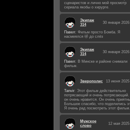
сценаристов и лично мой просмотр
сериала якобы о хирурге.
Экипаж
30 января 2026
314
Павел:
Фильм просто Бомба. Я
насмеялся 🤣 до слёз
Экипаж
30 января 2026
314
Павел:
В Минске и районе снимали
фильм.
Зверополис
13 июня 2025
Tanvir:
Этот фильм действительно
потрясающий и очень потрясающий.
он очень нравится. Он очень приятн
Большое спасибо, что поделились э
Я очень рад посмотреть этот фильм
Мужское
12 мая 2025
слово