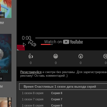
рия
ки
👍
😁
😲

0
0
0
0
Регистрируйся
и смотри без рекламы. Для зарегистриров
рекламу! Оставь комментарий ;)
ия
вы
Время Счастливых 1 сезон дата выхода серий
1 сезон 8 серия
Серия 8
1 сезон 7 серия
Серия 7
1 сезон 6 серия
Серия 6