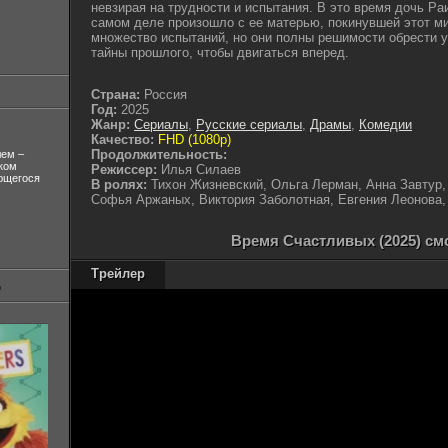
невзирая на трудности и испытания. В это время дочь Ра
самом деле произошло с ее матерью, покинувшей этот ми
множество испытаний, но они полны решимости обрести у
тайны прошлого, чтобы двигаться вперед.
Страна:
Россия
Год:
2025
Жанр:
Сериалы
,
Русские сериалы
,
Драмы
,
Комедии
Качество:
FHD (1080p)
Продолжительность:
лем –
ком
Режиссер:
Илья Силаев
ующегося
В ролях:
Тихон Жизневский, Ольга Лерман, Анна Завтур,
Софья Аржаных, Виктория Заболотная, Евгения Леонова,
Время Счастливых (2025) см
Трейлер