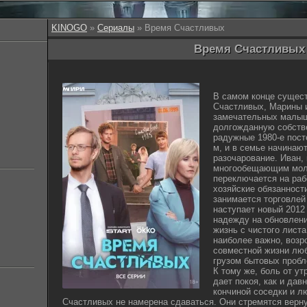
KINOGO
»
Сериалы
» Время Счастливых
Время Счастливых 
В самом конце сущест
Счастливых, Марины и
замечательных малыша
долгожданную собстве
радужные 1980-е пост
м, и в семье начинаю
разочарование. Иван, 
многообещающим мол
переключается на раб
хозяйские обязанности
занимается торговлей
наступает новый 2012 
надежду на обновлени
жизнь с чистого листа
наиболее важно, возр
совместной жизни лю
грузом бытовых пробл
К тому же, боль от ут
дает покоя, как и дав
кончиной соседки и л
Счастливых не намерена сдаваться. Они стремятся верну