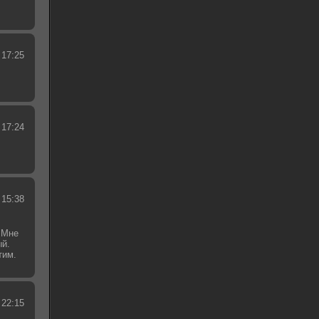
 17:25
 17:24
 15:38
 Мне
ый.
тим.
.
 22:15