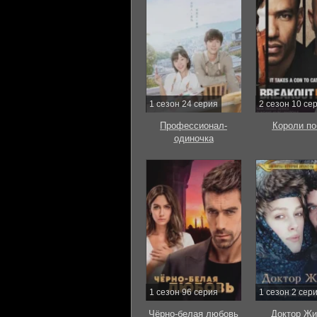
1 сезон 24 серия
2 сезон 10 се
Профессионал-
Короли по
одиночка
1 сезон 96 серия
1 сезон 2 сер
Чёрно-белая любовь
Доктор Жи