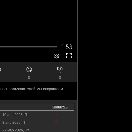

😡
👎
0
0
анных пользователей мы сокращаем
свернуть
10 апр 2026, Пт
*
3 апр 2026, Пт
*
27 мар 2026, Пт
*