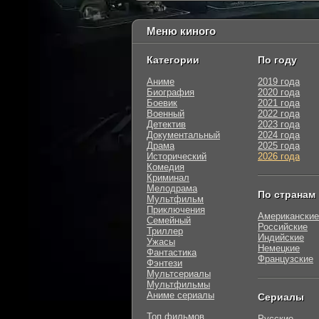
Меню киного
Категории
По году
Аниме
2019 года
Биография
2020 года
Боевик
2021 года
Военный
2022 года
Детектив
2023 года
Документальный
2024 года
Драма
2025 года
Исторический
2026 года
Комедия
Криминал
Мелодрама
По странам
Мультфильм
Приключения
Американские
Семейный
Российские
Триллер
Индийские
Ужасы
Немецкие
Фантастика
Французские
Фэнтези
Мультсериалы
Мультфильмы
Аниме сериалы
Сериалы
Топ фильмов
Русские