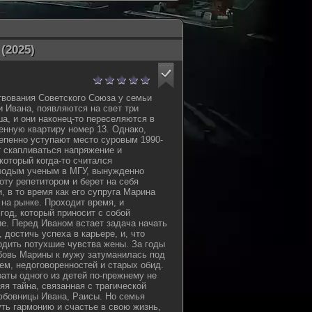
(2025)
вования Советского Союза у семьи
 Ивана, появляются на свет три
, и они наконец-то переселяются в
нную квартиру номер 13. Однако,
епенно уступают место суровым 1990-
т скапливаться напряжение и
который когда-то считался
одым ученым в МГУ, вынужденно
оту репетитором и берет на себя
, в то время как его супруга Марина
 на рынке. Проходит время, и
год, который приносит с собой
е. Перед Иваном встает задача начать
, достичь успеха в карьере, и, что
одить потухшие чувства жены. За годы
бовь Марины к мужу затуманилась под
ем, недоговоренностей и старых обид.
раты одного из детей по-прежнему не
няя тайна, связанная с трагической
юбовницы Ивана, Раисы. Но семья
ть гармонию и счастье в свою жизнь,