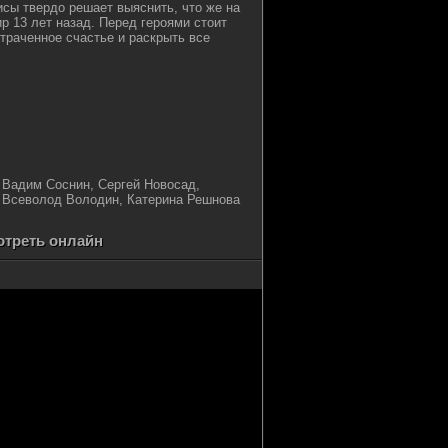
исы твердо решает выяснить, что же на
р 13 лет назад. Перед героями стоит
траченное счастье и раскрыть все
 Вадим Соснин, Сергей Новосад,
 Всеволод Володин, Катерина Решнова
отреть онлайн