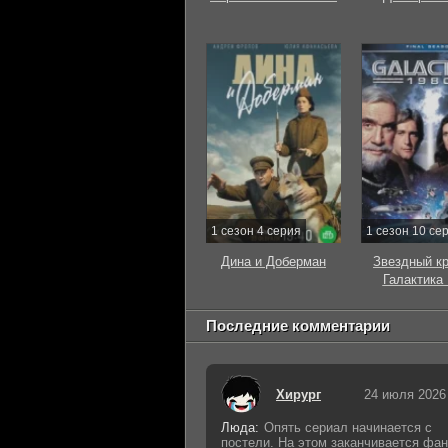
1 сезон 4 серия
1 сезон 10 се
Дина и Доберман
Звездный к
Галактика
Последние комментарии
Хирург
24 июля 2026
Люда:
Опять сериал начинается с
постели. На этом заканчивается фан