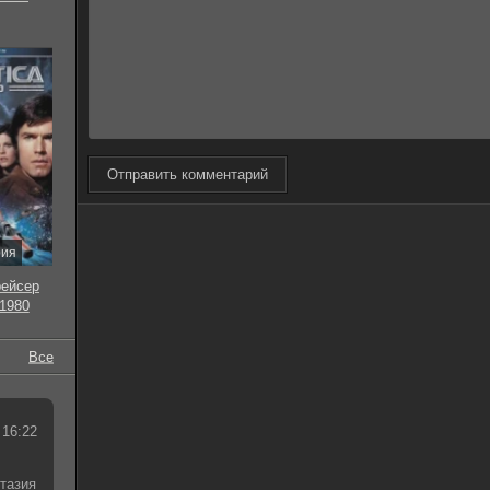
Отправить комментарий
рия
рейсер
 1980
Все
 16:22
тазия