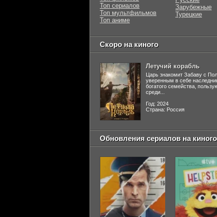
Топ сериалов
Зарубежные
Топ мультфильмов
Турецкие
Топ аниме
Скоро на киного
Летучий корабль
Царь знакомит Забаву с По
уверенным в себе наследни
богатого семейства, польз
среди...
Год: 2024
Страна: Россия
Обновления сериалов на киного