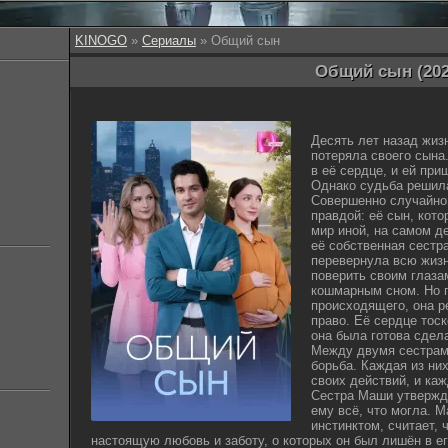
KINOGO
»
Сериалы
» Общий сын
Общий сын (202
Десять лет назад жиз
потеряла своего сына
в её сердце, и ей при
Однако судьба решила
Совершенно случайно
правдой: её сын, кот
мир иной, на самом де
её собственная сестр
перевернула всю жизн
поверить своим глазам
кошмарным сном. Но п
происходящего, она р
право. Её сердце тоск
она была готова сдела
Между двумя сестрам
борьба. Каждая из ни
своих действий, и каж
Сестра Маши утвержда
ему всё, что могла. 
инстинктом, считает, 
настоящую любовь и заботу, о которых он был лишён в ег