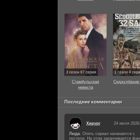
3 сезон 87 серия
1 сезон 4 сер
Стамбульская
Седдулбахир 
невеста
Последние комментарии
Хирург
24 июля 2026
Люда:
Опять сериал начинается с
постели. На этом заканчивается фан