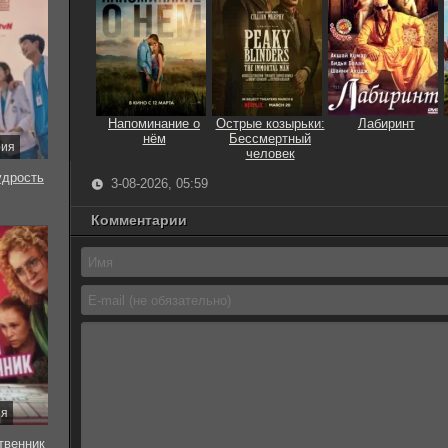
Напоминание о
Острые козырьки:
Лабиринт
нём
Бессмертный
рия
человек
удрость
3-08-2026, 05:59
Комментарии
ия
твенник