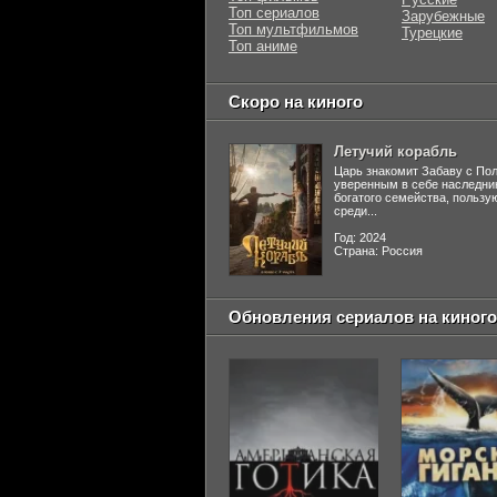
Топ сериалов
Зарубежные
Топ мультфильмов
Турецкие
Топ аниме
Скоро на киного
Летучий корабль
Царь знакомит Забаву с По
уверенным в себе наследни
богатого семейства, польз
среди...
Год: 2024
Страна: Россия
Обновления сериалов на киного