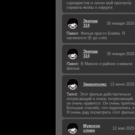
сценаристов и лично мой просмотр
сериала якобы о хирурге.
Экипаж
30 января 2026
314
Павел:
Фильм просто Бомба. Я
насмеялся 🤣 до слёз
Экипаж
30 января 2026
314
Павел:
В Минске и районе снимали
фильм.
Зверополис
13 июня 2025
Tanvir:
Этот фильм действительно
потрясающий и очень потрясающий.
он очень нравится. Он очень приятн
Большое спасибо, что поделились э
Я очень рад посмотреть этот фильм
Мужское
12 мая 2025
слово