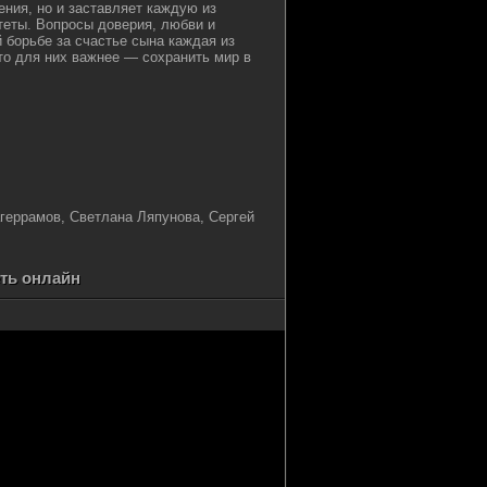
ения, но и заставляет каждую из
теты. Вопросы доверия, любви и
 борьбе за счастье сына каждая из
то для них важнее — сохранить мир в
геррамов, Светлана Ляпунова, Сергей
ть онлайн