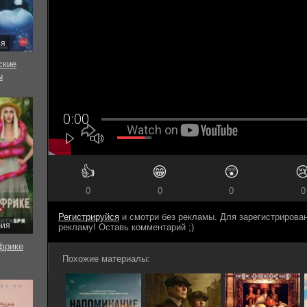
ия
ские
ы
👍
😁
😲

0
0
0
0
Регистрируйся
и смотри без рекламы. Для зарегистриров
рия
рекламу! Оставь комментарий ;)
фрике
Похожие материалы: