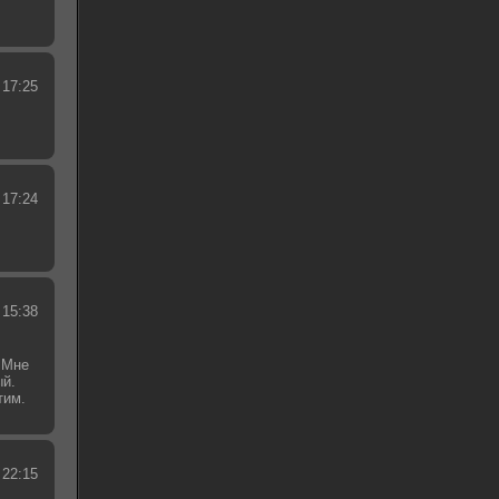
 17:25
 17:24
 15:38
 Мне
ый.
тим.
.
 22:15