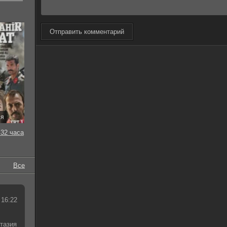
Отправить комментарий
ия
32 часа
Все
 16:22
тазия