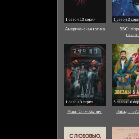
1 сезон 13 серия
1 сезон 3 сер
Американская готика
BBC: Мор
гигант
1 сезон 8 серия
5 сезон 16 се
Море Спокойствия
Звёзды в А