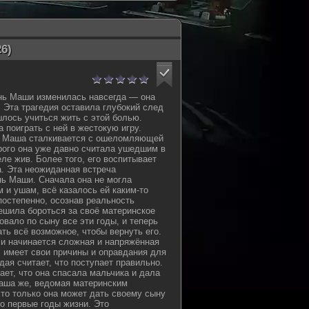
6)
нь Маши изменилась навсегда — она
. Эта трагедия оставила глубокий след
шлось учиться жить с этой болью.
 поиграть с ней в жестокую игру.
 Маша сталкивается с ошеломляющей
орого она уже давно считала ушедшим в
ле жив. Более того, его воспитывает
а. Эта неожиданная встреча
ь Маши. Сначала она не могла
 и ушам, всё казалось ей каким-то
остепенно, осознав реальность
ешила бороться за своё материнское
овало по сыну все эти годы, и теперь
ть всё возможное, чтобы вернуть его.
и начинается сложная и напряжённая
х имеет свои причины и оправдания для
дая считает, что поступает правильно.
ет, что она спасала мальчика и дала
Маша же, ведомая материнским
что только она может дать своему сыну
о первые годы жизни. Это