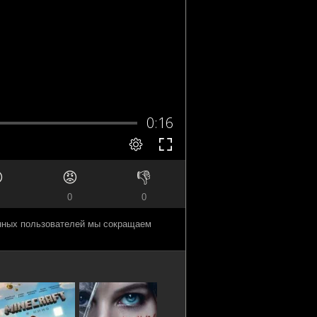

😡
👎
0
0
анных пользователей мы сокращаем