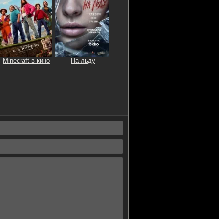
Minecraft в кино
На льду