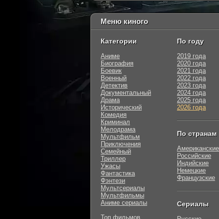
Меню киного
Категории
По году
Аниме
2019 года
Биография
2020 года
Боевик
2021 года
Военный
2022 года
Детектив
2023 года
Документальный
2024 года
Драма
2025 года
Исторический
2026 года
Комедия
Криминал
Мелодрама
По странам
Мультфильм
Приключения
Американские
Семейный
Российские
Триллер
Индийские
Ужасы
Немецкие
Фантастика
Французские
Фэнтези
Мультсериалы
Мультфильмы
Аниме сериалы
Сериалы
Топ фильмов
Русские