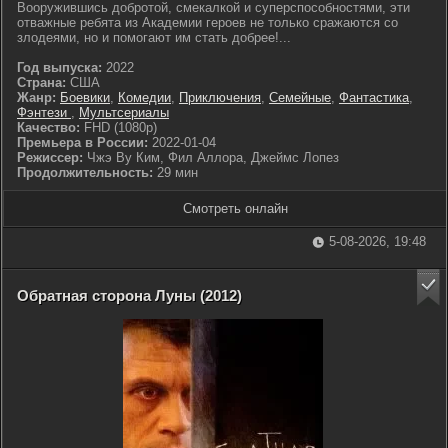
Вооружившись добротой, смекалкой и суперспособностями, эти
отважные ребята из Академии героев не только сражаются со
злодеями, но и помогают им стать добрее!...
Год выпуска:
2022
Страна:
США
Жанр:
Боевики
,
Комедии
,
Приключения
,
Семейные
,
Фантастика
,
Фэнтези
,
Мультсериалы
Качество:
FHD (1080p)
Премьера в России:
2022-01-04
Режиссер:
Чжэ Ву Ким, Фил Аллора, Джеймс Лопез
Продолжительность:
29 мин
Смотреть онлайн
5-08-2026, 19:48
Обратная сторона Луны (2012)