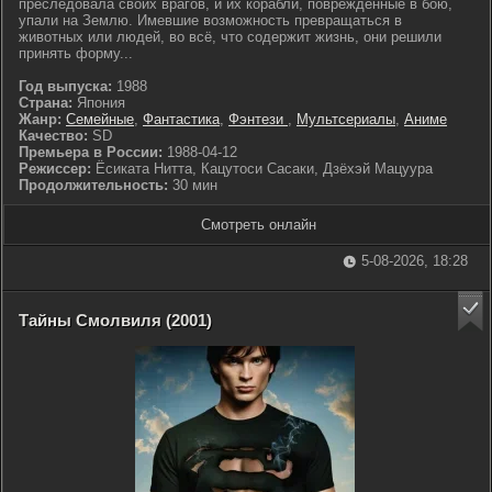
преследовала своих врагов, и их корабли, повреждённые в бою,
упали на Землю. Имевшие возможность превращаться в
животных или людей, во всё, что содержит жизнь, они решили
принять форму...
Год выпуска:
1988
Страна:
Япония
Жанр:
Семейные
,
Фантастика
,
Фэнтези
,
Мультсериалы
,
Аниме
Качество:
SD
Премьера в России:
1988-04-12
Режиссер:
Ёсиката Нитта, Кацутоси Сасаки, Дзёхэй Мацуура
Продолжительность:
30 мин
Смотреть онлайн
5-08-2026, 18:28
Тайны Смолвиля (2001)