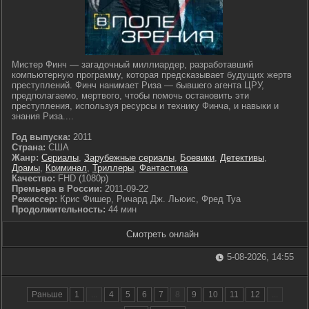
Мистер Финч — загадочный миллиардер, разработавший
компьютерную программу, которая предсказывает будущих жертв
преступлений. Финч нанимает Риза — бывшего агента ЦРУ,
предполагаемо, мертвого, чтобы помочь остановить эти
преступления, используя ресурсы и технику Финча, и навыки и
знания Риза....
Год выпуска:
2011
Страна:
США
Жанр:
Сериалы
,
Зарубежные сериалы
,
Боевики
,
Детективы
,
Драмы
,
Криминал
,
Триллеры
,
Фантастика
Качество:
FHD (1080p)
Премьера в России:
2011-09-22
Режиссер:
Крис Фишер, Ричард Дж. Льюис, Фред Туа
Продолжительность:
44 мин
Смотреть онлайн
5-08-2026, 14:55
Раньше
1
...
4
5
6
7
8
9
10
11
12
...