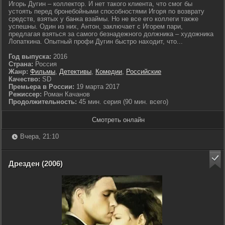
Игорь Дугин – коллектор. И нет такого клиента, что смог бы
устоять перед бронебойными способностями Игоря по возврату
средств, взятых у банка взаймы. Но не все его коллеги также
успешны. Один из них, Антон, заключает с Игорем пари,
предлагая взяться за самого безнадежного должника – художника
Лопаткина. Опытный профи Дугин быстро находит, что...
Год выпуска:
2016
Страна:
Россия
Жанр:
Фильмы
,
Детективы
,
Комедии
,
Российские
Качество:
SD
Премьера в России:
19 марта 2017
Режиссер:
Роман Качанов
Продолжительность:
45 мин. серия (90 мин. всего)
Смотреть онлайн
Вчера, 21:10
Дрезден (2006)