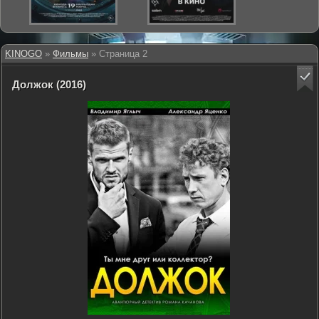
KINOGO
»
Фильмы
» Страница 2
Должок (2016)