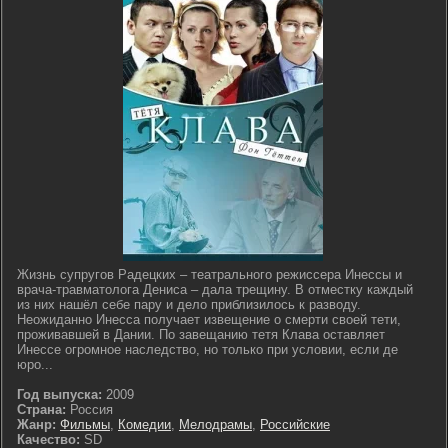
Жизнь супругов Радецких – театрального режиссера Инессы и
врача-травматолога Дениса – дала трещину. В отместку каждый
из них нашёл себе пару и дело приблизилось к разводу.
Неожиданно Инесса получает извещение о смерти своей тети,
проживавшей в Дании. По завещанию тетя Клава оставляет
Инессе огромное наследство, но только при условии, если де
юро...
Год выпуска:
2009
Страна:
Россия
Жанр:
Фильмы
,
Комедии
,
Мелодрамы
,
Российские
Качество:
SD