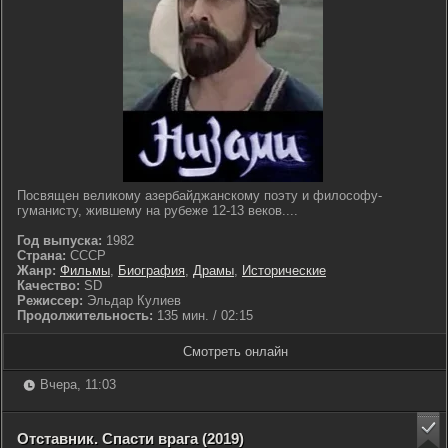
Посвящен великому азербайджанскому поэту и философу-
гуманисту, жившему на рубеже 12-13 веков....
Год выпуска:
1982
Страна:
СССР
Жанр:
Фильмы
,
Биография
,
Драмы
,
Исторические
Качество:
SD
Режиссер:
Эльдар Кулиев
Продолжительность:
135 мин. / 02:15
Смотреть онлайн
Вчера, 11:03
Отставник. Спасти врага (2019)