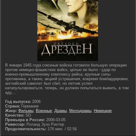
В январе 1945 года союзные войска готовили большую операцию
против немецко-фашистких войск, целью ее было - удар по
военно-промышленному комплексу рейха, крупные силы
противника, а также, акцией устрашения, вовремя бомбардировки,
английский самолет был сбит, но летчик успел
катапультироваться, теперь, он должен попытаться выжить, в том
аду,...
Год выпуска:
2006
Страна:
Германия
Жанр:
Фильмы
,
Военные
,
Драмы
,
Мелодрамы
,
Немецкие
Качество:
SD
Премьера в России:
2006-03-05
Режиссер:
Роланд Зузо Рихтер
Продолжительность:
176 мин. / 02:56