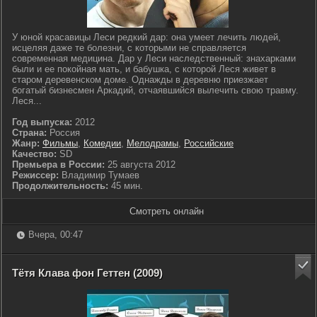
У юной красавицы Леси редкий дар: она умеет лечить людей,
исцеляя даже те болезни, с которыми не справляется
современная медицина. Дар у Леси наследственный: знахарками
были и ее покойная мать, и бабушка, с которой Леся живет в
старом деревенском доме. Однажды в деревню приезжает
богатый бизнесмен Аркадий, отчаявшийся вылечить свою травму.
Леся...
Год выпуска:
2012
Страна:
Россия
Жанр:
Фильмы
,
Комедии
,
Мелодрамы
,
Российские
Качество:
SD
Премьера в России:
25 августа 2012
Режиссер:
Владимир Тумаев
Продолжительность:
45 мин.
Смотреть онлайн
Вчера, 00:47
Тётя Клава фон Геттен (2009)