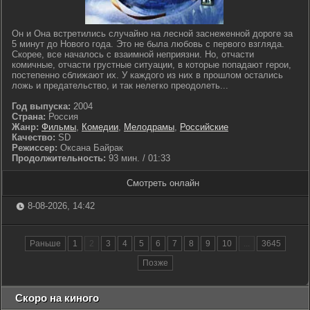
Он и Она встретились случайно на лесной заснеженной дороге за
5 минут до Нового года. Это не была любовь с первого взгляда.
Скорее, все началось с взаимной неприязни. Но, отчасти
комичные, отчасти грустные ситуации, в которые попадают герои,
постепенно сближают их. У каждого из них в прошлом остались
ложь и предательство, и так нелегко преодолеть...
Год выпуска:
2004
Страна:
Россия
Жанр:
Фильмы
,
Комедии
,
Мелодрамы
,
Российские
Качество:
SD
Режиссер:
Оксана Байрак
Продолжительность:
93 мин. / 01:33
Смотреть онлайн
8-08-2026, 14:42
Раньше
1
2
3
4
5
6
7
8
9
10
...
3645
Позже
Скоро на киного